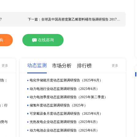
疫苗的机会并不平衡，加上疫情可能进一步反复，造成全球复苏
响，根据XYZResearch
市场调研
统计，2020年全球防护
年将达到XX亿元。2021到2026年预计CAGR在XX% 左右。
护头盔销量占XX%。 本报告从产品销量、产品细分、区域市场
并涵盖疫情对中国市场防护头盔未来发展的影响。我们从产品分
用领域，例如消防和救援，工业防护等细分市场，通过对2017至
速的分析，判断防护头盔行业的市场潜力与前景。全球主要生产
详细分析。 全球防护头盔主要生产商： MSA 3M Honeywell UVEX D
uiyuan Centurion KaiyuanFiber HaitangHelmet 本报告重
盔产品细分为以下几类： ABS防护头盔 HDPE防护头盔 其他类型
他领域 本报告详细分析了防护头盔细分市场，如有定制需求，欢迎
告 2017-2027