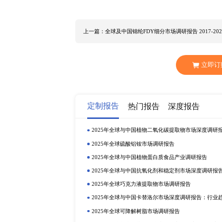
在发达经济体和新兴经济体中，获得
经济环境对防护头盔行业发展有着密切影
中中国市场规模为XX亿元，预计2021
护头盔销量的份额为XX%，欧洲防
及中国市场防护头盔市场发展趋势，
盔，HDPE防护头盔等，产品下游应
国市场防护头盔市场规模及同比增
状况及市场占比都在该
调研报告
中有
DeltaPlusGroup LIDAPlastic H
国 东南亚 印度 美国 欧洲 防护头
如下： 消防和救援 工业防护 其
上一篇：全球及中国锦纶FDY细分市场调研报