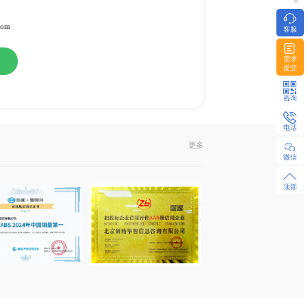
或纸介版
l发送或EMS快递
322951 / 18480655925 微同
z-research.com / sales@xyz-research.com
购
在线咨询