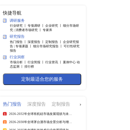
纲
快捷导航
调研服务
行业研究 丨
专项调研 丨
企业
.4％。中国市场2021年政
究 |
消费者市场研究 丨
专家
上。IMF本次将中国市
研究报告
强于预期，但大多数国家的
热门报告 丨
深度报告 丨
定制
在许多方面完成了复苏，但
告 |
专项课题 丨
细分市场研究
报告
持续多久我们不得而知，