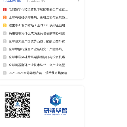
全球电信管行业排行榜
2025年全球短纤涤纶线企业排
紫外光引发剂品牌排名
全球野薄荷油行业排行榜
全球及中国电器涂料市场Top
全球及中国椰子酸市场Top5
2025年全球遮光胶带企业排名
全球藻酸盐行业排行榜
全球及中国有机无乳酸奶市场T
排名
市场分析
中国麻辣烫市场调研报告