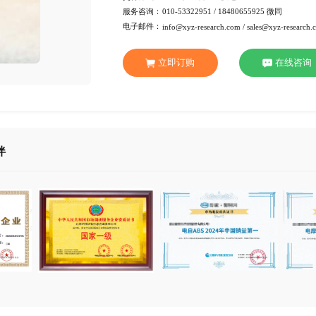
行 业：
消费品
页 数：
89页
服务方式：
电子版
交付方式：
Emai
服务咨询：
010-53
电子邮件：
info@xy
立即订
合作伙伴