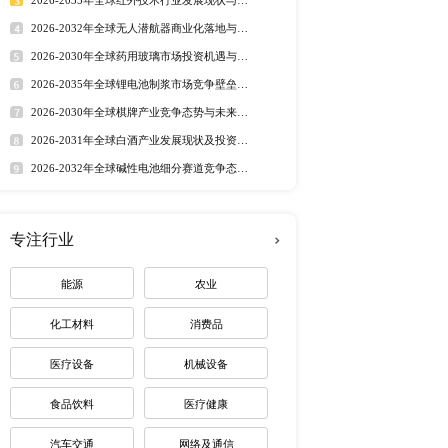
行业洞察
的不确定性加剧。 当前
市场分析 丨
行业简报 丨
行业
头盔市场规模为XX亿元，其
态监测 丨
排行榜
2020年美国市场占全球防
等为切入点，研究了全球
定制最适合您
类，例如ABS防护头
2021连续五年全球及中
商企业及产品介绍，销售
rager JSP 
热门报告
深度报告
点关注的几个地区市场： 中国 日本 韩
2026-2032年全球有机硅市
 防护头盔的细分应用领域
趋势调研报告
来电咨询。
2026-2030年全球茅台酒市
路径研究报告
2026-2035年全球红外技术
资价值分析研究报告
2026-2032年全球无人潜航
业机遇报告
2026-2030年全球药用玻璃
下一篇：全球及中国高密度聚乙烯塑料桶市场调研报告 2017-2027
业价值研究报告
2026-2035年全球锂电池制