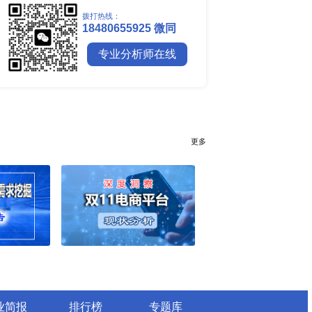
全球镍行业研究报告
全球碳纤维市场调研报告
全球钼行业调研报告
全球聚苯醚（PPE）树脂市场调
行业简报
行业资讯
电网数字化转型背景下智能电
细分市场全景剖析
全球有机硅供需格局、价格走
深度分析
谁主宰AI算力市场？全球NP
与赛道竞争真相
药用玻璃凭什么成为医药包装
料？
全球最大生产国优势凸显，醋
口增量市场在哪？
全球甲酸行业全产业链研究：