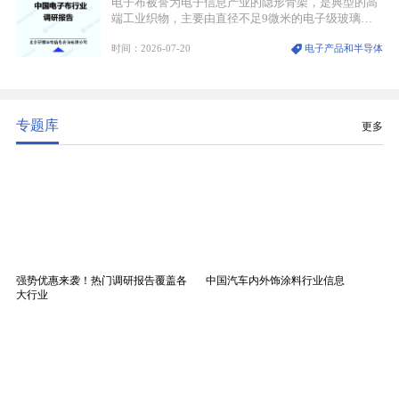
电子布被誉为电子信息产业的隐形骨架，是典型的高
端工业织物，主要由直径不足9微米的电子级玻璃纤
维纱经精密织造加工制成，也是印制电路板（PCB）
时间：2026-07-20
电子产品和半导体
生产制造过程中不可或缺的核心基材。电子布具备高
精度、低介电、高耐热、高绝缘、低膨胀等优异综合
性能，无法被普通玻纤织物替代，且产品技术层级划
分清晰，四大主流品类技术壁垒逐级递增。
专题库
更多
强势优惠来袭！热门调研报告覆盖各
中国汽车内外饰涂料行业信息
大行业