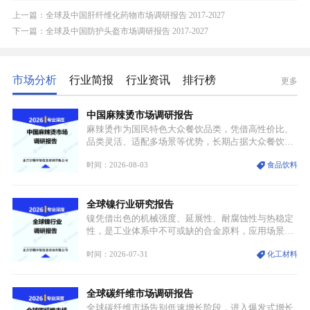
上一篇：全球及中国肝纤维化药物市场调研报告 2017-2027
下一篇：全球及中国防护头盔市场调研报告 2017-2027
市场分析
行业简报
行业资讯
排行榜
更多
中国麻辣烫市场调研报告
麻辣烫作为国民特色大众餐饮品类，凭借高性价比、
品类灵活、适配多场景等优势，长期占据大众餐饮重
要席位。近年来国内餐饮行业加速规范化、连锁化转
时间：2026-08-03
食品饮料
型，叠加消费需求升级、线上流量变革、新零售业态
兴起，传统麻辣烫行业告别野蛮生长阶段，进入精细
化竞争周期。麻辣烫行业依托刚需属性、灵活的品类
全球镍行业研究报告
特点，在消费、创业、政策、技术多重驱动下，依旧
具备强劲的发展活力。
镍凭借出色的机械强度、延展性、耐腐蚀性与热稳定
性，是工业体系中不可或缺的合金原料，应用场景横
跨传统制造业、高端装备、新能源三大领域，综合使
时间：2026-07-31
化工材料
用价值难以被替代。依托理化优势，镍被全球主要经
济体纳入关键矿产储备清单，成为维系工业体系与能
源转型安全的重要物资。当前镍已从传统工业金属转
全球碳纤维市场调研报告
型为新能源核心战略矿产，全球产业形成“印尼掌控
资源与产能、中国主导消费与技术、工艺向低碳湿法
全球碳纤维市场告别低速增长阶段，进入爆发式增长