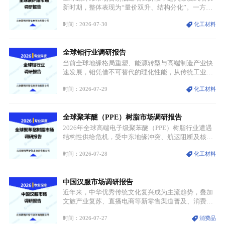
迭代、再生镍加速补位”的全新格局。
新时期，整体表现为“量价双升、结构分化”。一方面
市场整体需求量与市场价值同步走高，行业盈利空间
时间：2026-07-30
化工材料
持续扩张；另一方面产品、需求、应用场景呈现明显
分层，高端小丝束产品溢价能力突出，大丝束产品依
托性价比抢占工业主流市场，通用型产品支撑行业整
全球钼行业调研报告
体规模扩张，高附加值领域与规模化工业应用形成两
大独立增长体系。
当前全球地缘格局重塑、能源转型与高端制造产业快
速发展，钼凭借不可替代的理化性能，从传统工业金
属转变为各国重点管控的战略矿产，行业整体进入供
时间：2026-07-29
化工材料
需格局重构、价值体系重估的新阶段。钼是典型难熔
金属，核心物理化学性能构筑了其不可替代性，也是
其广泛应用于高端领域的基础，多重特性叠加，让钼
全球聚苯醚（PPE）树脂市场调研报告
贯穿传统工业、高端制造、军工、新能源等多个核心
产业，成为现代工业体系中不可或缺的基础材料。
2026年全球高端电子级聚苯醚（PPE）树脂行业遭遇
结构性供给危机，受中东地缘冲突、航运阻断及核心
生产设施损毁多重因素影响，全球最大产能基地全面
时间：2026-07-28
化工材料
停产，行业长期维持寡头垄断的供应链格局彻底瓦
解。本次危机直接造成全球七成高端PPE树脂断供，
产品价格半年内暴涨超400%，上下游产业链出现“有
中国汉服市场调研报告
价无市”的供给真空，并沿高频覆铜板、PCB电路板向
AI服务器、5G基站等高端电子终端持续传导，全产业
近年来，中华优秀传统文化复兴成为主流趋势，叠加
链生产、成本、交付均承受巨大压力。
文旅产业复苏、直播电商等新零售渠道普及、消费群
体审美迭代多重因素，汉服行业迎来发展黄金期。汉
时间：2026-07-27
消费品
服不再局限于传统节日、古风活动等小众场景，逐步