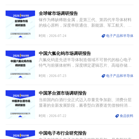
融入旅游、日常穿搭、礼仪培训、婚庆等多元消费场
景，成为承载国风文化、拉动实体消费与文旅融合的
全球镓市场调研报告
重要载体。同时，行业标准落地、生产技术升级、原
创设计能力提升，进一步夯实产业发展根基，吸引传
镓作为稀缺稀散金属，是第三代、第四代半导体材料
统服饰品牌、文旅企业等跨界入局，市场活力持续释
的核心原料，深度串联通信、新能源、军工航天、光
放。
伏等十余项战略产业，是现代高端制造业的隐形基石
时间：2026-07-24
电子产品和半导体
与大国科技博弈的关键战略资源。镓并非传统大宗金
属，但其衍生化合物是半导体技术迭代的核心载体，
凭借独特的物理与电学性能，构建起“军民融合、全
中国六氟化钨市场调研报告
领域渗透”的战略体系，成为全球科技产业运转的刚
需资源。
六氟化钨是先进半导体制造领域不可替代的核心电子
特气与前驱体材料，深度绑定逻辑芯片、高端存储芯
片等高端赛道。六氟化钨（WF₆）是半导体化学气相
时间：2026-07-23
电子产品和半导体
沉积（CVD）、原子层沉积（ALD）工艺专用前驱体
材料，也是高端电子特气的核心品类，常温下呈液
态，具备输送精准、计量稳定的特点，适配半导体精
中国茅台酒市场调研报告
密制造流程。
当前国内白酒行业正式迈入存量竞争加剧、消费分层
显著的全新发展阶段，酱香型白酒赛道凭借独特消费
认知与持续扩容的市场需求，成为行业核心增长赛
时间：2026-07-22
食品饮料
道。贵州茅台凭借独一无二的核心产区壁垒、刚性产
能稀缺性、百年积淀的顶级品牌影响力，构筑起牢不
可破的行业龙头地位，市场核心竞争力持续领跑全行
中国电子布行业研究报告
业。