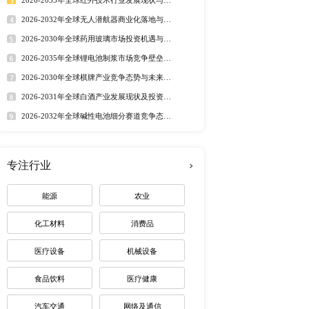
行业洞察
上疫情可能进一步反复，
市场分析 丨
行业简报 丨
行业
h统计，2020年全球膨胀
态监测 丨
排行榜
预计CAGR在XX% 左
生产端、消费端、进出口等
定制最适合您
展的影响。我们从产品分
2020连续五年全球及中
商企业及产品介绍，生产
Rainbow Nut And 
热门报告
深度报告
nline lederer Schrauben 
2026-2032年全球有机硅市
量、消费状况及未来发展
趋势调研报告
盖各类型的价格、产量、产
2026-2030年全球茅台酒市
路径研究报告
研报告
分析了2016-2027年
2026-2035年全球红外技术
资价值分析研究报告
求，请随时跟我们联系。
2026-2032年全球无人潜航
业机遇报告
2026-2030年全球药用玻璃
业价值研究报告
2026-2035年全球锂电池制