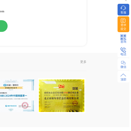
备
或纸介版
l发送或EMS快递
322951 / 18480655925 微同
z-research.com / sales@xyz-research.com
购
在线咨询