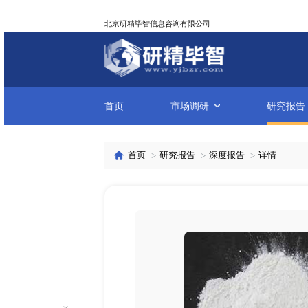
北京研精毕智信息咨询有限公司
首页
市场调研
首页
研究报告
深度报告