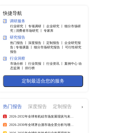
纲
快捷导航
调研服务
行业研究 丨
专项调研 丨
企业
GDP增速为6％，2022
究 |
消费者市场研究 丨
专家
期今年中国市场经济增速有
研究报告
平衡的，尽管2020年下
热门报告 丨
深度报告 丨
定制
经济体回到了疫情之前的增
告 |
专项课题 丨
细分市场研究
报告
消费市场有望迎头赶上。