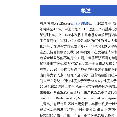
深度报告
行业洞察
专家库
概述
概述 根据XYZResearch
市场调研
统计
年将降至4.4％。中国市场2021
望达到8%以上。IMF本次将中国市
半年复苏强于预期，但大多数国家的
长水平，在许多方面完成了复苏，