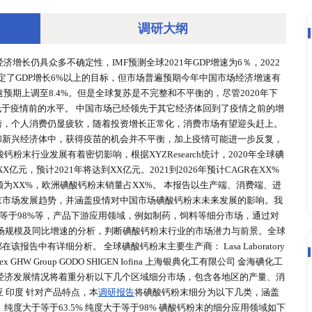
调研大
，2021年全球经济增长仍具众多不确定性，IMF预测全球2021年
年政府工作报告中设定了GDP增长6%以上的目标，但市场普遍预
场今年的经济增速预期上调至8.4%。但是全球复苏是不完整和不
GDP仍将大大低于疫情前的水平。 中国市场已经领先于其它
但是增长缺乏平衡，个人消费仍显疲软，随着投资增长正常化，