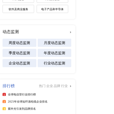
未来趋势调研报告
2026-2030年全球棋牌产业
展趋势报告
调研报告 2017-2027
2026-2031年全球白酒产业
景预测报告
2026-2032年全球碱性电池
及区域市场发展研究报告
专注行业
行榜
更多
能源
化工材料
025年6月）
25年6月）
医疗设备
025年第二季度）
食品饮料
年）
025年6月）
汽车交通