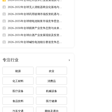
行业洞察
上疫情可能进一步反复，
市场分析 丨
行业简报 丨
行业
ch统计，2020年全球碘
态监测 丨
排行榜
6年预计CAGR在XX% 
报告以生产端、消费端、进
定制最适合您
粉末未来发展的影响。我
饲料等细分市场，通过对
业的市场潜力与前景。全球
a Laboratory 
热门报告
深度报告
na 上海银典化工有限公司 金海碘化工
2026-2032年全球有机硅市
，包含各地区的产量、消
趋势调研报告
末细分为以下几类，涵盖
2026-2030年全球茅台酒市
路径研究报告
钙粉末的细分应用领域如下
2026-2035年全球红外技术
资价值分析研究报告
料 化学品 食品 其他 如
2026-2032年全球无人潜航
业机遇报告
2026-2030年全球药用玻璃
业价值研究报告
2026-2035年全球锂电池制