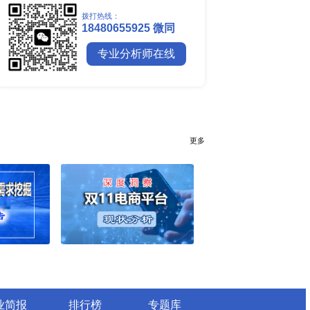
全球镍行业研究报告
全球碳纤维市场调研报告
全球钼行业调研报告
全球聚苯醚（PPE）树脂市场调
行业简报
行业资讯
电网数字化转型背景下智能电
细分市场全景剖析
全球有机硅供需格局、价格走
深度分析
谁主宰AI算力市场？全球NP
与赛道竞争真相
药用玻璃凭什么成为医药包装
料？
全球最大生产国优势凸显，醋
口增量市场在哪？
全球甲酸行业全产业链研究：