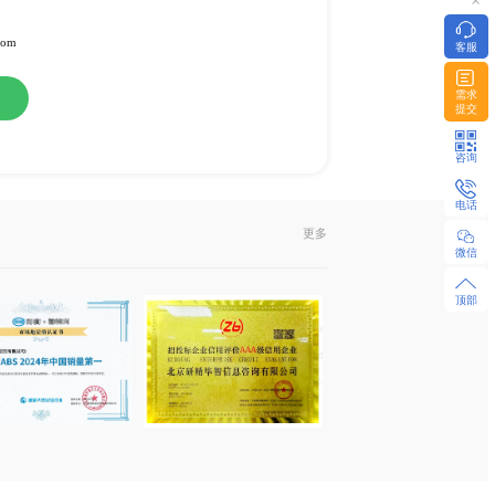
备
或纸介版
l发送或EMS快递
322951 / 18480655925 微同
z-research.com / sales@xyz-research.com
购
在线咨询