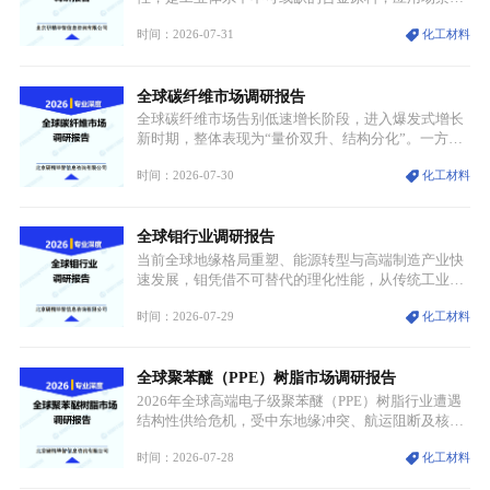
跨传统制造业、高端装备、新能源三大领域，综合使
时间：2026-07-31
化工材料
用价值难以被替代。依托理化优势，镍被全球主要经
济体纳入关键矿产储备清单，成为维系工业体系与能
源转型安全的重要物资。当前镍已从传统工业金属转
全球碳纤维市场调研报告
型为新能源核心战略矿产，全球产业形成“印尼掌控
资源与产能、中国主导消费与技术、工艺向低碳湿法
全球碳纤维市场告别低速增长阶段，进入爆发式增长
迭代、再生镍加速补位”的全新格局。
新时期，整体表现为“量价双升、结构分化”。一方面
市场整体需求量与市场价值同步走高，行业盈利空间
时间：2026-07-30
化工材料
持续扩张；另一方面产品、需求、应用场景呈现明显
分层，高端小丝束产品溢价能力突出，大丝束产品依
托性价比抢占工业主流市场，通用型产品支撑行业整
全球钼行业调研报告
体规模扩张，高附加值领域与规模化工业应用形成两
大独立增长体系。
当前全球地缘格局重塑、能源转型与高端制造产业快
速发展，钼凭借不可替代的理化性能，从传统工业金
属转变为各国重点管控的战略矿产，行业整体进入供
时间：2026-07-29
化工材料
需格局重构、价值体系重估的新阶段。钼是典型难熔
金属，核心物理化学性能构筑了其不可替代性，也是
其广泛应用于高端领域的基础，多重特性叠加，让钼
全球聚苯醚（PPE）树脂市场调研报告
贯穿传统工业、高端制造、军工、新能源等多个核心
产业，成为现代工业体系中不可或缺的基础材料。
2026年全球高端电子级聚苯醚（PPE）树脂行业遭遇
结构性供给危机，受中东地缘冲突、航运阻断及核心
生产设施损毁多重因素影响，全球最大产能基地全面
时间：2026-07-28
化工材料
停产，行业长期维持寡头垄断的供应链格局彻底瓦
解。本次危机直接造成全球七成高端PPE树脂断供，