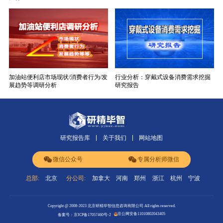
加油站便利店市场现状/消费者行为/发
行业分析：穿戴式设备消费需求挖掘
展趋势等调研分析
研究报告
研究报告库
关于我们
网站地图
微信公众号
专属分析师微信
总部:
北京
分公司:
加拿大
河南
郑州
浙江
杭州
宁波
Copyright @ 2008-2023 北京研精毕智信息咨询有限公司 All rights reserved.
京公网安备11010802043405
备案号：京ICP备17057460号-2