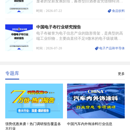
显著的全新发展阶段，酱香型白酒赛道凭借独特消费
认知与持续扩容的市场需求，成为行业核心增长赛
时间：2026-07-22
食品饮料
道。贵州茅台凭借独一无二的核心产区壁垒、刚性产
能稀缺性、百年积淀的顶级品牌影响力，构筑起牢不
可破的行业龙头地位，市场核心竞争力持续领跑全行
中国电子布行业研究报告
业。
电子布被誉为电子信息产业的隐形骨架，是典型的高
端工业织物，主要由直径不足9微米的电子级玻璃纤
维纱经精密织造加工制成，也是印制电路板（PCB）
时间：2026-07-20
电子产品和半导体
生产制造过程中不可或缺的核心基材。电子布具备高
精度、低介电、高耐热、高绝缘、低膨胀等优异综合
性能，无法被普通玻纤织物替代，且产品技术层级划
分清晰，四大主流品类技术壁垒逐级递增。
专题库
更多
强势优惠来袭！热门调研报告覆盖各
中国汽车内外饰涂料行业信息
大行业