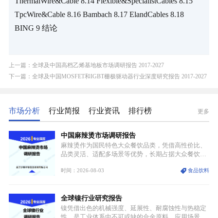
ThermalWire&Cable 8.14 Flexible&SpecialistCables 8.15 
TpcWire&Cable 8.16 Bambach 8.17 ElandCables 8.18 
BING 9 结论
上一篇：全球及中国高档乙烯基地板市场调研报告 2017-2027
下一篇：全球及中国MOSFET和IGBT栅极驱动器行业深度研究报告 2017-2027
市场分析
行业简报
行业资讯
排行榜
更多
中国麻辣烫市场调研报告
麻辣烫作为国民特色大众餐饮品类，凭借高性价比、
品类灵活、适配多场景等优势，长期占据大众餐饮重
要席位。近年来国内餐饮行业加速规范化、连锁化转
时间：2026-08-03
食品饮料
型，叠加消费需求升级、线上流量变革、新零售业态
兴起，传统麻辣烫行业告别野蛮生长阶段，进入精细
化竞争周期。麻辣烫行业依托刚需属性、灵活的品类
全球镍行业研究报告
特点，在消费、创业、政策、技术多重驱动下，依旧
具备强劲的发展活力。
镍凭借出色的机械强度、延展性、耐腐蚀性与热稳定
性，是工业体系中不可或缺的合金原料，应用场景横