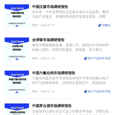
产品价格半年内暴涨超400%，上下游产业链出现“有
中国汉服市场调研报告
价无市”的供给真空，并沿高频覆铜板、PCB电路板向
AI服务器、5G基站等高端电子终端持续传导，全产业
近年来，中华优秀传统文化复兴成为主流趋势，叠加
链生产、成本、交付均承受巨大压力。
文旅产业复苏、直播电商等新零售渠道普及、消费群
体审美迭代多重因素，汉服行业迎来发展黄金期。汉
时间：2026-07-27
消费品
服不再局限于传统节日、古风活动等小众场景，逐步
融入旅游、日常穿搭、礼仪培训、婚庆等多元消费场
景，成为承载国风文化、拉动实体消费与文旅融合的
全球镓市场调研报告
重要载体。同时，行业标准落地、生产技术升级、原
创设计能力提升，进一步夯实产业发展根基，吸引传
镓作为稀缺稀散金属，是第三代、第四代半导体材料
统服饰品牌、文旅企业等跨界入局，市场活力持续释
的核心原料，深度串联通信、新能源、军工航天、光
放。
伏等十余项战略产业，是现代高端制造业的隐形基石
时间：2026-07-24
电子产品和半导体
与大国科技博弈的关键战略资源。镓并非传统大宗金
属，但其衍生化合物是半导体技术迭代的核心载体，
凭借独特的物理与电学性能，构建起“军民融合、全
中国六氟化钨市场调研报告
领域渗透”的战略体系，成为全球科技产业运转的刚
需资源。
六氟化钨是先进半导体制造领域不可替代的核心电子
特气与前驱体材料，深度绑定逻辑芯片、高端存储芯
片等高端赛道。六氟化钨（WF₆）是半导体化学气相
时间：2026-07-23
电子产品和半导体
沉积（CVD）、原子层沉积（ALD）工艺专用前驱体
材料，也是高端电子特气的核心品类，常温下呈液
态，具备输送精准、计量稳定的特点，适配半导体精
中国茅台酒市场调研报告
密制造流程。
当前国内白酒行业正式迈入存量竞争加剧、消费分层