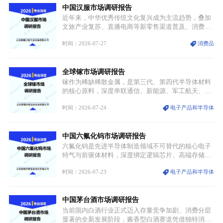
中国汉服市场调研报告
价无市”的供给真空，并沿高频覆铜板、PCB电路板向
AI服务器、5G基站等高端电子终端持续传导，全产业
近年来，中华优秀传统文化复兴成为主流趋势，叠加
链生产、成本、交付均承受巨大压力。
文旅产业复苏、直播电商等新零售渠道普及、消费群
体审美迭代多重因素，汉服行业迎来发展黄金期。汉
时间：2026-07-27
消费品
服不再局限于传统节日、古风活动等小众场景，逐步
融入旅游、日常穿搭、礼仪培训、婚庆等多元消费场
景，成为承载国风文化、拉动实体消费与文旅融合的
全球镓市场调研报告
重要载体。同时，行业标准落地、生产技术升级、原
创设计能力提升，进一步夯实产业发展根基，吸引传
镓作为稀缺稀散金属，是第三代、第四代半导体材料
统服饰品牌、文旅企业等跨界入局，市场活力持续释
的核心原料，深度串联通信、新能源、军工航天、光
放。
伏等十余项战略产业，是现代高端制造业的隐形基石
时间：2026-07-24
电子产品和半导体
与大国科技博弈的关键战略资源。镓并非传统大宗金
属，但其衍生化合物是半导体技术迭代的核心载体，
凭借独特的物理与电学性能，构建起“军民融合、全
中国六氟化钨市场调研报告
领域渗透”的战略体系，成为全球科技产业运转的刚
需资源。
六氟化钨是先进半导体制造领域不可替代的核心电子
特气与前驱体材料，深度绑定逻辑芯片、高端存储芯
片等高端赛道。六氟化钨（WF₆）是半导体化学气相
时间：2026-07-23
电子产品和半导体
沉积（CVD）、原子层沉积（ALD）工艺专用前驱体
材料，也是高端电子特气的核心品类，常温下呈液
态，具备输送精准、计量稳定的特点，适配半导体精
中国茅台酒市场调研报告
密制造流程。
当前国内白酒行业正式迈入存量竞争加剧、消费分层
显著的全新发展阶段，酱香型白酒赛道凭借独特消费