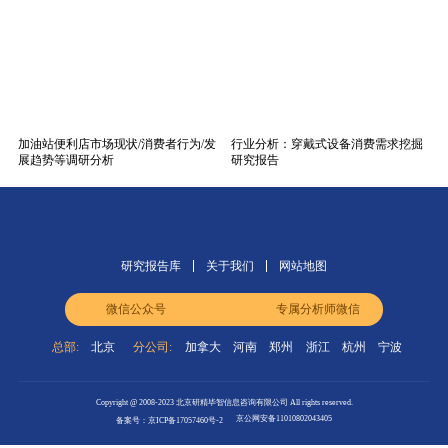
加油站便利店市场现状/消费者行为/发
行业分析：穿戴式设备消费需求挖掘
展趋势等调研分析
研究报告
研究报告库
关于我们
网站地图
微信公众号
专属分析师微信
总部:
北京
分公司:
加拿大
河南
郑州
浙江
杭州
宁波
Copyright @ 2008-2023 北京研精毕智信息咨询有限公司 All rights reserved.
京公网安备11010802043405
备案号：京ICP备17057460号-2