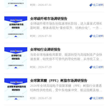
跨传统制造业、高端装备、新能源三大领域，综合使
时间：2026-07-31
化工材料
用价值难以被替代。依托理化优势，镍被全球主要经
济体纳入关键矿产储备清单，成为维系工业体系与能
源转型安全的重要物资。当前镍已从传统工业金属转
全球碳纤维市场调研报告
型为新能源核心战略矿产，全球产业形成“印尼掌控
资源与产能、中国主导消费与技术、工艺向低碳湿法
全球碳纤维市场告别低速增长阶段，进入爆发式增长
迭代、再生镍加速补位”的全新格局。
新时期，整体表现为“量价双升、结构分化”。一方面
市场整体需求量与市场价值同步走高，行业盈利空间
时间：2026-07-30
化工材料
持续扩张；另一方面产品、需求、应用场景呈现明显
分层，高端小丝束产品溢价能力突出，大丝束产品依
托性价比抢占工业主流市场，通用型产品支撑行业整
全球钼行业调研报告
体规模扩张，高附加值领域与规模化工业应用形成两
大独立增长体系。
当前全球地缘格局重塑、能源转型与高端制造产业快
速发展，钼凭借不可替代的理化性能，从传统工业金
属转变为各国重点管控的战略矿产，行业整体进入供
时间：2026-07-29
化工材料
需格局重构、价值体系重估的新阶段。钼是典型难熔
金属，核心物理化学性能构筑了其不可替代性，也是
其广泛应用于高端领域的基础，多重特性叠加，让钼
全球聚苯醚（PPE）树脂市场调研报告
贯穿传统工业、高端制造、军工、新能源等多个核心
产业，成为现代工业体系中不可或缺的基础材料。
2026年全球高端电子级聚苯醚（PPE）树脂行业遭遇
结构性供给危机，受中东地缘冲突、航运阻断及核心
生产设施损毁多重因素影响，全球最大产能基地全面
时间：2026-07-28
化工材料
停产，行业长期维持寡头垄断的供应链格局彻底瓦
解。本次危机直接造成全球七成高端PPE树脂断供，
产品价格半年内暴涨超400%，上下游产业链出现“有