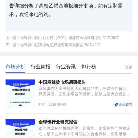
告详细分析了高档乙烯基地板细分市场，如有定制需
求，欢迎来电咨询。
上一篇：全球及中国非处方药（OTC）镇痛药市场调研报告 2017-2027
下一篇：全球及中国高温电缆行业深度研究报告 2017-2027
市场分析
行业简报
行业资讯
排行榜
更多
中国麻辣烫市场调研报告
麻辣烫作为国民特色大众餐饮品类，凭借高性价比、
品类灵活、适配多场景等优势，长期占据大众餐饮重
要席位。近年来国内餐饮行业加速规范化、连锁化转
时间：2026-08-03
食品饮料
型，叠加消费需求升级、线上流量变革、新零售业态
兴起，传统麻辣烫行业告别野蛮生长阶段，进入精细
化竞争周期。麻辣烫行业依托刚需属性、灵活的品类
全球镍行业研究报告
特点，在消费、创业、政策、技术多重驱动下，依旧
具备强劲的发展活力。
镍凭借出色的机械强度、延展性、耐腐蚀性与热稳定
性，是工业体系中不可或缺的合金原料，应用场景横