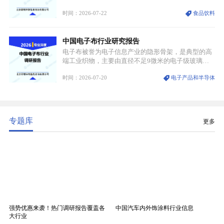
认知与持续扩容的市场需求，成为行业核心增长赛
时间：2026-07-22
食品饮料
道。贵州茅台凭借独一无二的核心产区壁垒、刚性产
能稀缺性、百年积淀的顶级品牌影响力，构筑起牢不
可破的行业龙头地位，市场核心竞争力持续领跑全行
中国电子布行业研究报告
业。
电子布被誉为电子信息产业的隐形骨架，是典型的高
端工业织物，主要由直径不足9微米的电子级玻璃纤
维纱经精密织造加工制成，也是印制电路板（PCB）
时间：2026-07-20
电子产品和半导体
生产制造过程中不可或缺的核心基材。电子布具备高
精度、低介电、高耐热、高绝缘、低膨胀等优异综合
性能，无法被普通玻纤织物替代，且产品技术层级划
分清晰，四大主流品类技术壁垒逐级递增。
专题库
更多
强势优惠来袭！热门调研报告覆盖各
中国汽车内外饰涂料行业信息
大行业