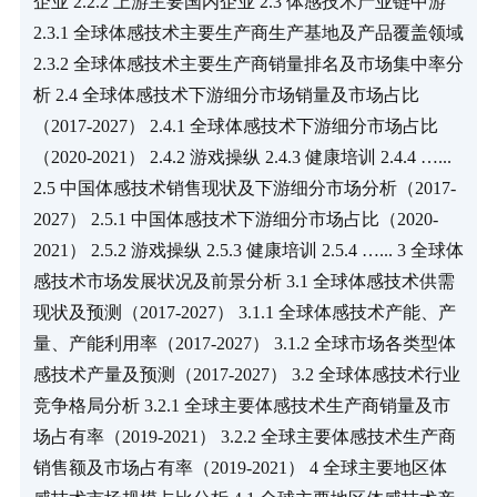
企业 2.2.2 上游主要国内企业 2.3 体感技术产业链中游 
2.3.1 全球体感技术主要生产商生产基地及产品覆盖领域 
2.3.2 全球体感技术主要生产商销量排名及市场集中率分
析 2.4 全球体感技术下游细分市场销量及市场占比
（2017-2027） 2.4.1 全球体感技术下游细分市场占比
（2020-2021） 2.4.2 游戏操纵 2.4.3 健康培训 2.4.4 …... 
2.5 中国体感技术销售现状及下游细分市场分析（2017-
2027） 2.5.1 中国体感技术下游细分市场占比（2020-
2021） 2.5.2 游戏操纵 2.5.3 健康培训 2.5.4 …... 3 全球体
感技术市场发展状况及前景分析 3.1 全球体感技术供需
现状及预测（2017-2027） 3.1.1 全球体感技术产能、产
量、产能利用率（2017-2027） 3.1.2 全球市场各类型体
感技术产量及预测（2017-2027） 3.2 全球体感技术行业
竞争格局分析 3.2.1 全球主要体感技术生产商销量及市
场占有率（2019-2021） 3.2.2 全球主要体感技术生产商
销售额及市场占有率（2019-2021） 4 全球主要地区体