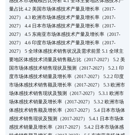
感技术市场规模占比分析 4.1 全球主要地区体感技术产
量占比 4.2 美国市场体感技术产量及增长率（2017-
2027） 4.3 欧洲市场体感技术产量及增长率（2017-
2027） 4.4 日本市场体感技术产量及增长率（2017-
2027） 4.5 东南亚市场体感技术产量及增长率（2017-
2027） 4.6 印度市场体感技术产量及增长率（2017-
2027） 5 全球体感技术销售状况及需求前景 5.1 全球主
要地区体感技术消量及销售额占比（2017-2027） 5.2 美
国市场体感技术销售现状及预测（2017-2027） 5.2.1 印
度市场体感技术销量及增长率（2017-2027） 5.2.2 印度
市场体感技术销售额及增长率（2017-2027） 5.3 欧洲市
场体感技术销售现状及预测（2017-2027） 5.3.1 欧洲市
场体感技术销量及增长率（2017-2027） 5.3.2 欧洲市场
体感技术销售额及增长率（2017-2027） 5.4 日本市场体
感技术销售现状及预测（2017-2027） 5.4.1 日本市场体
感技术销量及增长率（2017-2027） 5.4.2 日本市场体感