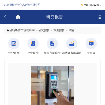
北京研精毕智信息咨询有限公司
010-53322951
研究报告
研精毕智市场调研网
研究报告
深度报告
详情
行业研究
企业研究
细分市场研究
消费者市场调研
专家库