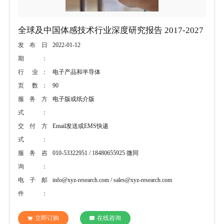
全球及中国体感技术行业深度研究报告 2017-2027
2022-01-12
发布日
期：
电子产品和半导体
行 业：
90
页 数：
电子版或纸介版
服务方
式：
Email发送或EMS快递
交付方
式：
010-53322951 / 18480655925 微同
服务咨
询：
info@xyz-research.com / sales@xyz-research.com
电子邮
件：
立即订购
在线咨询