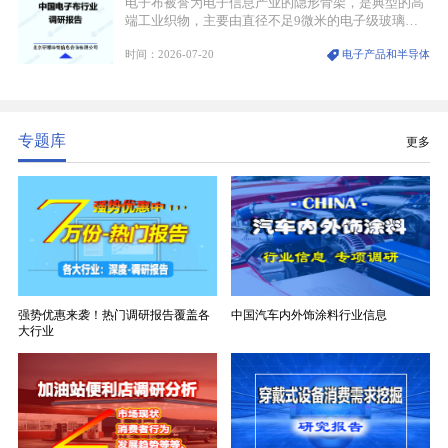
电子布被誉为电子信息产业的隐形骨架，是典型的高
端工业织物，主要由直径不足9微米的电子级玻璃纤
维纱经精密织造加工制成，也是印制电路板（PCB）
时间：2026-07-20
电子产品和半导体
生产制造过程中不可或缺的核心基材。电子布具备高
精度、低介电、高耐热、高绝缘、低膨胀等优异综合
性能，无法被普通玻纤织物替代，且产品技术层级划
分清晰，四大主流品类技术壁垒逐级递增。
专题库
更多
强势优惠来袭！热门调研报告覆盖各
中国汽车内外饰涂料行业信息
大行业