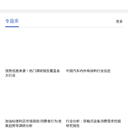
精度、低介电、高耐热、高绝缘、低膨胀等优异综合
性能，无法被普通玻纤织物替代，且产品技术层级划
分清晰，四大主流品类技术壁垒逐级递增。
专题库
更多
强势优惠来袭！热门调研报告覆盖各
中国汽车内外饰涂料行业信息
大行业
加油站便利店市场现状/消费者行为/发
行业分析：穿戴式设备消费需求挖掘
展趋势等调研分析
研究报告