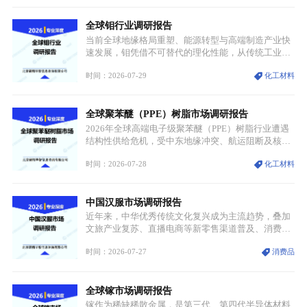
分层，高端小丝束产品溢价能力突出，大丝束产品依
托性价比抢占工业主流市场，通用型产品支撑行业整
全球钼行业调研报告
体规模扩张，高附加值领域与规模化工业应用形成两
大独立增长体系。
当前全球地缘格局重塑、能源转型与高端制造产业快
速发展，钼凭借不可替代的理化性能，从传统工业金
属转变为各国重点管控的战略矿产，行业整体进入供
时间：2026-07-29
化工材料
需格局重构、价值体系重估的新阶段。钼是典型难熔
金属，核心物理化学性能构筑了其不可替代性，也是
其广泛应用于高端领域的基础，多重特性叠加，让钼
全球聚苯醚（PPE）树脂市场调研报告
贯穿传统工业、高端制造、军工、新能源等多个核心
产业，成为现代工业体系中不可或缺的基础材料。
2026年全球高端电子级聚苯醚（PPE）树脂行业遭遇
结构性供给危机，受中东地缘冲突、航运阻断及核心
生产设施损毁多重因素影响，全球最大产能基地全面
时间：2026-07-28
化工材料
停产，行业长期维持寡头垄断的供应链格局彻底瓦
解。本次危机直接造成全球七成高端PPE树脂断供，
产品价格半年内暴涨超400%，上下游产业链出现“有
中国汉服市场调研报告
价无市”的供给真空，并沿高频覆铜板、PCB电路板向
AI服务器、5G基站等高端电子终端持续传导，全产业
近年来，中华优秀传统文化复兴成为主流趋势，叠加
链生产、成本、交付均承受巨大压力。
文旅产业复苏、直播电商等新零售渠道普及、消费群
体审美迭代多重因素，汉服行业迎来发展黄金期。汉
时间：2026-07-27
消费品
服不再局限于传统节日、古风活动等小众场景，逐步
融入旅游、日常穿搭、礼仪培训、婚庆等多元消费场
景，成为承载国风文化、拉动实体消费与文旅融合的
全球镓市场调研报告
重要载体。同时，行业标准落地、生产技术升级、原
创设计能力提升，进一步夯实产业发展根基，吸引传
镓作为稀缺稀散金属，是第三代、第四代半导体材料