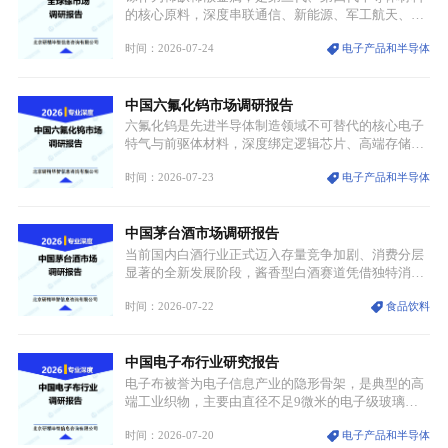
统服饰品牌、文旅企业等跨界入局，市场活力持续释
的核心原料，深度串联通信、新能源、军工航天、光
放。
伏等十余项战略产业，是现代高端制造业的隐形基石
时间：2026-07-24
电子产品和半导体
与大国科技博弈的关键战略资源。镓并非传统大宗金
属，但其衍生化合物是半导体技术迭代的核心载体，
凭借独特的物理与电学性能，构建起“军民融合、全
中国六氟化钨市场调研报告
领域渗透”的战略体系，成为全球科技产业运转的刚
需资源。
六氟化钨是先进半导体制造领域不可替代的核心电子
特气与前驱体材料，深度绑定逻辑芯片、高端存储芯
片等高端赛道。六氟化钨（WF₆）是半导体化学气相
时间：2026-07-23
电子产品和半导体
沉积（CVD）、原子层沉积（ALD）工艺专用前驱体
材料，也是高端电子特气的核心品类，常温下呈液
态，具备输送精准、计量稳定的特点，适配半导体精
中国茅台酒市场调研报告
密制造流程。
当前国内白酒行业正式迈入存量竞争加剧、消费分层
显著的全新发展阶段，酱香型白酒赛道凭借独特消费
认知与持续扩容的市场需求，成为行业核心增长赛
时间：2026-07-22
食品饮料
道。贵州茅台凭借独一无二的核心产区壁垒、刚性产
能稀缺性、百年积淀的顶级品牌影响力，构筑起牢不
可破的行业龙头地位，市场核心竞争力持续领跑全行
中国电子布行业研究报告
业。
电子布被誉为电子信息产业的隐形骨架，是典型的高
端工业织物，主要由直径不足9微米的电子级玻璃纤
维纱经精密织造加工制成，也是印制电路板（PCB）
时间：2026-07-20
电子产品和半导体
生产制造过程中不可或缺的核心基材。电子布具备高