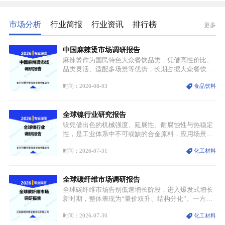
市场分析
行业简报
行业资讯
排行榜
更多
中国麻辣烫市场调研报告
麻辣烫作为国民特色大众餐饮品类，凭借高性价比、
品类灵活、适配多场景等优势，长期占据大众餐饮重
要席位。近年来国内餐饮行业加速规范化、连锁化转
时间：2026-08-03
食品饮料
型，叠加消费需求升级、线上流量变革、新零售业态
兴起，传统麻辣烫行业告别野蛮生长阶段，进入精细
化竞争周期。麻辣烫行业依托刚需属性、灵活的品类
全球镍行业研究报告
特点，在消费、创业、政策、技术多重驱动下，依旧
具备强劲的发展活力。
镍凭借出色的机械强度、延展性、耐腐蚀性与热稳定
性，是工业体系中不可或缺的合金原料，应用场景横
跨传统制造业、高端装备、新能源三大领域，综合使
时间：2026-07-31
化工材料
用价值难以被替代。依托理化优势，镍被全球主要经
济体纳入关键矿产储备清单，成为维系工业体系与能
源转型安全的重要物资。当前镍已从传统工业金属转
全球碳纤维市场调研报告
型为新能源核心战略矿产，全球产业形成“印尼掌控
资源与产能、中国主导消费与技术、工艺向低碳湿法
全球碳纤维市场告别低速增长阶段，进入爆发式增长
迭代、再生镍加速补位”的全新格局。
新时期，整体表现为“量价双升、结构分化”。一方面
市场整体需求量与市场价值同步走高，行业盈利空间
时间：2026-07-30
化工材料
持续扩张；另一方面产品、需求、应用场景呈现明显