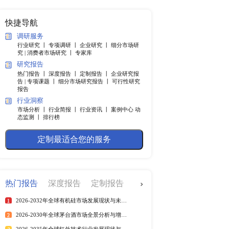
纲
快捷导航
调研服务
行业研究 丨
专项调研 丨
企业
属性与新能源燃料属性。
究 |
消费者市场研究 丨
专家
色甲醇四大路线。其中，
研究报告
路线。
热门报告 丨
深度报告 丨
定制
告 |
专项课题 丨
细分市场研究
报告