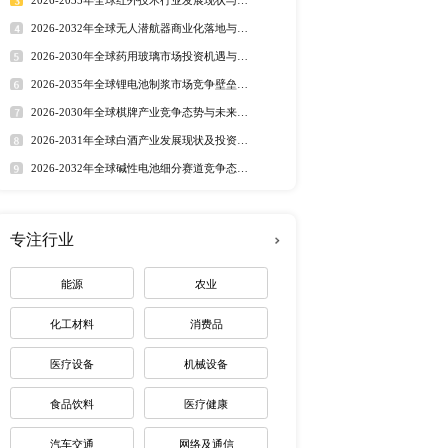
行业洞察
市场分析 丨
行业简报 丨
行业
岩气制甲醇三足鼎立的态
态监测 丨
排行榜
集群，形成相对独立的内
岩气推动产能稳步扩张，
定制最适合您
全球80%以上，头部区
热门报告
深度报告
2026-2032年全球有机硅市
趋势调研报告
2026-2030年全球茅台酒市
路径研究报告
2026-2035年全球红外技术
资价值分析研究报告
2026-2032年全球无人潜航
业机遇报告
2026-2030年全球药用玻璃
业价值研究报告
2026-2035年全球锂电池制