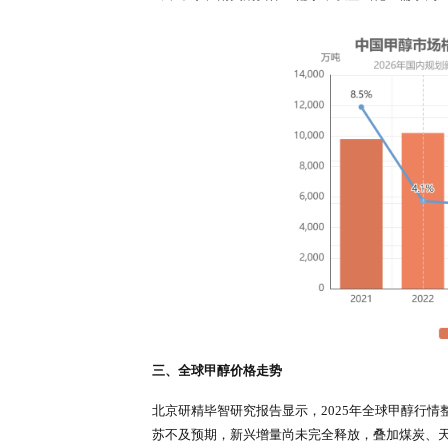
北京研精毕智
研究报告
指出，原材
素。煤炭与天然气价格直接决定生
供需，引发短期价格波动；2026
淘汰低效产能，推动行业供给结构
二、全球甲醇需求格局分析
北京研精毕智研究报告指出，2025
基本盘，包含甲醇制烯烃、甲醛、
域，高度集中于中国市场，2025-
有限，传统赛道整体进入存量阶段
新兴低碳燃料需求成为行业核心增
代传统船用重油的速度不断加快。2
级甲醇需求迎来爆发式增长。同时
策，持续拓宽甲醇消费场景，为行