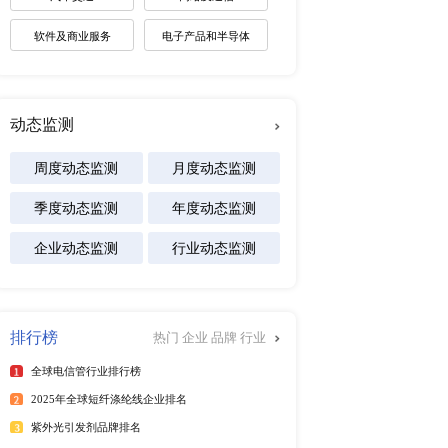
未来趋势调研报告
2026-2030年全球棋牌产业
展趋势报告
2026-2031年全球白酒产业
景预测报告
2026-2032年全球碱性电池
及区域市场发展研究报告
专注行业
年国内新增产能有限，且多
求动态调整。2026年国
能源
局，一体化头部企业凭借成
结构持续优化。
化工材料
2026年当地新增天然气
医疗设备
甲醇贸易最主要的增量来
依托本土天然气保障产能
食品饮料
汽车交通