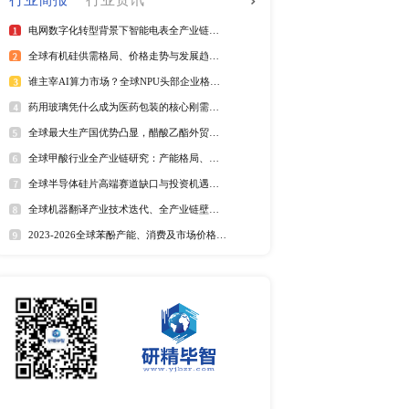
全球电信管行业排行榜
量最大且存在明显供需缺
2025年全球短纤涤纶线企业排
旺盛，产品溢价能力突
紫外光引发剂品牌排名
全球野薄荷油行业排行榜
全球及中国电器涂料市场Top
全球及中国椰子酸市场Top5
2025年全球遮光胶带企业排名
全球藻酸盐行业排行榜
全球及中国有机无乳酸奶市场T
排名
市场分析
中国麻辣烫市场调研报告