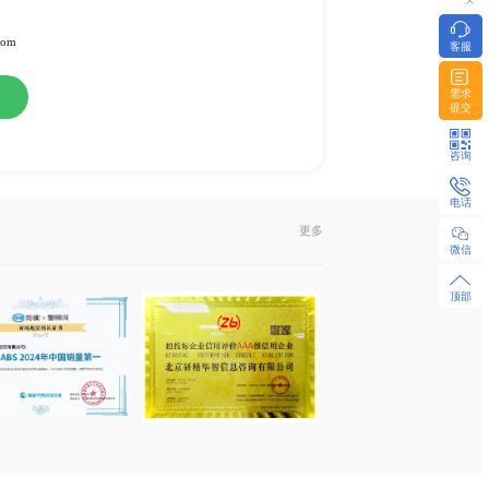
料
或纸介版
l发送或EMS快递
322951 / 18480655925 微同
z-research.com / sales@xyz-research.com
购
在线咨询