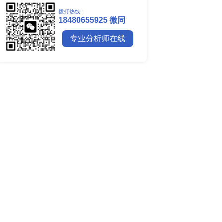
全球镍行业研究报告
全球碳纤维市场调研报告
全球钼行业调研报告
全球聚苯醚（PPE）树脂市场调
供需宽松，传统下游需求复
区域价格分化明显，亚太
行业简报
行业资讯
荡、结构性修复，整体呈分
电网数字化转型背景下智能电
后产能持续出清，将逐步
细分市场全景剖析
口库存、新兴需求落地进
全球有机硅供需格局、价格走
深度分析
谁主宰AI算力市场？全球NP
与赛道竞争真相
药用玻璃凭什么成为医药包装
料？
全球最大生产国优势凸显，醋
口增量市场在哪？
易市场；中国一体化产能
全球甲酸行业全产业链研究：