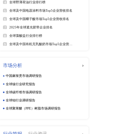
甲醇供给的四大核心因
软件及商业服务
电
时故障会阶段性打乱区域
保、能耗管控政策，则持续
动态监测
周度动态监测
特征，传统化工需求是行业
烃为第一大下游消费领
季度动态监测
小幅波动，二甲醚增长空间
企业动态监测
碳、易规模化的优势，替
船舶集中投运，将带动燃料
加各国清洁能源扶持政
排行榜
热