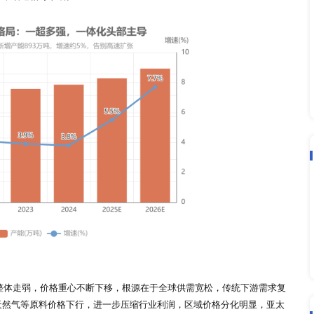
料价格、装置检修、产能投放节奏、环保能耗政策，是左右全球
产成本，影响装置开工与整体供给量；产区装置季节性检修、临
年全球新增产能投放节奏，将直接决定全年供给增量；而各国环
升级。
-2026年甲醇市场整体呈现“传统需求稳固、新兴需求崛起”的
醋酸、二甲醚等品类，需求刚性较强、增速平稳。其中甲醇制烯
2026年开工率保持稳定；甲醛、醋酸等品类随全球制造业复苏
。
长引擎。受国际海事组织船舶减排政策推动，甲醇凭借零硫、低
025年甲醇动力船舶数量、燃料加注量持续上升，2026年新增
，车用甲醇燃料、绿色氢能、绿色化工等领域需求稳步提升，叠
业带来长期增长动力。