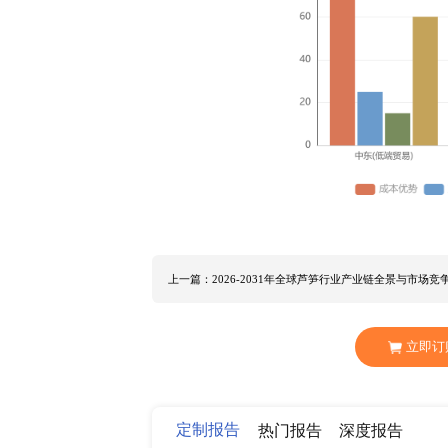
三、全球甲醇价格走势
北京研精毕智研究报告显示，202
苏不及预期，新兴增量尚未完全释
受进口冲击行情偏弱，欧美市场依托
化走势。新增产能仍带来供给压力
缓解供需矛盾，价格下行空间收窄
度，将成为全年行情波动的主要诱
四、行业竞争格局与企业核心壁垒
最后从行业竞争格局分析，全球甲