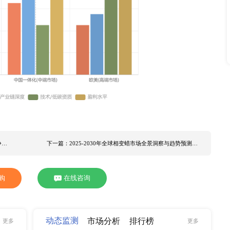
5年全球甲醇行情整体走弱，价格重心不断下移，根源在于全球
放，叠加煤炭、天然气等原料价格下行，进一步压缩行业利润，
低碳需求保持价格韧性。预计2026年全球甲醇市场将底部震
，市场难以出现单边上涨，但航运燃料等新兴需求集中释放、落
。同时绿色甲醇相较传统工业甲醇存在稳定溢价，能源价格、港
因。
醇行业已形成三层竞争体系：中东产能依靠资源成本把控低端贸