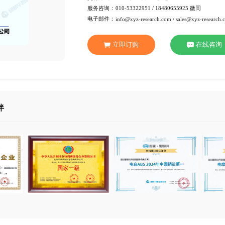
行 业：
化工材
页 数：
100页
服务方式：
电子版
交付方式：
Emai
服务咨询：
010-53
电子邮件：
info@xy
立即订
合作伙伴