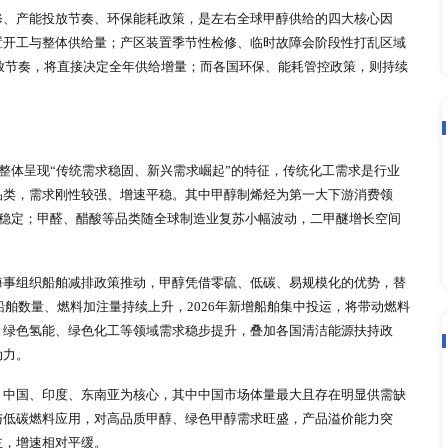
智
调研报告
分析，国内甲醇行业产能扩张节奏明显放缓。2025
通增量较小，对现货市场冲击微弱，装置开工率随煤价、下游需
5%，告别此前高速扩张阶段。目前国内市场呈现“一超多强”格
单一产能企业经营压力加剧，同时落后低效产能加速出清，行业
气资源充足且价格低廉，生产盈利水平远超煤制路线。2025-
部对外出口，主要销往中国、东南亚、印度等亚太地区，是全球
成本页岩气，产能平稳增长，产品主攻美洲、欧洲市场；俄罗斯
大区域产能增量温和，对全球供需格局影响有限。