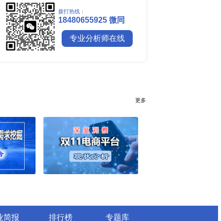
全球镍行业研究报告
全球碳纤维市场调研报告
全球钼行业调研报告
全球聚苯醚（PPE）树脂市场调
行业简报
行业资讯
电网数字化转型背景下智能电
细分市场全景剖析
全球有机硅供需格局、价格走
深度分析
谁主宰AI算力市场？全球NP
与赛道竞争真相
药用玻璃凭什么成为医药包装
料？
全球最大生产国优势凸显，醋
口增量市场在哪？
全球甲酸行业全产业链研究：