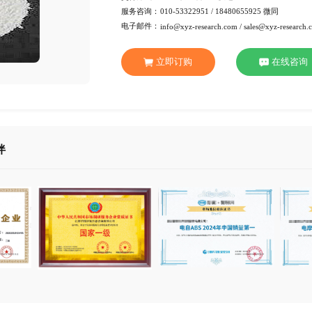
行 业：
化工材
页 数：
95页
服务方式：
电子版
交付方式：
Emai
服务咨询：
010-53
电子邮件：
info@xy
立即订
合作伙伴