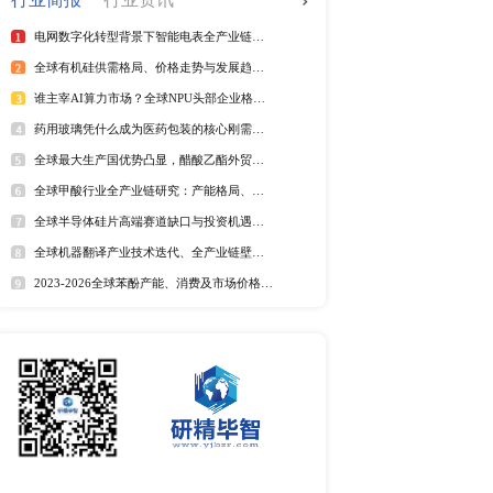
全球电信管行业排行榜
2025年全球短纤涤纶线企业排
紫外光引发剂品牌排名
全球野薄荷油行业排行榜
全球及中国电器涂料市场Top
全球及中国椰子酸市场Top5
2025年全球遮光胶带企业排名
全球藻酸盐行业排行榜
全球及中国有机无乳酸奶市场T
排名
市场分析
中国麻辣烫市场调研报告