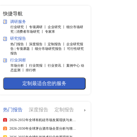
纲
快捷导航
调研服务
行业研究 丨
专项调研 丨
企业
末，这种粉末不会自然发
究 |
消费者市场研究 丨
专家
研究报告
热门报告 丨
深度报告 丨
定制
亿美元，而预计到2030年
告 |
专项课题 丨
细分市场研究
报告