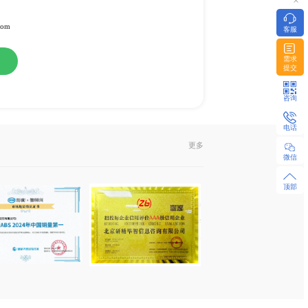
料
或纸介版
l发送或EMS快递
322951 / 18480655925 微同
z-research.com / sales@xyz-research.com
购
在线咨询