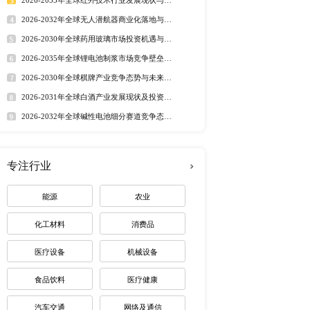
其优异的导热特性、与硅相匹
行业洞察
能源
等多领域的发展，氮
市场分析 丨
行业简报 丨
行业
态监测 丨
排行榜
1.23%的市场份额，中
定制最适合您
为5.26%，并在2029
如，日本的德山化工、
热门报告
深度报告
年来发展迅速，国内氮化
2026-2032年全球有机硅市
趋势调研报告
2026-2030年全球茅台酒市
路径研究报告
2026-2035年全球红外技术
资价值分析研究报告
2026-2032年全球无人潜航
业机遇报告
铬钢研磨介质球市场调研报告
2026-2030年全球药用玻璃
业价值研究报告
2026-2035年全球锂电池制