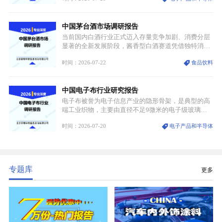
材料，也是高端电子特气的核心品类，常温下呈液
态，具备输送精准、计量稳定的特点，适配半导体精
中国茅台酒市场调研报告
密制造流程。
当前国内白酒行业正式迈入存量竞争加剧、消费分层
显著的全新发展阶段，酱香型白酒赛道凭借独特消费
认知与持续扩容的市场需求，成为行业核心增长赛
时间：2026-07-22
食品饮料
道。贵州茅台凭借独一无二的核心产区壁垒、刚性产
能稀缺性、百年积淀的顶级品牌影响力，构筑起牢不
可破的行业龙头地位，市场核心竞争力持续领跑全行
中国电子布行业研究报告
业。
电子布被誉为电子信息产业的隐形骨架，是典型的高
端工业织物，主要由直径不足9微米的电子级玻璃纤
维纱经精密织造加工制成，也是印制电路板（PCB）
时间：2026-07-20
电子产品和半导体
生产制造过程中不可或缺的核心基材。电子布具备高
精度、低介电、高耐热、高绝缘、低膨胀等优异综合
性能，无法被普通玻纤织物替代，且产品技术层级划
分清晰，四大主流品类技术壁垒逐级递增。
专题库
更多