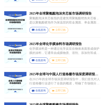
形态，表面可能保留铸造过程中形成的粗糙纹理或缺
陷（如气孔、缩孔等），未经过锻造、轧制、拉伸、
挤压等压力加工工艺，因此不具备均匀的晶粒结构和
力学性能，质地较脆且强度较低。
2025年全球聚氨酯泡沫夹芯板市场调研报告
聚氨酯泡沫夹芯板指的是建筑用聚氨酯绝热夹芯板，
是以聚氨酯硬泡作为保温层的双金属面、单金属面或
非金属面复合板材。
在线咨询
立即订购
2025年全球化学膜涂料市场调研报告
化学膜涂料是一种通过化学反应在物体表面形成保护
膜的涂料，它通常由成膜物质、溶剂、添加剂等成分
组成。成膜物质是涂料的主要成分，它在施工后通过
在线咨询
立即订购
化学反应（如聚合反应、交联反应等）形成连续的、
具有一定机械性能和保护性能的薄膜，溶剂用于溶解
成膜物质和调节涂料的粘度，以便于施工，添加剂则
可改善涂料的性能，如提高附着力、耐候性、耐腐蚀
2025年全球与中国人行道格栅市场深度调研报
性等。
告：行业趋势与投资前景分析
在2025年的全球市场深度调研报告中，我们首先对人
行道格栅行业进行了全面的概述，明确了市场细分与
应用场景。通过对细分产品的定义与特点进行深入分
在线咨询
立即订购
析，我们揭示了关键应用场景及其客群洞察。
2025年全球聚氨酯棒市场调研报告