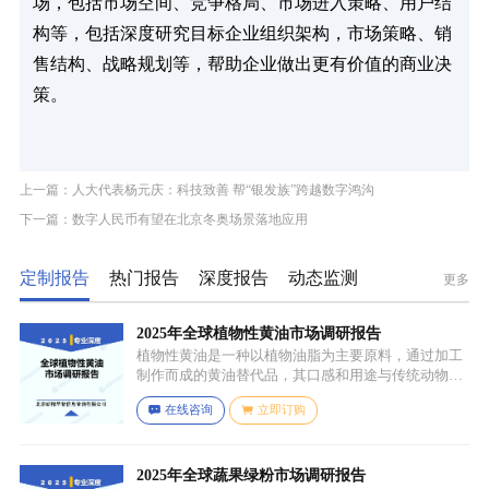
场，包括市场空间、竞争格局、市场进入策略、用户结
构等，包括深度研究目标企业组织架构，市场策略、销
售结构、战略规划等，帮助企业做出更有价值的商业决
策。
上一篇：人大代表杨元庆：科技致善 帮“银发族”跨越数字鸿沟
下一篇：数字人民币有望在北京冬奥场景落地应用
定制报告
热门报告
深度报告
动态监测
更多
2025年全球植物性黄油市场调研报告
植物性黄油是一种以植物油脂为主要原料，通过加工
制作而成的黄油替代品，其口感和用途与传统动物黄
油较为相似，常见的有大豆油、菜籽油、椰子油、棕
在线咨询
立即订购
榈油等，这些植物油脂经过精炼、氢化或酯交换等工
艺处理，使其具备类似动物黄油的质地和熔点，通常
还会添加水、盐、乳化剂（如卵磷脂）、防腐剂、食
用香精、色素等，以改善口感、延长保质期和调整风
2025年全球蔬果绿粉市场调研报告