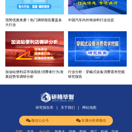
强势优惠来袭！热门调研报告覆盖各
中国汽车内外饰涂料行业信息
大行业
加油站便利店市场现状/消费者行为/发
行业分析：穿戴式设备消费需求挖掘
展趋势等调研分析
研究报告
研究报告库
关于我们
网站地图
微信公众号
专属分析师微信
总部:
北京
分公司:
加拿大
河南
郑州
浙江
杭州
宁波