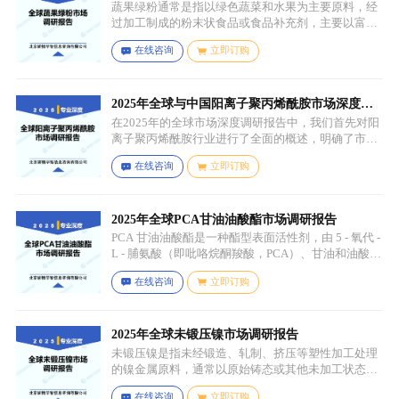
味。
蔬果绿粉通常是指以绿色蔬菜和水果为主要原料，经
过加工制成的粉末状食品或食品补充剂，主要以富含
叶绿素、膳食纤维、维生素、矿物质等营养成分的绿
在线咨询
立即订购
色蔬菜和水果为原料，常见的包括菠菜、羽衣甘蓝、
西兰花、生菜、小麦草、大麦草、螺旋藻、小球藻等
绿色蔬菜，青苹果、奇异果（绿心）、牛油果、青柠
等，有时也会搭配其他颜色的蔬果（如胡萝卜、甜菜
2025年全球与中国阳离子聚丙烯酰胺市场深度调
根等）以丰富营养等绿色水果。
研报告：行业趋势与投资前景分析
在2025年的全球市场深度调研报告中，我们首先对阳
离子聚丙烯酰胺行业进行了全面的概述，明确了市场
细分与应用场景。通过对细分产品的定义与特点进行
在线咨询
立即订购
深入分析，我们揭示了关键应用场景及其客群洞察。
2025年全球PCA甘油油酸酯市场调研报告
PCA 甘油油酸酯是一种酯型表面活性剂，由 5 - 氧代 -
L - 脯氨酸（即吡咯烷酮羧酸，PCA）、甘油和油酸通
过化学反应生成，化学名称为 5 - 氧代 - L - 脯氨酸 2 -
在线咨询
立即订购
羟基 - 3-(油酰氧基) 丙酯，分子式为 C26H45NO6，分
子量为 467.64，主要通过天然油脂的改性和化学反应
来制备，以植物油（如橄榄油、棕榈油等）为原料，
先进行皂化反应得到脂肪酸盐，再经过酸化、酯化等
2025年全球未锻压镍市场调研报告
一系列反应，将甘油与油酸结合，并引入 PCA 基团，
未锻压镍是指未经锻造、轧制、挤压等塑性加工处理
从而得到 PCA 甘油油酸酯。
的镍金属原料，通常以原始铸态或其他未加工状态存
在，一般为块状、锭状、粒状或其他铸造成型的原始
在线咨询
立即订购