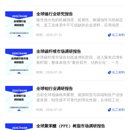
兴起，传统麻辣烫行业告别野蛮生长阶段，进入精细
化竞争周期。麻辣烫行业依托刚需属性、灵活的品类
全球镍行业研究报告
特点，在消费、创业、政策、技术多重驱动下，依旧
具备强劲的发展活力。
镍凭借出色的机械强度、延展性、耐腐蚀性与热稳定
性，是工业体系中不可或缺的合金原料，应用场景横
跨传统制造业、高端装备、新能源三大领域，综合使
时间：2026-07-31
化工材料
用价值难以被替代。依托理化优势，镍被全球主要经
济体纳入关键矿产储备清单，成为维系工业体系与能
源转型安全的重要物资。当前镍已从传统工业金属转
全球碳纤维市场调研报告
型为新能源核心战略矿产，全球产业形成“印尼掌控
资源与产能、中国主导消费与技术、工艺向低碳湿法
全球碳纤维市场告别低速增长阶段，进入爆发式增长
迭代、再生镍加速补位”的全新格局。
新时期，整体表现为“量价双升、结构分化”。一方面
市场整体需求量与市场价值同步走高，行业盈利空间
时间：2026-07-30
化工材料
持续扩张；另一方面产品、需求、应用场景呈现明显
分层，高端小丝束产品溢价能力突出，大丝束产品依
托性价比抢占工业主流市场，通用型产品支撑行业整
全球钼行业调研报告
体规模扩张，高附加值领域与规模化工业应用形成两
大独立增长体系。
当前全球地缘格局重塑、能源转型与高端制造产业快
速发展，钼凭借不可替代的理化性能，从传统工业金
属转变为各国重点管控的战略矿产，行业整体进入供
时间：2026-07-29
化工材料
需格局重构、价值体系重估的新阶段。钼是典型难熔
金属，核心物理化学性能构筑了其不可替代性，也是
其广泛应用于高端领域的基础，多重特性叠加，让钼
全球聚苯醚（PPE）树脂市场调研报告
贯穿传统工业、高端制造、军工、新能源等多个核心