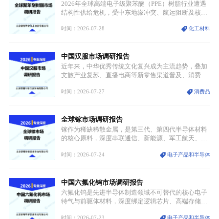
产业，成为现代工业体系中不可或缺的基础材料。
2026年全球高端电子级聚苯醚（PPE）树脂行业遭遇
结构性供给危机，受中东地缘冲突、航运阻断及核心
生产设施损毁多重因素影响，全球最大产能基地全面
时间：2026-07-28
化工材料
停产，行业长期维持寡头垄断的供应链格局彻底瓦
解。本次危机直接造成全球七成高端PPE树脂断供，
产品价格半年内暴涨超400%，上下游产业链出现“有
中国汉服市场调研报告
价无市”的供给真空，并沿高频覆铜板、PCB电路板向
AI服务器、5G基站等高端电子终端持续传导，全产业
近年来，中华优秀传统文化复兴成为主流趋势，叠加
链生产、成本、交付均承受巨大压力。
文旅产业复苏、直播电商等新零售渠道普及、消费群
体审美迭代多重因素，汉服行业迎来发展黄金期。汉
时间：2026-07-27
消费品
服不再局限于传统节日、古风活动等小众场景，逐步
融入旅游、日常穿搭、礼仪培训、婚庆等多元消费场
景，成为承载国风文化、拉动实体消费与文旅融合的
全球镓市场调研报告
重要载体。同时，行业标准落地、生产技术升级、原
创设计能力提升，进一步夯实产业发展根基，吸引传
镓作为稀缺稀散金属，是第三代、第四代半导体材料
统服饰品牌、文旅企业等跨界入局，市场活力持续释
的核心原料，深度串联通信、新能源、军工航天、光
放。
伏等十余项战略产业，是现代高端制造业的隐形基石
时间：2026-07-24
电子产品和半导体
与大国科技博弈的关键战略资源。镓并非传统大宗金
属，但其衍生化合物是半导体技术迭代的核心载体，
凭借独特的物理与电学性能，构建起“军民融合、全
中国六氟化钨市场调研报告
领域渗透”的战略体系，成为全球科技产业运转的刚
需资源。
六氟化钨是先进半导体制造领域不可替代的核心电子
特气与前驱体材料，深度绑定逻辑芯片、高端存储芯
片等高端赛道。六氟化钨（WF₆）是半导体化学气相
时间：2026-07-23
电子产品和半导体
沉积（CVD）、原子层沉积（ALD）工艺专用前驱体