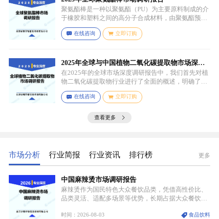
聚氨酯棒是一种以聚氨酯（PU）为主要原料制成的介
于橡胶和塑料之间的高分子合成材料，由聚氨酯预聚
体、扩链剂、低分子量多元醇、助剂等组成，其中，
在线咨询
立即订购
预聚体是基础原料，决定了聚氨酯棒的基本性能，扩
链剂用于增加分子链长度，提高材料的强度和韧性，
低分子量多元醇则可调节材料的硬度和柔软度，助剂
如增塑剂、填充剂、着色剂、抗氧剂、光稳定剂、阻
2025年全球与中国植物二氧化碳提取物市场深度
燃剂等，可改善材料的加工性能、物理性能和化学性
调研报告：行业趋势与投资前景分析
在2025年的全球市场深度调研报告中，我们首先对植
能等。
物二氧化碳提取物行业进行了全面的概述，明确了市
场细分与应用场景。通过对细分产品的定义与特点进
在线咨询
立即订购
行深入分析，我们揭示了关键应用场景及其客群洞
察。
查看更多
市场分析
行业简报
行业资讯
排行榜
更多
中国麻辣烫市场调研报告
麻辣烫作为国民特色大众餐饮品类，凭借高性价比、
品类灵活、适配多场景等优势，长期占据大众餐饮重
要席位。近年来国内餐饮行业加速规范化、连锁化转
时间：2026-08-03
食品饮料
型，叠加消费需求升级、线上流量变革、新零售业态