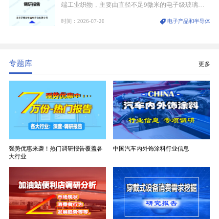
端工业织物，主要由直径不足9微米的电子级玻璃纤
维纱经精密织造加工制成，也是印制电路板（PCB）
时间：2026-07-20
电子产品和半导体
生产制造过程中不可或缺的核心基材。电子布具备高
精度、低介电、高耐热、高绝缘、低膨胀等优异综合
性能，无法被普通玻纤织物替代，且产品技术层级划
分清晰，四大主流品类技术壁垒逐级递增。
专题库
更多
强势优惠来袭！热门调研报告覆盖各
中国汽车内外饰涂料行业信息
大行业