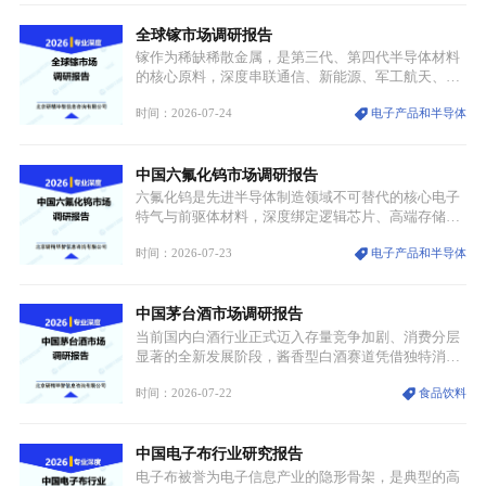
景，成为承载国风文化、拉动实体消费与文旅融合的
全球镓市场调研报告
重要载体。同时，行业标准落地、生产技术升级、原
创设计能力提升，进一步夯实产业发展根基，吸引传
镓作为稀缺稀散金属，是第三代、第四代半导体材料
统服饰品牌、文旅企业等跨界入局，市场活力持续释
的核心原料，深度串联通信、新能源、军工航天、光
放。
伏等十余项战略产业，是现代高端制造业的隐形基石
时间：2026-07-24
电子产品和半导体
与大国科技博弈的关键战略资源。镓并非传统大宗金
属，但其衍生化合物是半导体技术迭代的核心载体，
凭借独特的物理与电学性能，构建起“军民融合、全
中国六氟化钨市场调研报告
领域渗透”的战略体系，成为全球科技产业运转的刚
需资源。
六氟化钨是先进半导体制造领域不可替代的核心电子
特气与前驱体材料，深度绑定逻辑芯片、高端存储芯
片等高端赛道。六氟化钨（WF₆）是半导体化学气相
时间：2026-07-23
电子产品和半导体
沉积（CVD）、原子层沉积（ALD）工艺专用前驱体
材料，也是高端电子特气的核心品类，常温下呈液
态，具备输送精准、计量稳定的特点，适配半导体精
中国茅台酒市场调研报告
密制造流程。
当前国内白酒行业正式迈入存量竞争加剧、消费分层
显著的全新发展阶段，酱香型白酒赛道凭借独特消费
认知与持续扩容的市场需求，成为行业核心增长赛
时间：2026-07-22
食品饮料
道。贵州茅台凭借独一无二的核心产区壁垒、刚性产
能稀缺性、百年积淀的顶级品牌影响力，构筑起牢不
可破的行业龙头地位，市场核心竞争力持续领跑全行
中国电子布行业研究报告
业。
电子布被誉为电子信息产业的隐形骨架，是典型的高