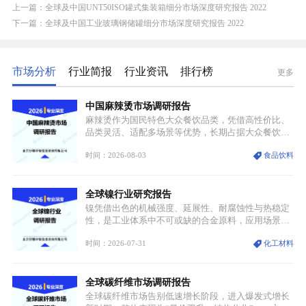
上一篇：全球及中国UNT50ISO罐式集装箱细分市场深度研究报告 2022
下一篇：全球及中国工业玻璃钢储罐细分市场深度研究报告 2022
市场分析
行业简报
行业资讯
排行榜
更多
中国麻辣烫市场调研报告
麻辣烫作为国民特色大众餐饮品类，凭借高性价比、
品类灵活、适配多场景等优势，长期占据大众餐饮重
要席位。近年来国内餐饮行业加速规范化、连锁化转
时间：2026-08-03
食品饮料
型，叠加消费需求升级、线上流量变革、新零售业态
兴起，传统麻辣烫行业告别野蛮生长阶段，进入精细
化竞争周期。麻辣烫行业依托刚需属性、灵活的品类
全球镍行业研究报告
特点，在消费、创业、政策、技术多重驱动下，依旧
具备强劲的发展活力。
镍凭借出色的机械强度、延展性、耐腐蚀性与热稳定
性，是工业体系中不可或缺的合金原料，应用场景横
跨传统制造业、高端装备、新能源三大领域，综合使
时间：2026-07-31
化工材料
用价值难以被替代。依托理化优势，镍被全球主要经
济体纳入关键矿产储备清单，成为维系工业体系与能
源转型安全的重要物资。当前镍已从传统工业金属转
全球碳纤维市场调研报告
型为新能源核心战略矿产，全球产业形成“印尼掌控
资源与产能、中国主导消费与技术、工艺向低碳湿法
全球碳纤维市场告别低速增长阶段，进入爆发式增长