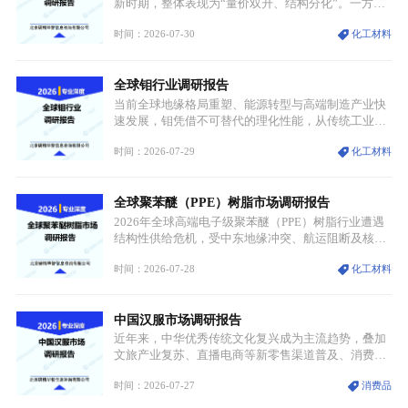
迭代、再生镍加速补位”的全新格局。
新时期，整体表现为“量价双升、结构分化”。一方面
市场整体需求量与市场价值同步走高，行业盈利空间
时间：2026-07-30
化工材料
持续扩张；另一方面产品、需求、应用场景呈现明显
分层，高端小丝束产品溢价能力突出，大丝束产品依
托性价比抢占工业主流市场，通用型产品支撑行业整
全球钼行业调研报告
体规模扩张，高附加值领域与规模化工业应用形成两
大独立增长体系。
当前全球地缘格局重塑、能源转型与高端制造产业快
速发展，钼凭借不可替代的理化性能，从传统工业金
属转变为各国重点管控的战略矿产，行业整体进入供
时间：2026-07-29
化工材料
需格局重构、价值体系重估的新阶段。钼是典型难熔
金属，核心物理化学性能构筑了其不可替代性，也是
其广泛应用于高端领域的基础，多重特性叠加，让钼
全球聚苯醚（PPE）树脂市场调研报告
贯穿传统工业、高端制造、军工、新能源等多个核心
产业，成为现代工业体系中不可或缺的基础材料。
2026年全球高端电子级聚苯醚（PPE）树脂行业遭遇
结构性供给危机，受中东地缘冲突、航运阻断及核心
生产设施损毁多重因素影响，全球最大产能基地全面
时间：2026-07-28
化工材料
停产，行业长期维持寡头垄断的供应链格局彻底瓦
解。本次危机直接造成全球七成高端PPE树脂断供，
产品价格半年内暴涨超400%，上下游产业链出现“有
中国汉服市场调研报告
价无市”的供给真空，并沿高频覆铜板、PCB电路板向
AI服务器、5G基站等高端电子终端持续传导，全产业
近年来，中华优秀传统文化复兴成为主流趋势，叠加
链生产、成本、交付均承受巨大压力。
文旅产业复苏、直播电商等新零售渠道普及、消费群
体审美迭代多重因素，汉服行业迎来发展黄金期。汉
时间：2026-07-27
消费品
服不再局限于传统节日、古风活动等小众场景，逐步
融入旅游、日常穿搭、礼仪培训、婚庆等多元消费场