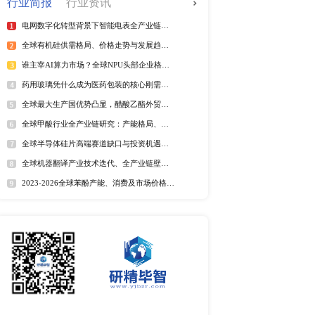
全球电信管行业排行榜
2025年全球短纤涤纶线企业排
紫外光引发剂品牌排名
全球野薄荷油行业排行榜
全球及中国电器涂料市场Top
全球及中国椰子酸市场Top5
2025年全球遮光胶带企业排名
全球藻酸盐行业排行榜
全球及中国有机无乳酸奶市场T
排名
市场分析
中国麻辣烫市场调研报告