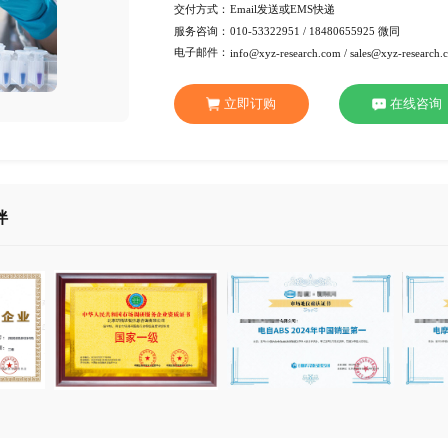
发布日期：
2022-05
行 业：
化工材
页 数：
80页
服务方式：
电子版
交付方式：
Emai
服务咨询：
010-53
电子邮件：
info@xy
立即订
合作伙伴