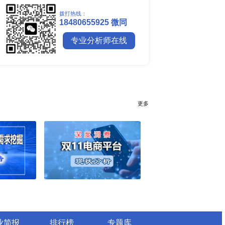
全球镍行业研究报告
全球碳纤维市场调研报告
全球钼行业调研报告
全球聚苯醚（PPE）树脂市场调
行业简报
行业资讯
电网数字化转型背景下智能电
细分市场全景剖析
全球有机硅供需格局、价格走
深度分析
谁主宰AI算力市场？全球NP
与赛道竞争真相
药用玻璃凭什么成为医药包装
料？
全球最大生产国优势凸显，醋
口增量市场在哪？
全球甲酸行业全产业链研究：