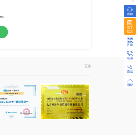
-31
料
或纸介版
l发送或EMS快递
322951 / 18480655925 微同
z-research.com / sales@xyz-research.com
购
在线咨询