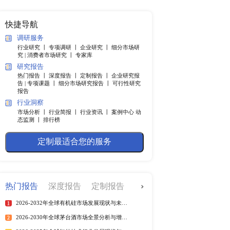
纲
快捷导航
调研服务
行业研究 丨
专项调研 丨
企业
长前景有所改善，出现了V型
究 |
消费者市场研究 丨
专家
，远未实现真正复苏。 
研究报告
缺、原材料价格上涨都将会
热门报告 丨
深度报告 丨
定制
济增速为4%左右。在中国
告 |
专项课题 丨
细分市场研究
报告