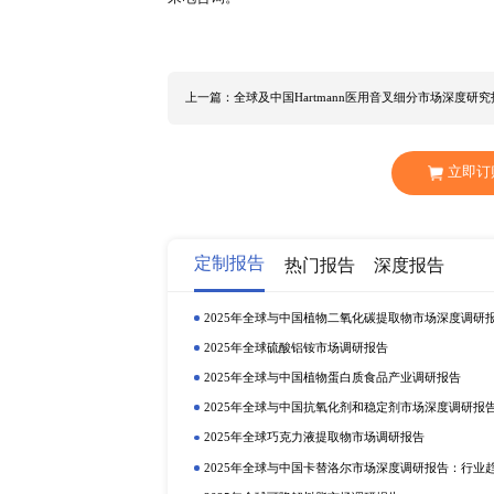
和印度的大力推动下，2022年预
中表明经济增速预期目标设定在5.5
发展质量，科技创新、经济社会数字
要经济体将会出台更多利好政策，带
及中国丙氧基四甲基哌啶基二甲硅油
二甲硅油行业发展现状与趋势，估
基哌啶基二甲硅油行业各细分赛道
甲硅油行业竞争格局，从而协助解
究、业内人士或专家定性访谈等方式
Innospec ElkemSilicones 
甲基哌啶基二甲硅油产品细分为以下几
如下： 化妆品 护肤产品 护发产品 其
来电咨询。