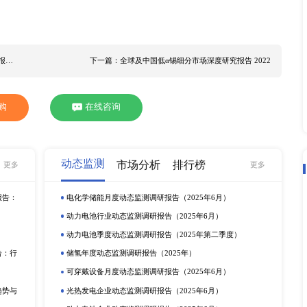
计亚洲将成为全球经济增长最快的地区。然而中国经济增长有所放缓
%左右。 据研究中国确立5.5%左右增速，不仅着眼于经济增长
化、绿色发展等将是中国经济发展长期坚持的目标。预计202
动丙氧基四甲基哌啶基二甲硅油行业的发展。 北京研精毕智信
细分市场深度研究报告 2022》，旨在通过系统性研究，梳理
算丙氧基四甲基哌啶基二甲硅油行业市场总体规模及主要国家市
发展潜力，研判丙氧基四甲基哌啶基二甲硅油下游市场需求，分
决丙氧基四甲基哌啶基二甲硅油行业各利益相关者的痛点。本行
，力求结论、数据的客观与完整。 全球丙氧基四甲基哌啶基二
JeenInternational 本报告重点关注的几个地区市场： 中国 日本 韩国 
类： 纯度97％ 纯度98％ 纯度99％ 其他 丙氧基四甲基哌
他 本
调研报告
详细分析了丙氧基四甲基哌啶基二甲硅油细分市
上一篇：全球及中国Hartmann医用音叉细分市场深度研究报告 2022
下一篇：全球及中国低α锡细分