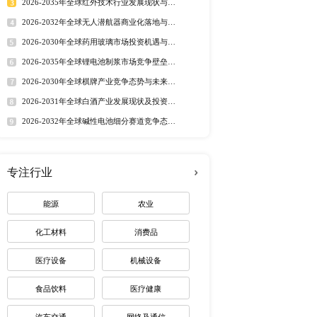
，2022年政府工作报告
行业洞察
的速度，同时也锚定经济
市场分析 丨
行业简报 丨
行业
2年美国、欧洲、中国等主
态监测 丨
排行榜
息咨询限公司发布《全球
国内外丙氧基四甲基哌啶基
定制最适合您
场占比，解析丙氧基四甲
析丙氧基四甲基哌啶基二
业研究报告结合桌面研
甲硅油主要生产商： 
热门报告
深度报告
东南亚 印度 美国 欧洲 丙氧基四
2026-2032年全球有机硅市
啶基二甲硅油的细分应用领域
趋势调研报告
场，如有定制需求，欢迎
2026-2030年全球茅台酒市
路径研究报告
2026-2035年全球红外技术
资价值分析研究报告
2026-2032年全球无人潜航
业机遇报告
2026-2030年全球药用玻璃
业价值研究报告
2026-2035年全球锂电池制
市场深度研究报告 2022