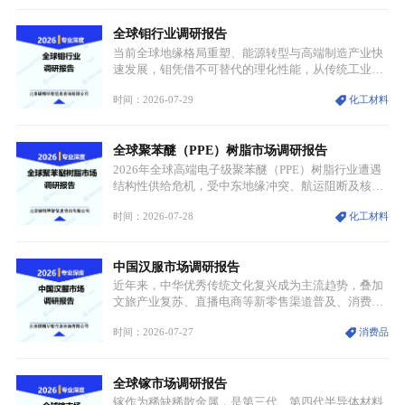
分层，高端小丝束产品溢价能力突出，大丝束产品依
托性价比抢占工业主流市场，通用型产品支撑行业整
全球钼行业调研报告
体规模扩张，高附加值领域与规模化工业应用形成两
大独立增长体系。
当前全球地缘格局重塑、能源转型与高端制造产业快
速发展，钼凭借不可替代的理化性能，从传统工业金
属转变为各国重点管控的战略矿产，行业整体进入供
时间：2026-07-29
化工材料
需格局重构、价值体系重估的新阶段。钼是典型难熔
金属，核心物理化学性能构筑了其不可替代性，也是
其广泛应用于高端领域的基础，多重特性叠加，让钼
全球聚苯醚（PPE）树脂市场调研报告
贯穿传统工业、高端制造、军工、新能源等多个核心
产业，成为现代工业体系中不可或缺的基础材料。
2026年全球高端电子级聚苯醚（PPE）树脂行业遭遇
结构性供给危机，受中东地缘冲突、航运阻断及核心
生产设施损毁多重因素影响，全球最大产能基地全面
时间：2026-07-28
化工材料
停产，行业长期维持寡头垄断的供应链格局彻底瓦
解。本次危机直接造成全球七成高端PPE树脂断供，
产品价格半年内暴涨超400%，上下游产业链出现“有
中国汉服市场调研报告
价无市”的供给真空，并沿高频覆铜板、PCB电路板向
AI服务器、5G基站等高端电子终端持续传导，全产业
近年来，中华优秀传统文化复兴成为主流趋势，叠加
链生产、成本、交付均承受巨大压力。
文旅产业复苏、直播电商等新零售渠道普及、消费群
体审美迭代多重因素，汉服行业迎来发展黄金期。汉
时间：2026-07-27
消费品
服不再局限于传统节日、古风活动等小众场景，逐步
融入旅游、日常穿搭、礼仪培训、婚庆等多元消费场
景，成为承载国风文化、拉动实体消费与文旅融合的
全球镓市场调研报告
重要载体。同时，行业标准落地、生产技术升级、原
创设计能力提升，进一步夯实产业发展根基，吸引传
镓作为稀缺稀散金属，是第三代、第四代半导体材料