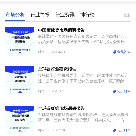
市场分析
行业简报
行业资讯
排行榜
更多
中国麻辣烫市场调研报告
麻辣烫作为国民特色大众餐饮品类，凭借高性价比、
品类灵活、适配多场景等优势，长期占据大众餐饮重
要席位。近年来国内餐饮行业加速规范化、连锁化转
时间：2026-08-03
食品饮料
型，叠加消费需求升级、线上流量变革、新零售业态
兴起，传统麻辣烫行业告别野蛮生长阶段，进入精细
化竞争周期。麻辣烫行业依托刚需属性、灵活的品类
全球镍行业研究报告
特点，在消费、创业、政策、技术多重驱动下，依旧
具备强劲的发展活力。
镍凭借出色的机械强度、延展性、耐腐蚀性与热稳定
性，是工业体系中不可或缺的合金原料，应用场景横
跨传统制造业、高端装备、新能源三大领域，综合使
时间：2026-07-31
化工材料
用价值难以被替代。依托理化优势，镍被全球主要经
济体纳入关键矿产储备清单，成为维系工业体系与能
源转型安全的重要物资。当前镍已从传统工业金属转
全球碳纤维市场调研报告
型为新能源核心战略矿产，全球产业形成“印尼掌控
资源与产能、中国主导消费与技术、工艺向低碳湿法
全球碳纤维市场告别低速增长阶段，进入爆发式增长
迭代、再生镍加速补位”的全新格局。
新时期，整体表现为“量价双升、结构分化”。一方面
市场整体需求量与市场价值同步走高，行业盈利空间
时间：2026-07-30
化工材料
持续扩张；另一方面产品、需求、应用场景呈现明显