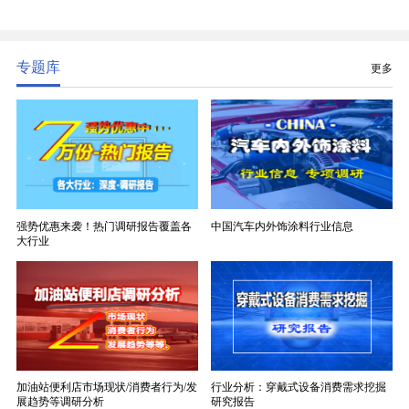
精度、低介电、高耐热、高绝缘、低膨胀等优异综合
性能，无法被普通玻纤织物替代，且产品技术层级划
分清晰，四大主流品类技术壁垒逐级递增。
专题库
更多
强势优惠来袭！热门调研报告覆盖各
中国汽车内外饰涂料行业信息
大行业
加油站便利店市场现状/消费者行为/发
行业分析：穿戴式设备消费需求挖掘
展趋势等调研分析
研究报告