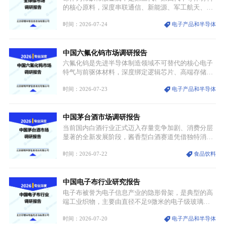
统服饰品牌、文旅企业等跨界入局，市场活力持续释
的核心原料，深度串联通信、新能源、军工航天、光
放。
伏等十余项战略产业，是现代高端制造业的隐形基石
时间：2026-07-24
电子产品和半导体
与大国科技博弈的关键战略资源。镓并非传统大宗金
属，但其衍生化合物是半导体技术迭代的核心载体，
凭借独特的物理与电学性能，构建起“军民融合、全
中国六氟化钨市场调研报告
领域渗透”的战略体系，成为全球科技产业运转的刚
需资源。
六氟化钨是先进半导体制造领域不可替代的核心电子
特气与前驱体材料，深度绑定逻辑芯片、高端存储芯
片等高端赛道。六氟化钨（WF₆）是半导体化学气相
时间：2026-07-23
电子产品和半导体
沉积（CVD）、原子层沉积（ALD）工艺专用前驱体
材料，也是高端电子特气的核心品类，常温下呈液
态，具备输送精准、计量稳定的特点，适配半导体精
中国茅台酒市场调研报告
密制造流程。
当前国内白酒行业正式迈入存量竞争加剧、消费分层
显著的全新发展阶段，酱香型白酒赛道凭借独特消费
认知与持续扩容的市场需求，成为行业核心增长赛
时间：2026-07-22
食品饮料
道。贵州茅台凭借独一无二的核心产区壁垒、刚性产
能稀缺性、百年积淀的顶级品牌影响力，构筑起牢不
可破的行业龙头地位，市场核心竞争力持续领跑全行
中国电子布行业研究报告
业。
电子布被誉为电子信息产业的隐形骨架，是典型的高
端工业织物，主要由直径不足9微米的电子级玻璃纤
维纱经精密织造加工制成，也是印制电路板（PCB）
时间：2026-07-20
电子产品和半导体
生产制造过程中不可或缺的核心基材。电子布具备高