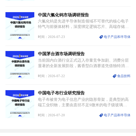
属，但其衍生化合物是半导体技术迭代的核心载体，
凭借独特的物理与电学性能，构建起“军民融合、全
中国六氟化钨市场调研报告
领域渗透”的战略体系，成为全球科技产业运转的刚
需资源。
六氟化钨是先进半导体制造领域不可替代的核心电子
特气与前驱体材料，深度绑定逻辑芯片、高端存储芯
片等高端赛道。六氟化钨（WF₆）是半导体化学气相
时间：2026-07-23
电子产品和半导体
沉积（CVD）、原子层沉积（ALD）工艺专用前驱体
材料，也是高端电子特气的核心品类，常温下呈液
态，具备输送精准、计量稳定的特点，适配半导体精
中国茅台酒市场调研报告
密制造流程。
当前国内白酒行业正式迈入存量竞争加剧、消费分层
显著的全新发展阶段，酱香型白酒赛道凭借独特消费
认知与持续扩容的市场需求，成为行业核心增长赛
时间：2026-07-22
食品饮料
道。贵州茅台凭借独一无二的核心产区壁垒、刚性产
能稀缺性、百年积淀的顶级品牌影响力，构筑起牢不
可破的行业龙头地位，市场核心竞争力持续领跑全行
中国电子布行业研究报告
业。
电子布被誉为电子信息产业的隐形骨架，是典型的高
端工业织物，主要由直径不足9微米的电子级玻璃纤
维纱经精密织造加工制成，也是印制电路板（PCB）
时间：2026-07-20
电子产品和半导体
生产制造过程中不可或缺的核心基材。电子布具备高
精度、低介电、高耐热、高绝缘、低膨胀等优异综合
性能，无法被普通玻纤织物替代，且产品技术层级划
分清晰，四大主流品类技术壁垒逐级递增。