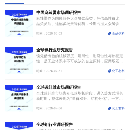
中国麻辣烫市场调研报告
麻辣烫作为国民特色大众餐饮品类，凭借高性价比、
品类灵活、适配多场景等优势，长期占据大众餐饮重
要席位。近年来国内餐饮行业加速规范化、连锁化转
时间：2026-08-03
食品饮料
型，叠加消费需求升级、线上流量变革、新零售业态
兴起，传统麻辣烫行业告别野蛮生长阶段，进入精细
化竞争周期。麻辣烫行业依托刚需属性、灵活的品类
全球镍行业研究报告
特点，在消费、创业、政策、技术多重驱动下，依旧
具备强劲的发展活力。
镍凭借出色的机械强度、延展性、耐腐蚀性与热稳定
性，是工业体系中不可或缺的合金原料，应用场景横
跨传统制造业、高端装备、新能源三大领域，综合使
时间：2026-07-31
化工材料
用价值难以被替代。依托理化优势，镍被全球主要经
济体纳入关键矿产储备清单，成为维系工业体系与能
源转型安全的重要物资。当前镍已从传统工业金属转
全球碳纤维市场调研报告
型为新能源核心战略矿产，全球产业形成“印尼掌控
资源与产能、中国主导消费与技术、工艺向低碳湿法
全球碳纤维市场告别低速增长阶段，进入爆发式增长
迭代、再生镍加速补位”的全新格局。
新时期，整体表现为“量价双升、结构分化”。一方面
市场整体需求量与市场价值同步走高，行业盈利空间
时间：2026-07-30
化工材料
持续扩张；另一方面产品、需求、应用场景呈现明显
分层，高端小丝束产品溢价能力突出，大丝束产品依
托性价比抢占工业主流市场，通用型产品支撑行业整
全球钼行业调研报告
体规模扩张，高附加值领域与规模化工业应用形成两
大独立增长体系。