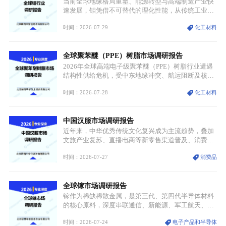
当前全球地缘格局重塑、能源转型与高端制造产业快
速发展，钼凭借不可替代的理化性能，从传统工业金
属转变为各国重点管控的战略矿产，行业整体进入供
时间：2026-07-29
化工材料
需格局重构、价值体系重估的新阶段。钼是典型难熔
金属，核心物理化学性能构筑了其不可替代性，也是
其广泛应用于高端领域的基础，多重特性叠加，让钼
全球聚苯醚（PPE）树脂市场调研报告
贯穿传统工业、高端制造、军工、新能源等多个核心
产业，成为现代工业体系中不可或缺的基础材料。
2026年全球高端电子级聚苯醚（PPE）树脂行业遭遇
结构性供给危机，受中东地缘冲突、航运阻断及核心
生产设施损毁多重因素影响，全球最大产能基地全面
时间：2026-07-28
化工材料
停产，行业长期维持寡头垄断的供应链格局彻底瓦
解。本次危机直接造成全球七成高端PPE树脂断供，
产品价格半年内暴涨超400%，上下游产业链出现“有
中国汉服市场调研报告
价无市”的供给真空，并沿高频覆铜板、PCB电路板向
AI服务器、5G基站等高端电子终端持续传导，全产业
近年来，中华优秀传统文化复兴成为主流趋势，叠加
链生产、成本、交付均承受巨大压力。
文旅产业复苏、直播电商等新零售渠道普及、消费群
体审美迭代多重因素，汉服行业迎来发展黄金期。汉
时间：2026-07-27
消费品
服不再局限于传统节日、古风活动等小众场景，逐步
融入旅游、日常穿搭、礼仪培训、婚庆等多元消费场
景，成为承载国风文化、拉动实体消费与文旅融合的
全球镓市场调研报告
重要载体。同时，行业标准落地、生产技术升级、原
创设计能力提升，进一步夯实产业发展根基，吸引传
镓作为稀缺稀散金属，是第三代、第四代半导体材料
统服饰品牌、文旅企业等跨界入局，市场活力持续释
的核心原料，深度串联通信、新能源、军工航天、光
放。
伏等十余项战略产业，是现代高端制造业的隐形基石
时间：2026-07-24
电子产品和半导体
与大国科技博弈的关键战略资源。镓并非传统大宗金