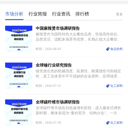
市场分析
行业简报
行业资讯
排行榜
更多
中国麻辣烫市场调研报告
麻辣烫作为国民特色大众餐饮品类，凭借高性价比、
品类灵活、适配多场景等优势，长期占据大众餐饮重
要席位。近年来国内餐饮行业加速规范化、连锁化转
时间：2026-08-03
食品饮料
型，叠加消费需求升级、线上流量变革、新零售业态
兴起，传统麻辣烫行业告别野蛮生长阶段，进入精细
化竞争周期。麻辣烫行业依托刚需属性、灵活的品类
全球镍行业研究报告
特点，在消费、创业、政策、技术多重驱动下，依旧
具备强劲的发展活力。
镍凭借出色的机械强度、延展性、耐腐蚀性与热稳定
性，是工业体系中不可或缺的合金原料，应用场景横
跨传统制造业、高端装备、新能源三大领域，综合使
时间：2026-07-31
化工材料
用价值难以被替代。依托理化优势，镍被全球主要经
济体纳入关键矿产储备清单，成为维系工业体系与能
源转型安全的重要物资。当前镍已从传统工业金属转
全球碳纤维市场调研报告
型为新能源核心战略矿产，全球产业形成“印尼掌控
资源与产能、中国主导消费与技术、工艺向低碳湿法
全球碳纤维市场告别低速增长阶段，进入爆发式增长
迭代、再生镍加速补位”的全新格局。
新时期，整体表现为“量价双升、结构分化”。一方面
市场整体需求量与市场价值同步走高，行业盈利空间
时间：2026-07-30
化工材料
持续扩张；另一方面产品、需求、应用场景呈现明显