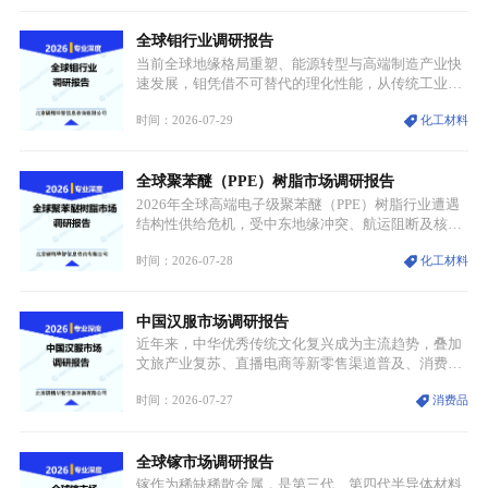
分层，高端小丝束产品溢价能力突出，大丝束产品依
托性价比抢占工业主流市场，通用型产品支撑行业整
全球钼行业调研报告
体规模扩张，高附加值领域与规模化工业应用形成两
大独立增长体系。
当前全球地缘格局重塑、能源转型与高端制造产业快
速发展，钼凭借不可替代的理化性能，从传统工业金
属转变为各国重点管控的战略矿产，行业整体进入供
时间：2026-07-29
化工材料
需格局重构、价值体系重估的新阶段。钼是典型难熔
金属，核心物理化学性能构筑了其不可替代性，也是
其广泛应用于高端领域的基础，多重特性叠加，让钼
全球聚苯醚（PPE）树脂市场调研报告
贯穿传统工业、高端制造、军工、新能源等多个核心
产业，成为现代工业体系中不可或缺的基础材料。
2026年全球高端电子级聚苯醚（PPE）树脂行业遭遇
结构性供给危机，受中东地缘冲突、航运阻断及核心
生产设施损毁多重因素影响，全球最大产能基地全面
时间：2026-07-28
化工材料
停产，行业长期维持寡头垄断的供应链格局彻底瓦
解。本次危机直接造成全球七成高端PPE树脂断供，
产品价格半年内暴涨超400%，上下游产业链出现“有
中国汉服市场调研报告
价无市”的供给真空，并沿高频覆铜板、PCB电路板向
AI服务器、5G基站等高端电子终端持续传导，全产业
近年来，中华优秀传统文化复兴成为主流趋势，叠加
链生产、成本、交付均承受巨大压力。
文旅产业复苏、直播电商等新零售渠道普及、消费群
体审美迭代多重因素，汉服行业迎来发展黄金期。汉
时间：2026-07-27
消费品
服不再局限于传统节日、古风活动等小众场景，逐步
融入旅游、日常穿搭、礼仪培训、婚庆等多元消费场
景，成为承载国风文化、拉动实体消费与文旅融合的
全球镓市场调研报告
重要载体。同时，行业标准落地、生产技术升级、原
创设计能力提升，进一步夯实产业发展根基，吸引传
镓作为稀缺稀散金属，是第三代、第四代半导体材料