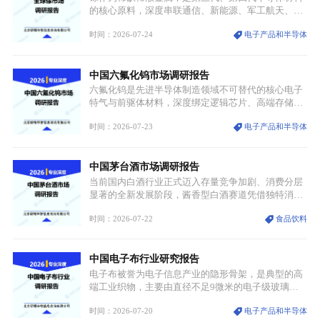
统服饰品牌、文旅企业等跨界入局，市场活力持续释
的核心原料，深度串联通信、新能源、军工航天、光
放。
伏等十余项战略产业，是现代高端制造业的隐形基石
时间：2026-07-24
电子产品和半导体
与大国科技博弈的关键战略资源。镓并非传统大宗金
属，但其衍生化合物是半导体技术迭代的核心载体，
凭借独特的物理与电学性能，构建起“军民融合、全
中国六氟化钨市场调研报告
领域渗透”的战略体系，成为全球科技产业运转的刚
需资源。
六氟化钨是先进半导体制造领域不可替代的核心电子
特气与前驱体材料，深度绑定逻辑芯片、高端存储芯
片等高端赛道。六氟化钨（WF₆）是半导体化学气相
时间：2026-07-23
电子产品和半导体
沉积（CVD）、原子层沉积（ALD）工艺专用前驱体
材料，也是高端电子特气的核心品类，常温下呈液
态，具备输送精准、计量稳定的特点，适配半导体精
中国茅台酒市场调研报告
密制造流程。
当前国内白酒行业正式迈入存量竞争加剧、消费分层
显著的全新发展阶段，酱香型白酒赛道凭借独特消费
认知与持续扩容的市场需求，成为行业核心增长赛
时间：2026-07-22
食品饮料
道。贵州茅台凭借独一无二的核心产区壁垒、刚性产
能稀缺性、百年积淀的顶级品牌影响力，构筑起牢不
可破的行业龙头地位，市场核心竞争力持续领跑全行
中国电子布行业研究报告
业。
电子布被誉为电子信息产业的隐形骨架，是典型的高
端工业织物，主要由直径不足9微米的电子级玻璃纤
维纱经精密织造加工制成，也是印制电路板（PCB）
时间：2026-07-20
电子产品和半导体
生产制造过程中不可或缺的核心基材。电子布具备高