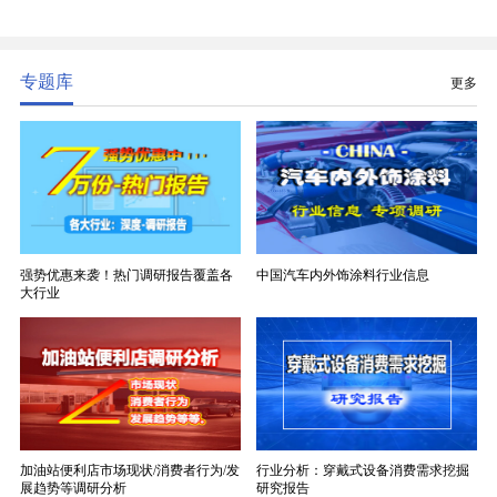
精度、低介电、高耐热、高绝缘、低膨胀等优异综合
性能，无法被普通玻纤织物替代，且产品技术层级划
分清晰，四大主流品类技术壁垒逐级递增。
专题库
更多
强势优惠来袭！热门调研报告覆盖各
中国汽车内外饰涂料行业信息
大行业
加油站便利店市场现状/消费者行为/发
行业分析：穿戴式设备消费需求挖掘
展趋势等调研分析
研究报告