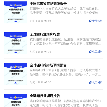
中国麻辣烫市场调研报告
麻辣烫作为国民特色大众餐饮品类，凭借高性价比、
品类灵活、适配多场景等优势，长期占据大众餐饮重
要席位。近年来国内餐饮行业加速规范化、连锁化转
时间：2026-08-03
食品饮料
型，叠加消费需求升级、线上流量变革、新零售业态
兴起，传统麻辣烫行业告别野蛮生长阶段，进入精细
化竞争周期。麻辣烫行业依托刚需属性、灵活的品类
全球镍行业研究报告
特点，在消费、创业、政策、技术多重驱动下，依旧
具备强劲的发展活力。
镍凭借出色的机械强度、延展性、耐腐蚀性与热稳定
性，是工业体系中不可或缺的合金原料，应用场景横
跨传统制造业、高端装备、新能源三大领域，综合使
时间：2026-07-31
化工材料
用价值难以被替代。依托理化优势，镍被全球主要经
济体纳入关键矿产储备清单，成为维系工业体系与能
源转型安全的重要物资。当前镍已从传统工业金属转
全球碳纤维市场调研报告
型为新能源核心战略矿产，全球产业形成“印尼掌控
资源与产能、中国主导消费与技术、工艺向低碳湿法
全球碳纤维市场告别低速增长阶段，进入爆发式增长
迭代、再生镍加速补位”的全新格局。
新时期，整体表现为“量价双升、结构分化”。一方面
市场整体需求量与市场价值同步走高，行业盈利空间
时间：2026-07-30
化工材料
持续扩张；另一方面产品、需求、应用场景呈现明显
分层，高端小丝束产品溢价能力突出，大丝束产品依
托性价比抢占工业主流市场，通用型产品支撑行业整
全球钼行业调研报告
体规模扩张，高附加值领域与规模化工业应用形成两
大独立增长体系。
当前全球地缘格局重塑、能源转型与高端制造产业快
速发展，钼凭借不可替代的理化性能，从传统工业金