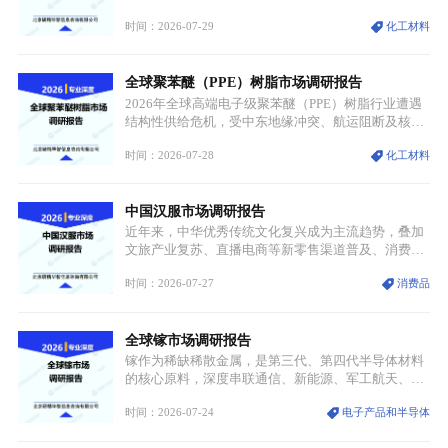
属转变为各国重点管控的战略矿产，行业整体进入供
时间：2026-07-29
化工材料
需格局重构、价值体系重估的新阶段。钼是典型难熔
金属，核心物理化学性能构筑了其不可替代性，也是
其广泛应用于高端领域的基础，多重特性叠加，让钼
全球聚苯醚（PPE）树脂市场调研报告
贯穿传统工业、高端制造、军工、新能源等多个核心
产业，成为现代工业体系中不可或缺的基础材料。
2026年全球高端电子级聚苯醚（PPE）树脂行业遭遇
结构性供给危机，受中东地缘冲突、航运阻断及核心
生产设施损毁多重因素影响，全球最大产能基地全面
时间：2026-07-28
化工材料
停产，行业长期维持寡头垄断的供应链格局彻底瓦
解。本次危机直接造成全球七成高端PPE树脂断供，
产品价格半年内暴涨超400%，上下游产业链出现“有
中国汉服市场调研报告
价无市”的供给真空，并沿高频覆铜板、PCB电路板向
AI服务器、5G基站等高端电子终端持续传导，全产业
近年来，中华优秀传统文化复兴成为主流趋势，叠加
链生产、成本、交付均承受巨大压力。
文旅产业复苏、直播电商等新零售渠道普及、消费群
体审美迭代多重因素，汉服行业迎来发展黄金期。汉
时间：2026-07-27
消费品
服不再局限于传统节日、古风活动等小众场景，逐步
融入旅游、日常穿搭、礼仪培训、婚庆等多元消费场
景，成为承载国风文化、拉动实体消费与文旅融合的
全球镓市场调研报告
重要载体。同时，行业标准落地、生产技术升级、原
创设计能力提升，进一步夯实产业发展根基，吸引传
镓作为稀缺稀散金属，是第三代、第四代半导体材料
统服饰品牌、文旅企业等跨界入局，市场活力持续释
的核心原料，深度串联通信、新能源、军工航天、光
放。
伏等十余项战略产业，是现代高端制造业的隐形基石
时间：2026-07-24
电子产品和半导体
与大国科技博弈的关键战略资源。镓并非传统大宗金
属，但其衍生化合物是半导体技术迭代的核心载体，