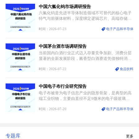
凭借独特的物理与电学性能，构建起“军民融合、全
中国六氟化钨市场调研报告
领域渗透”的战略体系，成为全球科技产业运转的刚
需资源。
六氟化钨是先进半导体制造领域不可替代的核心电子
特气与前驱体材料，深度绑定逻辑芯片、高端存储芯
片等高端赛道。六氟化钨（WF₆）是半导体化学气相
时间：2026-07-23
电子产品和半导体
沉积（CVD）、原子层沉积（ALD）工艺专用前驱体
材料，也是高端电子特气的核心品类，常温下呈液
态，具备输送精准、计量稳定的特点，适配半导体精
中国茅台酒市场调研报告
密制造流程。
当前国内白酒行业正式迈入存量竞争加剧、消费分层
显著的全新发展阶段，酱香型白酒赛道凭借独特消费
认知与持续扩容的市场需求，成为行业核心增长赛
时间：2026-07-22
食品饮料
道。贵州茅台凭借独一无二的核心产区壁垒、刚性产
能稀缺性、百年积淀的顶级品牌影响力，构筑起牢不
可破的行业龙头地位，市场核心竞争力持续领跑全行
中国电子布行业研究报告
业。
电子布被誉为电子信息产业的隐形骨架，是典型的高
端工业织物，主要由直径不足9微米的电子级玻璃纤
维纱经精密织造加工制成，也是印制电路板（PCB）
时间：2026-07-20
电子产品和半导体
生产制造过程中不可或缺的核心基材。电子布具备高
精度、低介电、高耐热、高绝缘、低膨胀等优异综合
性能，无法被普通玻纤织物替代，且产品技术层级划
分清晰，四大主流品类技术壁垒逐级递增。
专题库
更多