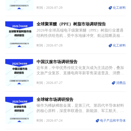
属转变为各国重点管控的战略矿产，行业整体进入供
时间：2026-07-29
化工材料
需格局重构、价值体系重估的新阶段。钼是典型难熔
金属，核心物理化学性能构筑了其不可替代性，也是
其广泛应用于高端领域的基础，多重特性叠加，让钼
全球聚苯醚（PPE）树脂市场调研报告
贯穿传统工业、高端制造、军工、新能源等多个核心
产业，成为现代工业体系中不可或缺的基础材料。
2026年全球高端电子级聚苯醚（PPE）树脂行业遭遇
结构性供给危机，受中东地缘冲突、航运阻断及核心
生产设施损毁多重因素影响，全球最大产能基地全面
时间：2026-07-28
化工材料
停产，行业长期维持寡头垄断的供应链格局彻底瓦
解。本次危机直接造成全球七成高端PPE树脂断供，
产品价格半年内暴涨超400%，上下游产业链出现“有
中国汉服市场调研报告
价无市”的供给真空，并沿高频覆铜板、PCB电路板向
AI服务器、5G基站等高端电子终端持续传导，全产业
近年来，中华优秀传统文化复兴成为主流趋势，叠加
链生产、成本、交付均承受巨大压力。
文旅产业复苏、直播电商等新零售渠道普及、消费群
体审美迭代多重因素，汉服行业迎来发展黄金期。汉
时间：2026-07-27
消费品
服不再局限于传统节日、古风活动等小众场景，逐步
融入旅游、日常穿搭、礼仪培训、婚庆等多元消费场
景，成为承载国风文化、拉动实体消费与文旅融合的
全球镓市场调研报告
重要载体。同时，行业标准落地、生产技术升级、原
创设计能力提升，进一步夯实产业发展根基，吸引传
镓作为稀缺稀散金属，是第三代、第四代半导体材料
统服饰品牌、文旅企业等跨界入局，市场活力持续释
的核心原料，深度串联通信、新能源、军工航天、光
放。
伏等十余项战略产业，是现代高端制造业的隐形基石
时间：2026-07-24
电子产品和半导体
与大国科技博弈的关键战略资源。镓并非传统大宗金
属，但其衍生化合物是半导体技术迭代的核心载体，