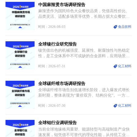
中国麻辣烫市场调研报告
麻辣烫作为国民特色大众餐饮品类，凭借高性价比、
品类灵活、适配多场景等优势，长期占据大众餐饮重
要席位。近年来国内餐饮行业加速规范化、连锁化转
时间：2026-08-03
食品饮料
型，叠加消费需求升级、线上流量变革、新零售业态
兴起，传统麻辣烫行业告别野蛮生长阶段，进入精细
化竞争周期。麻辣烫行业依托刚需属性、灵活的品类
全球镍行业研究报告
特点，在消费、创业、政策、技术多重驱动下，依旧
具备强劲的发展活力。
镍凭借出色的机械强度、延展性、耐腐蚀性与热稳定
性，是工业体系中不可或缺的合金原料，应用场景横
跨传统制造业、高端装备、新能源三大领域，综合使
时间：2026-07-31
化工材料
用价值难以被替代。依托理化优势，镍被全球主要经
济体纳入关键矿产储备清单，成为维系工业体系与能
源转型安全的重要物资。当前镍已从传统工业金属转
全球碳纤维市场调研报告
型为新能源核心战略矿产，全球产业形成“印尼掌控
资源与产能、中国主导消费与技术、工艺向低碳湿法
全球碳纤维市场告别低速增长阶段，进入爆发式增长
迭代、再生镍加速补位”的全新格局。
新时期，整体表现为“量价双升、结构分化”。一方面
市场整体需求量与市场价值同步走高，行业盈利空间
时间：2026-07-30
化工材料
持续扩张；另一方面产品、需求、应用场景呈现明显
分层，高端小丝束产品溢价能力突出，大丝束产品依
托性价比抢占工业主流市场，通用型产品支撑行业整
全球钼行业调研报告
体规模扩张，高附加值领域与规模化工业应用形成两
大独立增长体系。
当前全球地缘格局重塑、能源转型与高端制造产业快
速发展，钼凭借不可替代的理化性能，从传统工业金