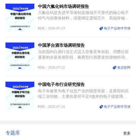
凭借独特的物理与电学性能，构建起“军民融合、全
中国六氟化钨市场调研报告
领域渗透”的战略体系，成为全球科技产业运转的刚
需资源。
六氟化钨是先进半导体制造领域不可替代的核心电子
特气与前驱体材料，深度绑定逻辑芯片、高端存储芯
片等高端赛道。六氟化钨（WF₆）是半导体化学气相
时间：2026-07-23
电子产品和半导体
沉积（CVD）、原子层沉积（ALD）工艺专用前驱体
材料，也是高端电子特气的核心品类，常温下呈液
态，具备输送精准、计量稳定的特点，适配半导体精
中国茅台酒市场调研报告
密制造流程。
当前国内白酒行业正式迈入存量竞争加剧、消费分层
显著的全新发展阶段，酱香型白酒赛道凭借独特消费
认知与持续扩容的市场需求，成为行业核心增长赛
时间：2026-07-22
食品饮料
道。贵州茅台凭借独一无二的核心产区壁垒、刚性产
能稀缺性、百年积淀的顶级品牌影响力，构筑起牢不
可破的行业龙头地位，市场核心竞争力持续领跑全行
中国电子布行业研究报告
业。
电子布被誉为电子信息产业的隐形骨架，是典型的高
端工业织物，主要由直径不足9微米的电子级玻璃纤
维纱经精密织造加工制成，也是印制电路板（PCB）
时间：2026-07-20
电子产品和半导体
生产制造过程中不可或缺的核心基材。电子布具备高
精度、低介电、高耐热、高绝缘、低膨胀等优异综合
性能，无法被普通玻纤织物替代，且产品技术层级划
分清晰，四大主流品类技术壁垒逐级递增。
专题库
更多