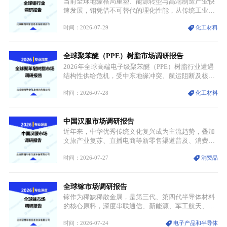
当前全球地缘格局重塑、能源转型与高端制造产业快
速发展，钼凭借不可替代的理化性能，从传统工业金
属转变为各国重点管控的战略矿产，行业整体进入供
时间：2026-07-29
化工材料
需格局重构、价值体系重估的新阶段。钼是典型难熔
金属，核心物理化学性能构筑了其不可替代性，也是
其广泛应用于高端领域的基础，多重特性叠加，让钼
全球聚苯醚（PPE）树脂市场调研报告
贯穿传统工业、高端制造、军工、新能源等多个核心
产业，成为现代工业体系中不可或缺的基础材料。
2026年全球高端电子级聚苯醚（PPE）树脂行业遭遇
结构性供给危机，受中东地缘冲突、航运阻断及核心
生产设施损毁多重因素影响，全球最大产能基地全面
时间：2026-07-28
化工材料
停产，行业长期维持寡头垄断的供应链格局彻底瓦
解。本次危机直接造成全球七成高端PPE树脂断供，
产品价格半年内暴涨超400%，上下游产业链出现“有
中国汉服市场调研报告
价无市”的供给真空，并沿高频覆铜板、PCB电路板向
AI服务器、5G基站等高端电子终端持续传导，全产业
近年来，中华优秀传统文化复兴成为主流趋势，叠加
链生产、成本、交付均承受巨大压力。
文旅产业复苏、直播电商等新零售渠道普及、消费群
体审美迭代多重因素，汉服行业迎来发展黄金期。汉
时间：2026-07-27
消费品
服不再局限于传统节日、古风活动等小众场景，逐步
融入旅游、日常穿搭、礼仪培训、婚庆等多元消费场
景，成为承载国风文化、拉动实体消费与文旅融合的
全球镓市场调研报告
重要载体。同时，行业标准落地、生产技术升级、原
创设计能力提升，进一步夯实产业发展根基，吸引传
镓作为稀缺稀散金属，是第三代、第四代半导体材料
统服饰品牌、文旅企业等跨界入局，市场活力持续释
的核心原料，深度串联通信、新能源、军工航天、光
放。
伏等十余项战略产业，是现代高端制造业的隐形基石
时间：2026-07-24
电子产品和半导体
与大国科技博弈的关键战略资源。镓并非传统大宗金