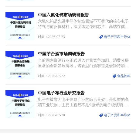
属，但其衍生化合物是半导体技术迭代的核心载体，
凭借独特的物理与电学性能，构建起“军民融合、全
中国六氟化钨市场调研报告
领域渗透”的战略体系，成为全球科技产业运转的刚
需资源。
六氟化钨是先进半导体制造领域不可替代的核心电子
特气与前驱体材料，深度绑定逻辑芯片、高端存储芯
片等高端赛道。六氟化钨（WF₆）是半导体化学气相
时间：2026-07-23
电子产品和半导体
沉积（CVD）、原子层沉积（ALD）工艺专用前驱体
材料，也是高端电子特气的核心品类，常温下呈液
态，具备输送精准、计量稳定的特点，适配半导体精
中国茅台酒市场调研报告
密制造流程。
当前国内白酒行业正式迈入存量竞争加剧、消费分层
显著的全新发展阶段，酱香型白酒赛道凭借独特消费
认知与持续扩容的市场需求，成为行业核心增长赛
时间：2026-07-22
食品饮料
道。贵州茅台凭借独一无二的核心产区壁垒、刚性产
能稀缺性、百年积淀的顶级品牌影响力，构筑起牢不
可破的行业龙头地位，市场核心竞争力持续领跑全行
中国电子布行业研究报告
业。
电子布被誉为电子信息产业的隐形骨架，是典型的高
端工业织物，主要由直径不足9微米的电子级玻璃纤
维纱经精密织造加工制成，也是印制电路板（PCB）
时间：2026-07-20
电子产品和半导体
生产制造过程中不可或缺的核心基材。电子布具备高
精度、低介电、高耐热、高绝缘、低膨胀等优异综合
性能，无法被普通玻纤织物替代，且产品技术层级划
分清晰，四大主流品类技术壁垒逐级递增。