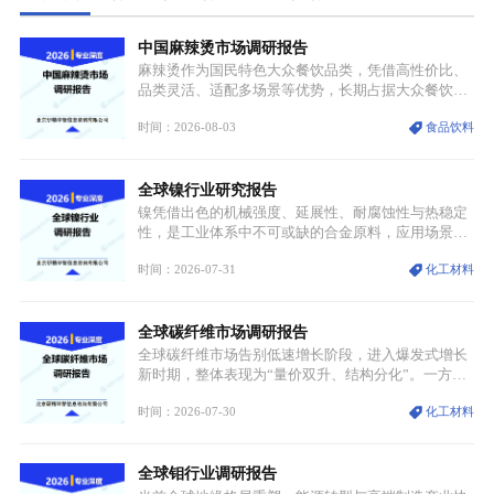
中国麻辣烫市场调研报告
麻辣烫作为国民特色大众餐饮品类，凭借高性价比、
品类灵活、适配多场景等优势，长期占据大众餐饮重
要席位。近年来国内餐饮行业加速规范化、连锁化转
时间：2026-08-03
食品饮料
型，叠加消费需求升级、线上流量变革、新零售业态
兴起，传统麻辣烫行业告别野蛮生长阶段，进入精细
化竞争周期。麻辣烫行业依托刚需属性、灵活的品类
全球镍行业研究报告
特点，在消费、创业、政策、技术多重驱动下，依旧
具备强劲的发展活力。
镍凭借出色的机械强度、延展性、耐腐蚀性与热稳定
性，是工业体系中不可或缺的合金原料，应用场景横
跨传统制造业、高端装备、新能源三大领域，综合使
时间：2026-07-31
化工材料
用价值难以被替代。依托理化优势，镍被全球主要经
济体纳入关键矿产储备清单，成为维系工业体系与能
源转型安全的重要物资。当前镍已从传统工业金属转
全球碳纤维市场调研报告
型为新能源核心战略矿产，全球产业形成“印尼掌控
资源与产能、中国主导消费与技术、工艺向低碳湿法
全球碳纤维市场告别低速增长阶段，进入爆发式增长
迭代、再生镍加速补位”的全新格局。
新时期，整体表现为“量价双升、结构分化”。一方面
市场整体需求量与市场价值同步走高，行业盈利空间
时间：2026-07-30
化工材料
持续扩张；另一方面产品、需求、应用场景呈现明显
分层，高端小丝束产品溢价能力突出，大丝束产品依
托性价比抢占工业主流市场，通用型产品支撑行业整
全球钼行业调研报告
体规模扩张，高附加值领域与规模化工业应用形成两
大独立增长体系。