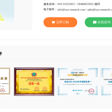
行 业：
化工材
页 数：
77页
服务方式：
电子版
交付方式：
Emai
服务咨询：
010-53
电子邮件：
info@xy
立即订
合作伙伴