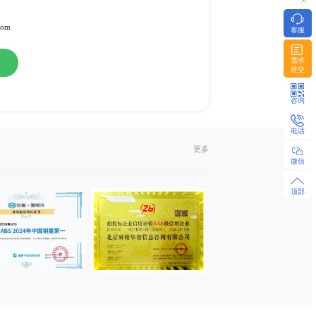
料
或纸介版
l发送或EMS快递
322951 / 18480655925 微同
z-research.com / sales@xyz-research.com
购
在线咨询