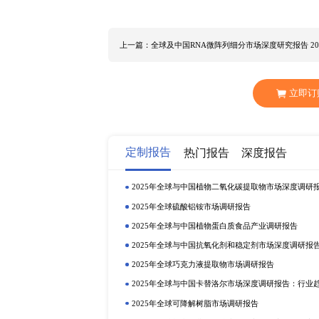
中表明经济增速预期目标设定在5.5
发展质量，科技创新、经济社会数字
要经济体将会出台更多利好政策，带
网布细分市场深度研究报告 202
布行业市场总体规模及主要国家市
分析玻璃纤维网布行业竞争格局，
内人士或专家定性访谈等方式，力求结论、
ShandongXingyingInternationalTrad
 本
调研报告
重点关注的几个地区市场：
8mm×8mm 10mm×10mm 12
网布细分市场，如有定制需求，欢
上一篇：全球及中国RNA微阵列细分市场