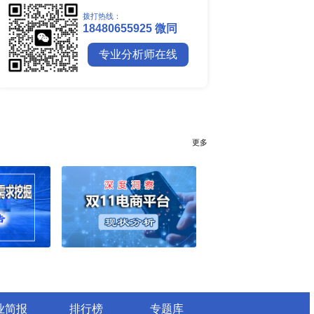
全球镍行业研究报告
全球碳纤维市场调研报告
全球钼行业调研报告
全球聚苯醚（PPE）树脂市场调
行业简报
行业资讯
电网数字化转型背景下智能电
细分市场全景剖析
全球有机硅供需格局、价格走
深度分析
谁主宰AI算力市场？全球NP
与赛道竞争真相
药用玻璃凭什么成为医药包装
料？
全球最大生产国优势凸显，醋
口增量市场在哪？
全球甲酸行业全产业链研究：