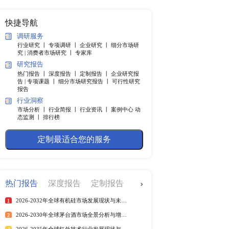
纲
快捷导航
调研服务
行业研究 丨
专项调研 丨
企业
长前景有所改善，出现了V型
究 |
消费者市场研究 丨
专家
，远未实现真正复苏。 
研究报告
缺、原材料价格上涨都将会
热门报告 丨
深度报告 丨
定制
济增速为4%左右。在中国
告 |
专项课题 丨
细分市场研究
报告
，2022年政府工作报告