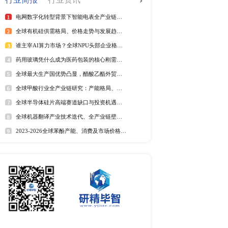
全球电信管行业排行榜
2025年全球短纤涤纶线企业排
紫外光引发剂品牌排名
全球野薄荷油行业排行榜
全球及中国电器涂料市场Top
全球及中国椰子酸市场Top5
2025年全球遮光胶带企业排名
全球藻酸盐行业排行榜
全球及中国有机无乳酸奶市场T
排名
市场分析
中国麻辣烫市场调研报告