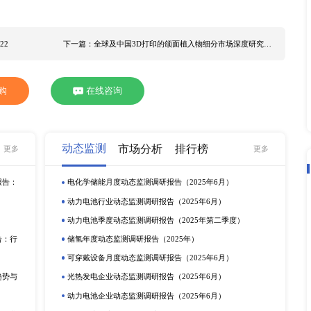
%左右。 据研究中国确立5.5%左右增速，不仅着眼于经济增长
化、绿色发展等将是中国经济发展长期坚持的目标。预计202
动玻璃纤维网布行业的发展。 北京研精毕智信息咨询限公司发
2》，旨在通过系统性研究，梳理国内外玻璃纤维网布行业发展现
场占比，解析玻璃纤维网布行业各细分赛道发展潜力，研判玻璃
从而协助解决玻璃纤维网布行业各利益相关者的痛点。本行业研
数据的客观与完整。 全球玻璃纤维网布主要生产商： ADFORS V
ing Dr.GüntherKastGmbH&Co. TianruiBoxian NingboCixiGlass N
 中国 日本 韩国 东南亚 印度 美国 欧洲 玻璃纤维网布产品细
mm×12mm 玻璃纤维网布的细分应用领域如下： 建筑 基础设施 其
迎来电咨询。
深度研究报告 2022