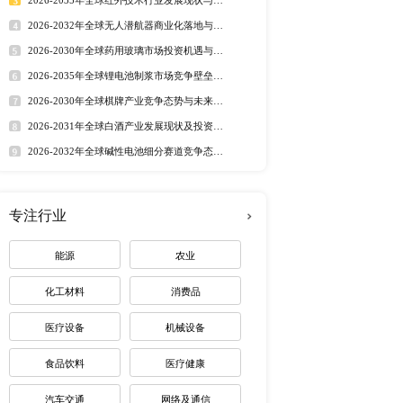
行业洞察
的速度，同时也锚定经济
市场分析 丨
行业简报 丨
行业
2年美国、欧洲、中国等主
态监测 丨
排行榜
布《全球及中国玻璃纤维
状与趋势，估算玻璃纤维网
定制最适合您
纤维网布下游市场需求，
究报告结合桌面研究、业
ITCAS Sika 
anjingHBLNewMaterial 
热门报告
深度报告
分为以下几类： 
2026-2032年全球有机硅市
他 本报告详细分析了玻璃纤维
趋势调研报告
2026-2030年全球茅台酒市
路径研究报告
2026-2035年全球红外技术
资价值分析研究报告
2026-2032年全球无人潜航
业机遇报告
2026-2030年全球药用玻璃
下一篇：全球及中国3D打印的颌面植入物细分市场深度研究报告 2022
业价值研究报告
2026-2035年全球锂电池制