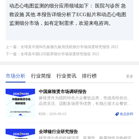
动态心电图监测的细分应用领域如下： 医院与诊所 急
救设施 其他 本报告详细分析了ECG贴片和动态心电图
监测细分市场，如有定制需求，欢迎来电咨询。
上一篇：全球及中国96孔板微孔板清洗机细分市场深度研究报告 2022
下一篇：全球及中国LED面罩细分市场深度研究报告 2022
市场分析
行业简报
行业资讯
排行榜
更多
中国麻辣烫市场调研报告
麻辣烫作为国民特色大众餐饮品类，凭借高性价比、
品类灵活、适配多场景等优势，长期占据大众餐饮重
要席位。近年来国内餐饮行业加速规范化、连锁化转
时间：2026-08-03
食品饮料
型，叠加消费需求升级、线上流量变革、新零售业态
兴起，传统麻辣烫行业告别野蛮生长阶段，进入精细
化竞争周期。麻辣烫行业依托刚需属性、灵活的品类
全球镍行业研究报告
特点，在消费、创业、政策、技术多重驱动下，依旧
具备强劲的发展活力。
镍凭借出色的机械强度、延展性、耐腐蚀性与热稳定