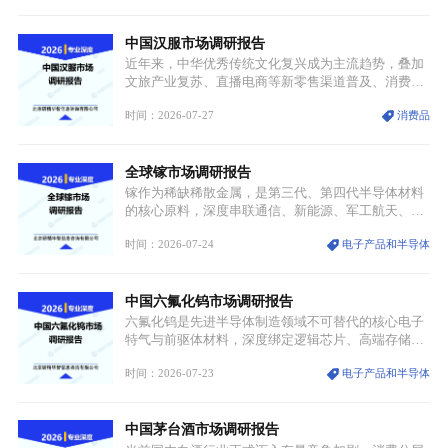
解。本次危机直接造成全球七成高端PPE树脂断供，
产品价格半年内暴涨超400%，上下游产业链出现“有
中国汉服市场调研报告
价无市”的供给真空，并沿高频覆铜板、PCB电路板向
AI服务器、5G基站等高端电子终端持续传导，全产业
近年来，中华优秀传统文化复兴成为主流趋势，叠加
链生产、成本、交付均承受巨大压力。
文旅产业复苏、直播电商等新零售渠道普及、消费群
体审美迭代多重因素，汉服行业迎来发展黄金期。汉
时间：2026-07-27
消费品
服不再局限于传统节日、古风活动等小众场景，逐步
融入旅游、日常穿搭、礼仪培训、婚庆等多元消费场
景，成为承载国风文化、拉动实体消费与文旅融合的
全球镓市场调研报告
重要载体。同时，行业标准落地、生产技术升级、原
创设计能力提升，进一步夯实产业发展根基，吸引传
镓作为稀缺稀散金属，是第三代、第四代半导体材料
统服饰品牌、文旅企业等跨界入局，市场活力持续释
的核心原料，深度串联通信、新能源、军工航天、光
放。
伏等十余项战略产业，是现代高端制造业的隐形基石
时间：2026-07-24
电子产品和半导体
与大国科技博弈的关键战略资源。镓并非传统大宗金
属，但其衍生化合物是半导体技术迭代的核心载体，
凭借独特的物理与电学性能，构建起“军民融合、全
中国六氟化钨市场调研报告
领域渗透”的战略体系，成为全球科技产业运转的刚
需资源。
六氟化钨是先进半导体制造领域不可替代的核心电子
特气与前驱体材料，深度绑定逻辑芯片、高端存储芯
片等高端赛道。六氟化钨（WF₆）是半导体化学气相
时间：2026-07-23
电子产品和半导体
沉积（CVD）、原子层沉积（ALD）工艺专用前驱体
材料，也是高端电子特气的核心品类，常温下呈液
态，具备输送精准、计量稳定的特点，适配半导体精
中国茅台酒市场调研报告
密制造流程。