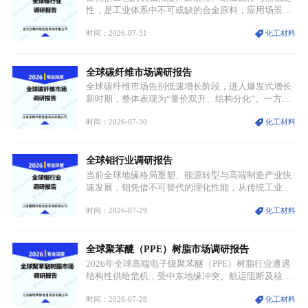
性，是工业体系中不可或缺的合金原料，应用场景横
跨传统制造业、高端装备、新能源三大领域，综合使
时间：2026-07-31
化工材料
用价值难以被替代。依托理化优势，镍被全球主要经
济体纳入关键矿产储备清单，成为维系工业体系与能
源转型安全的重要物资。当前镍已从传统工业金属转
全球碳纤维市场调研报告
型为新能源核心战略矿产，全球产业形成“印尼掌控
资源与产能、中国主导消费与技术、工艺向低碳湿法
全球碳纤维市场告别低速增长阶段，进入爆发式增长
迭代、再生镍加速补位”的全新格局。
新时期，整体表现为“量价双升、结构分化”。一方面
市场整体需求量与市场价值同步走高，行业盈利空间
时间：2026-07-30
化工材料
持续扩张；另一方面产品、需求、应用场景呈现明显
分层，高端小丝束产品溢价能力突出，大丝束产品依
托性价比抢占工业主流市场，通用型产品支撑行业整
全球钼行业调研报告
体规模扩张，高附加值领域与规模化工业应用形成两
大独立增长体系。
当前全球地缘格局重塑、能源转型与高端制造产业快
速发展，钼凭借不可替代的理化性能，从传统工业金
属转变为各国重点管控的战略矿产，行业整体进入供
时间：2026-07-29
化工材料
需格局重构、价值体系重估的新阶段。钼是典型难熔
金属，核心物理化学性能构筑了其不可替代性，也是
其广泛应用于高端领域的基础，多重特性叠加，让钼
全球聚苯醚（PPE）树脂市场调研报告
贯穿传统工业、高端制造、军工、新能源等多个核心
产业，成为现代工业体系中不可或缺的基础材料。
2026年全球高端电子级聚苯醚（PPE）树脂行业遭遇
结构性供给危机，受中东地缘冲突、航运阻断及核心
生产设施损毁多重因素影响，全球最大产能基地全面
时间：2026-07-28
化工材料
停产，行业长期维持寡头垄断的供应链格局彻底瓦