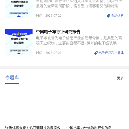
当前国内白酒行业正式迈入存量竞争加剧、消费分层
显著的全新发展阶段，酱香型白酒赛道凭借独特消费
认知与持续扩容的市场需求，成为行业核心增长赛
时间：2026-07-22
食品饮料
道。贵州茅台凭借独一无二的核心产区壁垒、刚性产
能稀缺性、百年积淀的顶级品牌影响力，构筑起牢不
可破的行业龙头地位，市场核心竞争力持续领跑全行
中国电子布行业研究报告
业。
电子布被誉为电子信息产业的隐形骨架，是典型的高
端工业织物，主要由直径不足9微米的电子级玻璃纤
维纱经精密织造加工制成，也是印制电路板（PCB）
时间：2026-07-20
电子产品和半导体
生产制造过程中不可或缺的核心基材。电子布具备高
精度、低介电、高耐热、高绝缘、低膨胀等优异综合
性能，无法被普通玻纤织物替代，且产品技术层级划
分清晰，四大主流品类技术壁垒逐级递增。
专题库
更多
强势优惠来袭！热门调研报告覆盖各
中国汽车内外饰涂料行业信息