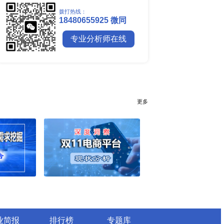
全球镍行业研究报告
全球碳纤维市场调研报告
全球钼行业调研报告
全球聚苯醚（PPE）树脂市场调
行业简报
行业资讯
电网数字化转型背景下智能电
细分市场全景剖析
全球有机硅供需格局、价格走
深度分析
谁主宰AI算力市场？全球NP
与赛道竞争真相
药用玻璃凭什么成为医药包装
料？
全球最大生产国优势凸显，醋
口增量市场在哪？
全球甲酸行业全产业链研究：