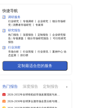
纲
快捷导航
调研服务
行业研究 丨
专项调研 丨
企业
长前景有所改善，出现了V型
究 |
消费者市场研究 丨
专家
，远未实现真正复苏。 
研究报告
缺、原材料价格上涨都将会
热门报告 丨
深度报告 丨
定制
济增速为4%左右。在中国
告 |
专项课题 丨
细分市场研究
报告
，2022年政府工作报告