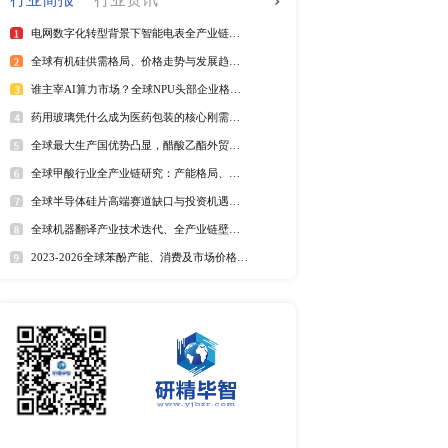
全球电信管行业排行榜
2025年全球短纤涤纶线企业排
紫外光引发剂品牌排名
全球野薄荷油行业排行榜
全球及中国电器涂料市场Top
全球及中国椰子酸市场Top5
2025年全球遮光胶带企业排名
全球藻酸盐行业排行榜
全球及中国有机无乳酸奶市场T
排名
市场分析
中国麻辣烫市场调研报告