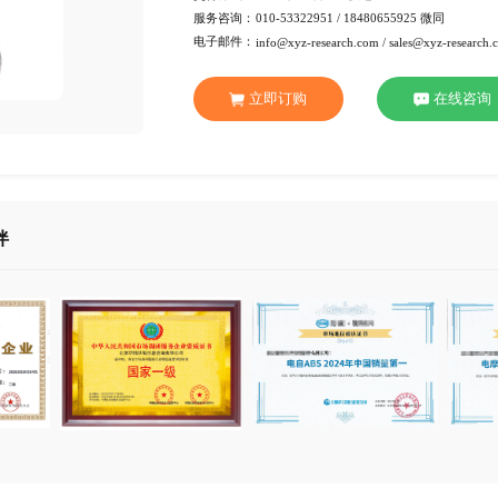
行 业：
化工材
页 数：
86页
服务方式：
电子版
交付方式：
Emai
服务咨询：
010-53
电子邮件：
info@xy
立即订
合作伙伴