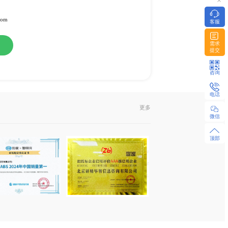
料
或纸介版
l发送或EMS快递
322951 / 18480655925 微同
z-research.com / sales@xyz-research.com
购
在线咨询