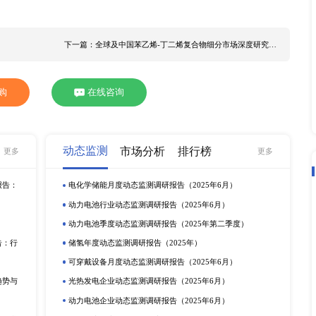
%左右。 据研究中国确立5.5%左右增速，不仅着眼于经济增长
化、绿色发展等将是中国经济发展长期坚持的目标。预计202
动玻璃抛光粉行业的发展。 北京研精毕智信息咨询限公司发布
，旨在通过系统性研究，梳理国内外玻璃抛光粉行业发展现状与趋
解析玻璃抛光粉行业各细分赛道发展潜力，研判玻璃抛光粉下游
璃抛光粉行业各利益相关者的痛点。本行业研究报告结合桌面研
玻璃抛光粉主要生产商： Solvay UniversalPhotonics Sh
mingGona Jiaxin Rongruida NewCentury Grish GoldenCentury 
 日本 韩国 东南亚 印度 美国 欧洲 玻璃抛光粉产品细分为以下
下： 平板玻璃 光学玻璃 其他 本报告详细分析了玻璃抛光粉
究报告 2022