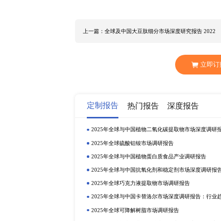
中表明经济增速预期目标设定在5.5
发展质量，科技创新、经济社会数字
要经济体将会出台更多利好政策，带
细分市场深度研究报告 2022》
场总体规模及主要国家市场占比，
粉行业竞争格局，从而协助解决玻
访谈等方式，力求结论、数据的客观与完整。 全球
RCMPA NorthernRareEarthGroup Hua
研报告
重点关注的几个地区市场： 中国
低铈型 玻璃抛光粉的细分应用领域如
欢迎来电咨询。
上一篇：全球及中国大豆肽细分市场深度研