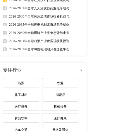
行业洞察
的速度，同时也锚定经济
市场分析 丨
行业简报 丨
行业
2年美国、欧洲、中国等主
态监测 丨
排行榜
《全球及中国玻璃抛光粉
势，估算玻璃抛光粉行业市
定制最适合您
市场需求，分析玻璃抛光
究、业内人士或专家定性
owaChemical AMG 
BaotouHailiang AGC 本
调
热门报告
深度报告
几类： 高铈型 中型铈 
2026-2032年全球有机硅市
细分市场，如有定制需求，
趋势调研报告
2026-2030年全球茅台酒市
路径研究报告
2026-2035年全球红外技术
资价值分析研究报告
2026-2032年全球无人潜航
业机遇报告
2026-2030年全球药用玻璃
下一篇：全球及中国苯乙烯-丁二烯复合物细分市场深度研究报告 2022
业价值研究报告
2026-2035年全球锂电池制