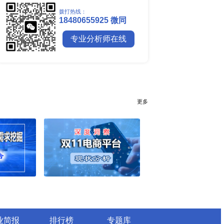
全球镍行业研究报告
全球碳纤维市场调研报告
全球钼行业调研报告
全球聚苯醚（PPE）树脂市场调
行业简报
行业资讯
电网数字化转型背景下智能电
细分市场全景剖析
全球有机硅供需格局、价格走
深度分析
谁主宰AI算力市场？全球NP
与赛道竞争真相
药用玻璃凭什么成为医药包装
料？
全球最大生产国优势凸显，醋
口增量市场在哪？
全球甲酸行业全产业链研究：