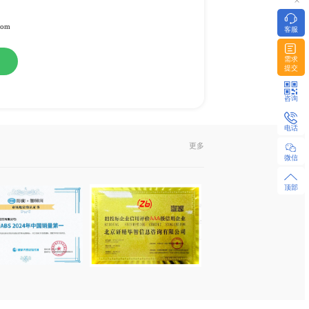
备
或纸介版
l发送或EMS快递
322951 / 18480655925 微同
z-research.com / sales@xyz-research.com
购
在线咨询