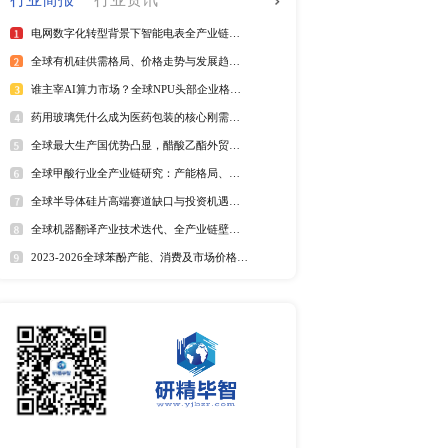
全球电信管行业排行榜
025年第二季度）
2025年全球短纤涤纶线企业排
紫外光引发剂品牌排名
全球野薄荷油行业排行榜
全球及中国电器涂料市场Top
全球及中国椰子酸市场Top5
2025年全球遮光胶带企业排名
全球藻酸盐行业排行榜
全球及中国有机无乳酸奶市场T
排名
市场分析
中国麻辣烫市场调研报告