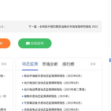
经济增速预期目标设定在5.5%左右。 据研究中国确立5.5%左
量，科技创新、经济社会数字化、绿色发展等将是中国经济发展
经济体将会出台更多利好政策，带动便携式兽用超声系统行业的发
用超声系统细分市场深度研究报告 2022》，旨在通过系统性
估算便携式兽用超声系统行业市场总体规模及主要国家市场占比
便携式兽用超声系统下游市场需求，分析便携式兽用超声系统行
相关者的痛点。本
调研报告
结合桌面研究、业内人士或专家定性
要生产商： MermaidMedical(MedEco) Esaote 
dGroup SIUI RicsoTechnology AnaSonic Mindray Draminski DRE
osite，Inc Edanusa UnitedImagingHealthcare Sonostar 
 美国 欧洲 便携式兽用超声系统产品细分为以下几类： 黑白超声机
医医院 兽医诊所 其他 本报告详细分析了便携式兽用超声系统