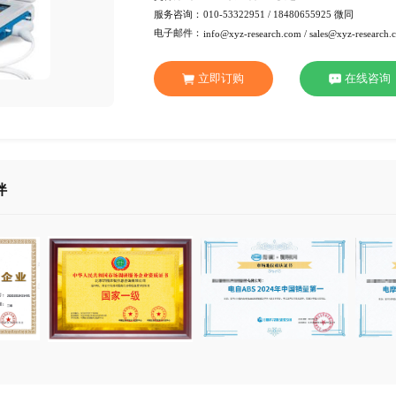
行 业：
医疗设
页 数：
91页
服务方式：
电子版
交付方式：
Emai
服务咨询：
010-53
电子邮件：
info@xy
立即订
合作伙伴