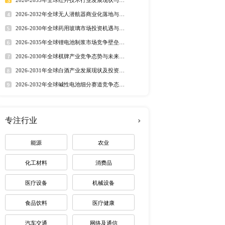
行业洞察
右增速，不仅着眼于经济增
市场分析 丨
行业简报 丨
行业
长期坚持的目标。预计
态监测 丨
排行榜
展。 北京研精毕智信息咨
研究，梳理国内外便携式兽
定制最适合您
，解析便携式兽用超声系
业竞争格局，从而协助解
访谈等方式，力求结论、
热门报告
深度报告
Veterinary SonoScape 
2026-2032年全球有机硅市
Chison 本报告重点关注的几个地区市
趋势调研报告
 彩色超声机 便携式兽用
2026-2030年全球茅台酒市
路径研究报告
细分市场，如有定制需求，
2026-2035年全球红外技术
资价值分析研究报告
2026-2032年全球无人潜航
业机遇报告
2026-2030年全球药用玻璃
业价值研究报告
2026-2035年全球锂电池制