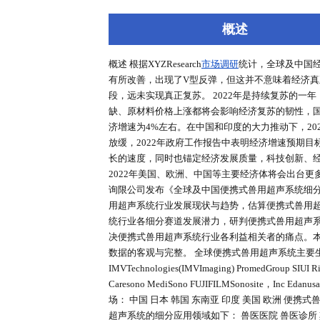
深度报告
行业洞察
专家库
概述
概述 根据XYZResearch
市场调研
统计
有所改善，出现了V型反弹，但这
段，远未实现真正复苏。 2022
缺、原材料价格上涨都将会影响经济复
济增速为4%左右。在中国和印度的