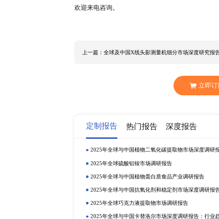
放缓，2022年政府工作报告中表明
长的速度，同时也锚定经济发展质
2022年美国、欧洲、中国等主要
询限公司发布《全球及中国便携式兽
用超声系统行业发展现状与趋势，
统行业各细分赛道发展潜力，研判
决便携式兽用超声系统行业各利益
数据的客观与完整。 全球便携式兽用超声系统主
IMVTechnologies(IMVImaging) Prome
Caresono MediSono FUJIFILMSon
场： 中国 日本 韩国 东南亚 印度
超声系统的细分应用领域如下： 兽
欢迎来电咨询。