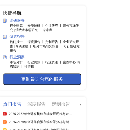
纲
快捷导航
调研服务
行业研究 丨
专项调研 丨
企业
5.9%，尽管全球增长前景
究 |
消费者市场研究 丨
专家
还处在重创后复苏的阶
研究报告
价格波动、劳动力局部短
热门报告 丨
深度报告 丨
定制
速为4.4%，其中美国经
告 |
专项课题 丨
细分市场研究
报告
。然而中国经济增长有所