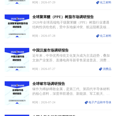
时间：2026-07-29
化工材料
需格局重构、价值体系重估的新阶段。钼是典型难熔
金属，核心物理化学性能构筑了其不可替代性，也是
其广泛应用于高端领域的基础，多重特性叠加，让钼
全球聚苯醚（PPE）树脂市场调研报告
贯穿传统工业、高端制造、军工、新能源等多个核心
产业，成为现代工业体系中不可或缺的基础材料。
2026年全球高端电子级聚苯醚（PPE）树脂行业遭遇
结构性供给危机，受中东地缘冲突、航运阻断及核心
生产设施损毁多重因素影响，全球最大产能基地全面
时间：2026-07-28
化工材料
停产，行业长期维持寡头垄断的供应链格局彻底瓦
解。本次危机直接造成全球七成高端PPE树脂断供，
产品价格半年内暴涨超400%，上下游产业链出现“有
中国汉服市场调研报告
价无市”的供给真空，并沿高频覆铜板、PCB电路板向
AI服务器、5G基站等高端电子终端持续传导，全产业
近年来，中华优秀传统文化复兴成为主流趋势，叠加
链生产、成本、交付均承受巨大压力。
文旅产业复苏、直播电商等新零售渠道普及、消费群
体审美迭代多重因素，汉服行业迎来发展黄金期。汉
时间：2026-07-27
消费品
服不再局限于传统节日、古风活动等小众场景，逐步
融入旅游、日常穿搭、礼仪培训、婚庆等多元消费场
景，成为承载国风文化、拉动实体消费与文旅融合的
全球镓市场调研报告
重要载体。同时，行业标准落地、生产技术升级、原
创设计能力提升，进一步夯实产业发展根基，吸引传
镓作为稀缺稀散金属，是第三代、第四代半导体材料
统服饰品牌、文旅企业等跨界入局，市场活力持续释
的核心原料，深度串联通信、新能源、军工航天、光
放。
伏等十余项战略产业，是现代高端制造业的隐形基石
时间：2026-07-24
电子产品和半导体
与大国科技博弈的关键战略资源。镓并非传统大宗金
属，但其衍生化合物是半导体技术迭代的核心载体，
凭借独特的物理与电学性能，构建起“军民融合、全