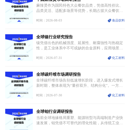
麻辣烫作为国民特色大众餐饮品类，凭借高性价比、
品类灵活、适配多场景等优势，长期占据大众餐饮重
要席位。近年来国内餐饮行业加速规范化、连锁化转
时间：2026-08-03
食品饮料
型，叠加消费需求升级、线上流量变革、新零售业态
兴起，传统麻辣烫行业告别野蛮生长阶段，进入精细
化竞争周期。麻辣烫行业依托刚需属性、灵活的品类
全球镍行业研究报告
特点，在消费、创业、政策、技术多重驱动下，依旧
具备强劲的发展活力。
镍凭借出色的机械强度、延展性、耐腐蚀性与热稳定
性，是工业体系中不可或缺的合金原料，应用场景横
跨传统制造业、高端装备、新能源三大领域，综合使
时间：2026-07-31
化工材料
用价值难以被替代。依托理化优势，镍被全球主要经
济体纳入关键矿产储备清单，成为维系工业体系与能
源转型安全的重要物资。当前镍已从传统工业金属转
全球碳纤维市场调研报告
型为新能源核心战略矿产，全球产业形成“印尼掌控
资源与产能、中国主导消费与技术、工艺向低碳湿法
全球碳纤维市场告别低速增长阶段，进入爆发式增长
迭代、再生镍加速补位”的全新格局。
新时期，整体表现为“量价双升、结构分化”。一方面
市场整体需求量与市场价值同步走高，行业盈利空间
时间：2026-07-30
化工材料
持续扩张；另一方面产品、需求、应用场景呈现明显
分层，高端小丝束产品溢价能力突出，大丝束产品依
托性价比抢占工业主流市场，通用型产品支撑行业整
全球钼行业调研报告
体规模扩张，高附加值领域与规模化工业应用形成两
大独立增长体系。
当前全球地缘格局重塑、能源转型与高端制造产业快
速发展，钼凭借不可替代的理化性能，从传统工业金
属转变为各国重点管控的战略矿产，行业整体进入供