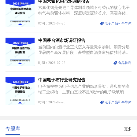
中国六氟化钨市场调研报告
领域渗透”的战略体系，成为全球科技产业运转的刚
需资源。
六氟化钨是先进半导体制造领域不可替代的核心电子
特气与前驱体材料，深度绑定逻辑芯片、高端存储芯
片等高端赛道。六氟化钨（WF₆）是半导体化学气相
时间：2026-07-23
电子产品和半导体
沉积（CVD）、原子层沉积（ALD）工艺专用前驱体
材料，也是高端电子特气的核心品类，常温下呈液
态，具备输送精准、计量稳定的特点，适配半导体精
中国茅台酒市场调研报告
密制造流程。
当前国内白酒行业正式迈入存量竞争加剧、消费分层
显著的全新发展阶段，酱香型白酒赛道凭借独特消费
认知与持续扩容的市场需求，成为行业核心增长赛
时间：2026-07-22
食品饮料
道。贵州茅台凭借独一无二的核心产区壁垒、刚性产
能稀缺性、百年积淀的顶级品牌影响力，构筑起牢不
可破的行业龙头地位，市场核心竞争力持续领跑全行
中国电子布行业研究报告
业。
电子布被誉为电子信息产业的隐形骨架，是典型的高
端工业织物，主要由直径不足9微米的电子级玻璃纤
维纱经精密织造加工制成，也是印制电路板（PCB）
时间：2026-07-20
电子产品和半导体
生产制造过程中不可或缺的核心基材。电子布具备高
精度、低介电、高耐热、高绝缘、低膨胀等优异综合
性能，无法被普通玻纤织物替代，且产品技术层级划
分清晰，四大主流品类技术壁垒逐级递增。
专题库
更多