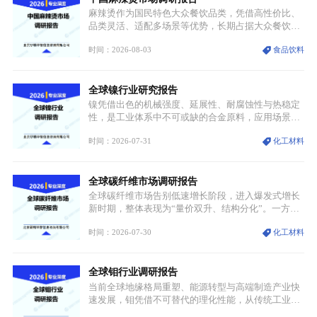
麻辣烫作为国民特色大众餐饮品类，凭借高性价比、
品类灵活、适配多场景等优势，长期占据大众餐饮重
要席位。近年来国内餐饮行业加速规范化、连锁化转
时间：2026-08-03
食品饮料
型，叠加消费需求升级、线上流量变革、新零售业态
兴起，传统麻辣烫行业告别野蛮生长阶段，进入精细
化竞争周期。麻辣烫行业依托刚需属性、灵活的品类
全球镍行业研究报告
特点，在消费、创业、政策、技术多重驱动下，依旧
具备强劲的发展活力。
镍凭借出色的机械强度、延展性、耐腐蚀性与热稳定
性，是工业体系中不可或缺的合金原料，应用场景横
跨传统制造业、高端装备、新能源三大领域，综合使
时间：2026-07-31
化工材料
用价值难以被替代。依托理化优势，镍被全球主要经
济体纳入关键矿产储备清单，成为维系工业体系与能
源转型安全的重要物资。当前镍已从传统工业金属转
全球碳纤维市场调研报告
型为新能源核心战略矿产，全球产业形成“印尼掌控
资源与产能、中国主导消费与技术、工艺向低碳湿法
全球碳纤维市场告别低速增长阶段，进入爆发式增长
迭代、再生镍加速补位”的全新格局。
新时期，整体表现为“量价双升、结构分化”。一方面
市场整体需求量与市场价值同步走高，行业盈利空间
时间：2026-07-30
化工材料
持续扩张；另一方面产品、需求、应用场景呈现明显
分层，高端小丝束产品溢价能力突出，大丝束产品依
托性价比抢占工业主流市场，通用型产品支撑行业整
全球钼行业调研报告
体规模扩张，高附加值领域与规模化工业应用形成两
大独立增长体系。
当前全球地缘格局重塑、能源转型与高端制造产业快
速发展，钼凭借不可替代的理化性能，从传统工业金
属转变为各国重点管控的战略矿产，行业整体进入供