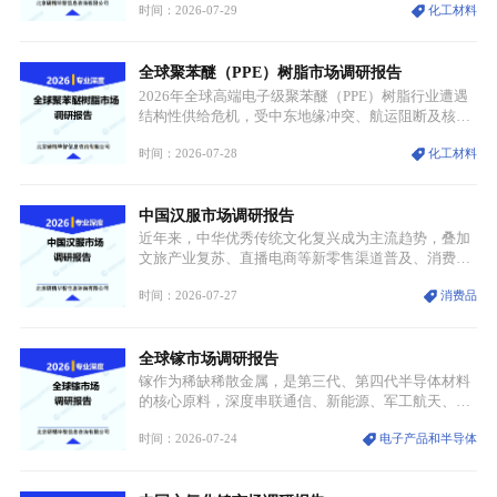
时间：2026-07-29
化工材料
需格局重构、价值体系重估的新阶段。钼是典型难熔
金属，核心物理化学性能构筑了其不可替代性，也是
其广泛应用于高端领域的基础，多重特性叠加，让钼
全球聚苯醚（PPE）树脂市场调研报告
贯穿传统工业、高端制造、军工、新能源等多个核心
产业，成为现代工业体系中不可或缺的基础材料。
2026年全球高端电子级聚苯醚（PPE）树脂行业遭遇
结构性供给危机，受中东地缘冲突、航运阻断及核心
生产设施损毁多重因素影响，全球最大产能基地全面
时间：2026-07-28
化工材料
停产，行业长期维持寡头垄断的供应链格局彻底瓦
解。本次危机直接造成全球七成高端PPE树脂断供，
产品价格半年内暴涨超400%，上下游产业链出现“有
中国汉服市场调研报告
价无市”的供给真空，并沿高频覆铜板、PCB电路板向
AI服务器、5G基站等高端电子终端持续传导，全产业
近年来，中华优秀传统文化复兴成为主流趋势，叠加
链生产、成本、交付均承受巨大压力。
文旅产业复苏、直播电商等新零售渠道普及、消费群
体审美迭代多重因素，汉服行业迎来发展黄金期。汉
时间：2026-07-27
消费品
服不再局限于传统节日、古风活动等小众场景，逐步
融入旅游、日常穿搭、礼仪培训、婚庆等多元消费场
景，成为承载国风文化、拉动实体消费与文旅融合的
全球镓市场调研报告
重要载体。同时，行业标准落地、生产技术升级、原
创设计能力提升，进一步夯实产业发展根基，吸引传
镓作为稀缺稀散金属，是第三代、第四代半导体材料
统服饰品牌、文旅企业等跨界入局，市场活力持续释
的核心原料，深度串联通信、新能源、军工航天、光
放。
伏等十余项战略产业，是现代高端制造业的隐形基石
时间：2026-07-24
电子产品和半导体
与大国科技博弈的关键战略资源。镓并非传统大宗金
属，但其衍生化合物是半导体技术迭代的核心载体，
凭借独特的物理与电学性能，构建起“军民融合、全