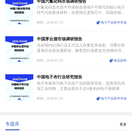
中国六氟化钨市场调研报告
领域渗透”的战略体系，成为全球科技产业运转的刚
需资源。
六氟化钨是先进半导体制造领域不可替代的核心电子
特气与前驱体材料，深度绑定逻辑芯片、高端存储芯
片等高端赛道。六氟化钨（WF₆）是半导体化学气相
时间：2026-07-23
电子产品和半导体
沉积（CVD）、原子层沉积（ALD）工艺专用前驱体
材料，也是高端电子特气的核心品类，常温下呈液
态，具备输送精准、计量稳定的特点，适配半导体精
中国茅台酒市场调研报告
密制造流程。
当前国内白酒行业正式迈入存量竞争加剧、消费分层
显著的全新发展阶段，酱香型白酒赛道凭借独特消费
认知与持续扩容的市场需求，成为行业核心增长赛
时间：2026-07-22
食品饮料
道。贵州茅台凭借独一无二的核心产区壁垒、刚性产
能稀缺性、百年积淀的顶级品牌影响力，构筑起牢不
可破的行业龙头地位，市场核心竞争力持续领跑全行
中国电子布行业研究报告
业。
电子布被誉为电子信息产业的隐形骨架，是典型的高
端工业织物，主要由直径不足9微米的电子级玻璃纤
维纱经精密织造加工制成，也是印制电路板（PCB）
时间：2026-07-20
电子产品和半导体
生产制造过程中不可或缺的核心基材。电子布具备高
精度、低介电、高耐热、高绝缘、低膨胀等优异综合
性能，无法被普通玻纤织物替代，且产品技术层级划
分清晰，四大主流品类技术壁垒逐级递增。
专题库
更多