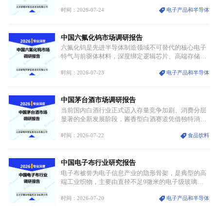
放。
伏等十余项战略产业，是现代高端制造业的隐形基石
时间：2026-07-24
电子产品和半导体
与大国科技博弈的关键战略资源。镓并非传统大宗金
属，但其衍生化合物是半导体技术迭代的核心载体，
凭借独特的物理与电学性能，构建起“军民融合、全
中国六氟化钨市场调研报告
领域渗透”的战略体系，成为全球科技产业运转的刚
需资源。
六氟化钨是先进半导体制造领域不可替代的核心电子
特气与前驱体材料，深度绑定逻辑芯片、高端存储芯
片等高端赛道。六氟化钨（WF₆）是半导体化学气相
时间：2026-07-23
电子产品和半导体
沉积（CVD）、原子层沉积（ALD）工艺专用前驱体
材料，也是高端电子特气的核心品类，常温下呈液
态，具备输送精准、计量稳定的特点，适配半导体精
中国茅台酒市场调研报告
密制造流程。
当前国内白酒行业正式迈入存量竞争加剧、消费分层
显著的全新发展阶段，酱香型白酒赛道凭借独特消费
认知与持续扩容的市场需求，成为行业核心增长赛
时间：2026-07-22
食品饮料
道。贵州茅台凭借独一无二的核心产区壁垒、刚性产
能稀缺性、百年积淀的顶级品牌影响力，构筑起牢不
可破的行业龙头地位，市场核心竞争力持续领跑全行
中国电子布行业研究报告
业。
电子布被誉为电子信息产业的隐形骨架，是典型的高
端工业织物，主要由直径不足9微米的电子级玻璃纤
维纱经精密织造加工制成，也是印制电路板（PCB）
时间：2026-07-20
电子产品和半导体
生产制造过程中不可或缺的核心基材。电子布具备高
精度、低介电、高耐热、高绝缘、低膨胀等优异综合
性能，无法被普通玻纤织物替代，且产品技术层级划