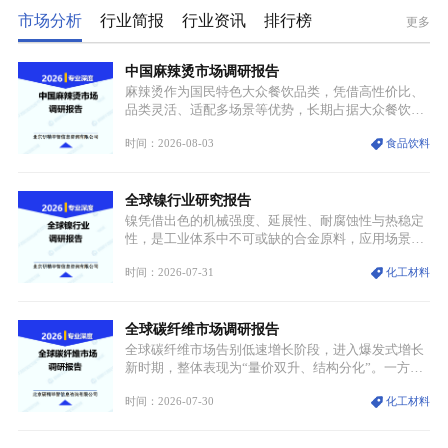
市场分析
行业简报
行业资讯
排行榜
更多
中国麻辣烫市场调研报告
麻辣烫作为国民特色大众餐饮品类，凭借高性价比、
品类灵活、适配多场景等优势，长期占据大众餐饮重
要席位。近年来国内餐饮行业加速规范化、连锁化转
时间：2026-08-03
食品饮料
型，叠加消费需求升级、线上流量变革、新零售业态
兴起，传统麻辣烫行业告别野蛮生长阶段，进入精细
化竞争周期。麻辣烫行业依托刚需属性、灵活的品类
全球镍行业研究报告
特点，在消费、创业、政策、技术多重驱动下，依旧
具备强劲的发展活力。
镍凭借出色的机械强度、延展性、耐腐蚀性与热稳定
性，是工业体系中不可或缺的合金原料，应用场景横
跨传统制造业、高端装备、新能源三大领域，综合使
时间：2026-07-31
化工材料
用价值难以被替代。依托理化优势，镍被全球主要经
济体纳入关键矿产储备清单，成为维系工业体系与能
源转型安全的重要物资。当前镍已从传统工业金属转
全球碳纤维市场调研报告
型为新能源核心战略矿产，全球产业形成“印尼掌控
资源与产能、中国主导消费与技术、工艺向低碳湿法
全球碳纤维市场告别低速增长阶段，进入爆发式增长
迭代、再生镍加速补位”的全新格局。
新时期，整体表现为“量价双升、结构分化”。一方面
市场整体需求量与市场价值同步走高，行业盈利空间
时间：2026-07-30
化工材料
持续扩张；另一方面产品、需求、应用场景呈现明显
分层，高端小丝束产品溢价能力突出，大丝束产品依
托性价比抢占工业主流市场，通用型产品支撑行业整