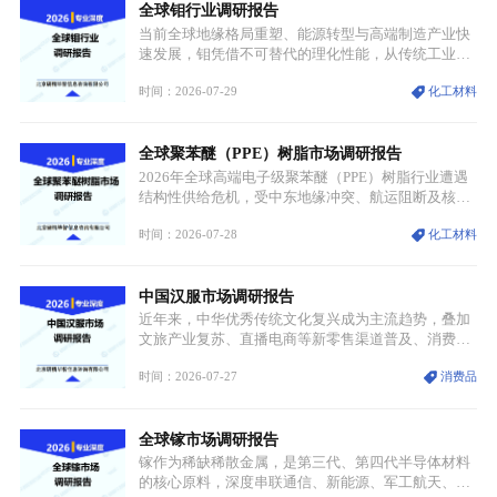
全球钼行业调研报告
体规模扩张，高附加值领域与规模化工业应用形成两
大独立增长体系。
当前全球地缘格局重塑、能源转型与高端制造产业快
速发展，钼凭借不可替代的理化性能，从传统工业金
属转变为各国重点管控的战略矿产，行业整体进入供
时间：2026-07-29
化工材料
需格局重构、价值体系重估的新阶段。钼是典型难熔
金属，核心物理化学性能构筑了其不可替代性，也是
其广泛应用于高端领域的基础，多重特性叠加，让钼
全球聚苯醚（PPE）树脂市场调研报告
贯穿传统工业、高端制造、军工、新能源等多个核心
产业，成为现代工业体系中不可或缺的基础材料。
2026年全球高端电子级聚苯醚（PPE）树脂行业遭遇
结构性供给危机，受中东地缘冲突、航运阻断及核心
生产设施损毁多重因素影响，全球最大产能基地全面
时间：2026-07-28
化工材料
停产，行业长期维持寡头垄断的供应链格局彻底瓦
解。本次危机直接造成全球七成高端PPE树脂断供，
产品价格半年内暴涨超400%，上下游产业链出现“有
中国汉服市场调研报告
价无市”的供给真空，并沿高频覆铜板、PCB电路板向
AI服务器、5G基站等高端电子终端持续传导，全产业
近年来，中华优秀传统文化复兴成为主流趋势，叠加
链生产、成本、交付均承受巨大压力。
文旅产业复苏、直播电商等新零售渠道普及、消费群
体审美迭代多重因素，汉服行业迎来发展黄金期。汉
时间：2026-07-27
消费品
服不再局限于传统节日、古风活动等小众场景，逐步
融入旅游、日常穿搭、礼仪培训、婚庆等多元消费场
景，成为承载国风文化、拉动实体消费与文旅融合的
全球镓市场调研报告
重要载体。同时，行业标准落地、生产技术升级、原
创设计能力提升，进一步夯实产业发展根基，吸引传
镓作为稀缺稀散金属，是第三代、第四代半导体材料
统服饰品牌、文旅企业等跨界入局，市场活力持续释
的核心原料，深度串联通信、新能源、军工航天、光