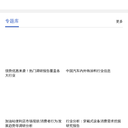
精度、低介电、高耐热、高绝缘、低膨胀等优异综合
性能，无法被普通玻纤织物替代，且产品技术层级划
分清晰，四大主流品类技术壁垒逐级递增。
专题库
更多
强势优惠来袭！热门调研报告覆盖各
中国汽车内外饰涂料行业信息
大行业
加油站便利店市场现状/消费者行为/发
行业分析：穿戴式设备消费需求挖掘
展趋势等调研分析
研究报告