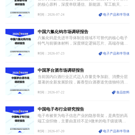
统服饰品牌、文旅企业等跨界入局，市场活力持续释
的核心原料，深度串联通信、新能源、军工航天、光
放。
伏等十余项战略产业，是现代高端制造业的隐形基石
时间：2026-07-24
电子产品和半导体
与大国科技博弈的关键战略资源。镓并非传统大宗金
属，但其衍生化合物是半导体技术迭代的核心载体，
凭借独特的物理与电学性能，构建起“军民融合、全
中国六氟化钨市场调研报告
领域渗透”的战略体系，成为全球科技产业运转的刚
需资源。
六氟化钨是先进半导体制造领域不可替代的核心电子
特气与前驱体材料，深度绑定逻辑芯片、高端存储芯
片等高端赛道。六氟化钨（WF₆）是半导体化学气相
时间：2026-07-23
电子产品和半导体
沉积（CVD）、原子层沉积（ALD）工艺专用前驱体
材料，也是高端电子特气的核心品类，常温下呈液
态，具备输送精准、计量稳定的特点，适配半导体精
中国茅台酒市场调研报告
密制造流程。
当前国内白酒行业正式迈入存量竞争加剧、消费分层
显著的全新发展阶段，酱香型白酒赛道凭借独特消费
认知与持续扩容的市场需求，成为行业核心增长赛
时间：2026-07-22
食品饮料
道。贵州茅台凭借独一无二的核心产区壁垒、刚性产
能稀缺性、百年积淀的顶级品牌影响力，构筑起牢不
可破的行业龙头地位，市场核心竞争力持续领跑全行
中国电子布行业研究报告
业。
电子布被誉为电子信息产业的隐形骨架，是典型的高
端工业织物，主要由直径不足9微米的电子级玻璃纤
维纱经精密织造加工制成，也是印制电路板（PCB）
时间：2026-07-20
电子产品和半导体
生产制造过程中不可或缺的核心基材。电子布具备高