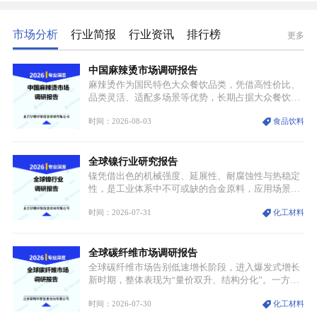
市场分析
行业简报
行业资讯
排行榜
更多
中国麻辣烫市场调研报告
麻辣烫作为国民特色大众餐饮品类，凭借高性价比、
品类灵活、适配多场景等优势，长期占据大众餐饮重
要席位。近年来国内餐饮行业加速规范化、连锁化转
时间：2026-08-03
食品饮料
型，叠加消费需求升级、线上流量变革、新零售业态
兴起，传统麻辣烫行业告别野蛮生长阶段，进入精细
化竞争周期。麻辣烫行业依托刚需属性、灵活的品类
全球镍行业研究报告
特点，在消费、创业、政策、技术多重驱动下，依旧
具备强劲的发展活力。
镍凭借出色的机械强度、延展性、耐腐蚀性与热稳定
性，是工业体系中不可或缺的合金原料，应用场景横
跨传统制造业、高端装备、新能源三大领域，综合使
时间：2026-07-31
化工材料
用价值难以被替代。依托理化优势，镍被全球主要经
济体纳入关键矿产储备清单，成为维系工业体系与能
源转型安全的重要物资。当前镍已从传统工业金属转
全球碳纤维市场调研报告
型为新能源核心战略矿产，全球产业形成“印尼掌控
资源与产能、中国主导消费与技术、工艺向低碳湿法
全球碳纤维市场告别低速增长阶段，进入爆发式增长
迭代、再生镍加速补位”的全新格局。
新时期，整体表现为“量价双升、结构分化”。一方面
市场整体需求量与市场价值同步走高，行业盈利空间
时间：2026-07-30
化工材料
持续扩张；另一方面产品、需求、应用场景呈现明显