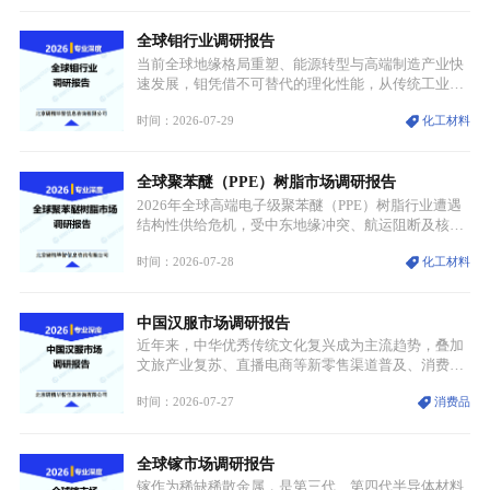
分层，高端小丝束产品溢价能力突出，大丝束产品依
托性价比抢占工业主流市场，通用型产品支撑行业整
全球钼行业调研报告
体规模扩张，高附加值领域与规模化工业应用形成两
大独立增长体系。
当前全球地缘格局重塑、能源转型与高端制造产业快
速发展，钼凭借不可替代的理化性能，从传统工业金
属转变为各国重点管控的战略矿产，行业整体进入供
时间：2026-07-29
化工材料
需格局重构、价值体系重估的新阶段。钼是典型难熔
金属，核心物理化学性能构筑了其不可替代性，也是
其广泛应用于高端领域的基础，多重特性叠加，让钼
全球聚苯醚（PPE）树脂市场调研报告
贯穿传统工业、高端制造、军工、新能源等多个核心
产业，成为现代工业体系中不可或缺的基础材料。
2026年全球高端电子级聚苯醚（PPE）树脂行业遭遇
结构性供给危机，受中东地缘冲突、航运阻断及核心
生产设施损毁多重因素影响，全球最大产能基地全面
时间：2026-07-28
化工材料
停产，行业长期维持寡头垄断的供应链格局彻底瓦
解。本次危机直接造成全球七成高端PPE树脂断供，
产品价格半年内暴涨超400%，上下游产业链出现“有
中国汉服市场调研报告
价无市”的供给真空，并沿高频覆铜板、PCB电路板向
AI服务器、5G基站等高端电子终端持续传导，全产业
近年来，中华优秀传统文化复兴成为主流趋势，叠加
链生产、成本、交付均承受巨大压力。
文旅产业复苏、直播电商等新零售渠道普及、消费群
体审美迭代多重因素，汉服行业迎来发展黄金期。汉
时间：2026-07-27
消费品
服不再局限于传统节日、古风活动等小众场景，逐步
融入旅游、日常穿搭、礼仪培训、婚庆等多元消费场
景，成为承载国风文化、拉动实体消费与文旅融合的
全球镓市场调研报告
重要载体。同时，行业标准落地、生产技术升级、原
创设计能力提升，进一步夯实产业发展根基，吸引传
镓作为稀缺稀散金属，是第三代、第四代半导体材料