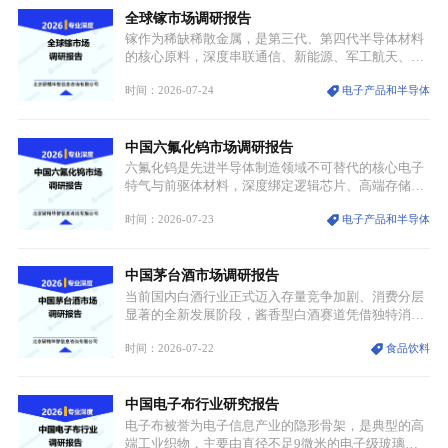
全球镓市场调研报告
重要载体。同时，行业标准落地、生产技术升级、原
创设计能力提升，进一步夯实产业发展根基，吸引传
镓作为稀缺稀散金属，是第三代、第四代半导体材料
统服饰品牌、文旅企业等跨界入局，市场活力持续释
的核心原料，深度串联通信、新能源、军工航天、光
放。
伏等十余项战略产业，是现代高端制造业的隐形基石
时间：2026-07-24
电子产品和半导体
与大国科技博弈的关键战略资源。镓并非传统大宗金
属，但其衍生化合物是半导体技术迭代的核心载体，
凭借独特的物理与电学性能，构建起“军民融合、全
中国六氟化钨市场调研报告
领域渗透”的战略体系，成为全球科技产业运转的刚
需资源。
六氟化钨是先进半导体制造领域不可替代的核心电子
特气与前驱体材料，深度绑定逻辑芯片、高端存储芯
片等高端赛道。六氟化钨（WF₆）是半导体化学气相
时间：2026-07-23
电子产品和半导体
沉积（CVD）、原子层沉积（ALD）工艺专用前驱体
材料，也是高端电子特气的核心品类，常温下呈液
态，具备输送精准、计量稳定的特点，适配半导体精
中国茅台酒市场调研报告
密制造流程。
当前国内白酒行业正式迈入存量竞争加剧、消费分层
显著的全新发展阶段，酱香型白酒赛道凭借独特消费
认知与持续扩容的市场需求，成为行业核心增长赛
时间：2026-07-22
食品饮料
道。贵州茅台凭借独一无二的核心产区壁垒、刚性产
能稀缺性、百年积淀的顶级品牌影响力，构筑起牢不
可破的行业龙头地位，市场核心竞争力持续领跑全行
中国电子布行业研究报告
业。
电子布被誉为电子信息产业的隐形骨架，是典型的高
端工业织物，主要由直径不足9微米的电子级玻璃纤