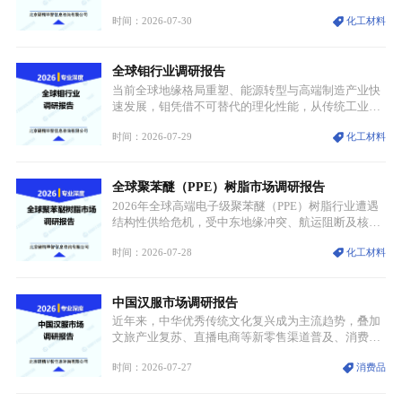
市场整体需求量与市场价值同步走高，行业盈利空间
时间：2026-07-30
化工材料
持续扩张；另一方面产品、需求、应用场景呈现明显
分层，高端小丝束产品溢价能力突出，大丝束产品依
托性价比抢占工业主流市场，通用型产品支撑行业整
全球钼行业调研报告
体规模扩张，高附加值领域与规模化工业应用形成两
大独立增长体系。
当前全球地缘格局重塑、能源转型与高端制造产业快
速发展，钼凭借不可替代的理化性能，从传统工业金
属转变为各国重点管控的战略矿产，行业整体进入供
时间：2026-07-29
化工材料
需格局重构、价值体系重估的新阶段。钼是典型难熔
金属，核心物理化学性能构筑了其不可替代性，也是
其广泛应用于高端领域的基础，多重特性叠加，让钼
全球聚苯醚（PPE）树脂市场调研报告
贯穿传统工业、高端制造、军工、新能源等多个核心
产业，成为现代工业体系中不可或缺的基础材料。
2026年全球高端电子级聚苯醚（PPE）树脂行业遭遇
结构性供给危机，受中东地缘冲突、航运阻断及核心
生产设施损毁多重因素影响，全球最大产能基地全面
时间：2026-07-28
化工材料
停产，行业长期维持寡头垄断的供应链格局彻底瓦
解。本次危机直接造成全球七成高端PPE树脂断供，
产品价格半年内暴涨超400%，上下游产业链出现“有
中国汉服市场调研报告
价无市”的供给真空，并沿高频覆铜板、PCB电路板向
AI服务器、5G基站等高端电子终端持续传导，全产业
近年来，中华优秀传统文化复兴成为主流趋势，叠加
链生产、成本、交付均承受巨大压力。
文旅产业复苏、直播电商等新零售渠道普及、消费群
体审美迭代多重因素，汉服行业迎来发展黄金期。汉
时间：2026-07-27
消费品
服不再局限于传统节日、古风活动等小众场景，逐步
融入旅游、日常穿搭、礼仪培训、婚庆等多元消费场
景，成为承载国风文化、拉动实体消费与文旅融合的