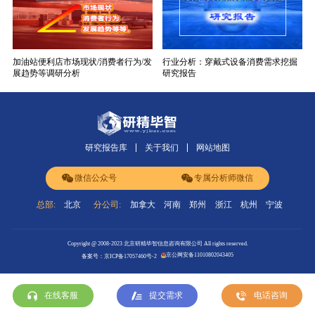
加油站便利店市场现状/消费者行为/发
行业分析：穿戴式设备消费需求挖掘
展趋势等调研分析
研究报告
研究报告库
关于我们
网站地图
微信公众号
专属分析师微信
总部:
北京
分公司:
加拿大
河南
郑州
浙江
杭州
宁波
Copyright @ 2008-2023 北京研精毕智信息咨询有限公司 All rights reserved.
京公网安备11010802043405
备案号：京ICP备17057460号-2
在线客服
提交需求
电话咨询