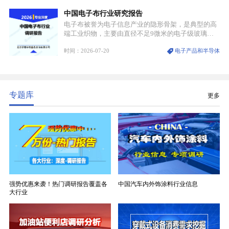
可破的行业龙头地位，市场核心竞争力持续领跑全行
中国电子布行业研究报告
业。
电子布被誉为电子信息产业的隐形骨架，是典型的高
端工业织物，主要由直径不足9微米的电子级玻璃纤
维纱经精密织造加工制成，也是印制电路板（PCB）
时间：2026-07-20
电子产品和半导体
生产制造过程中不可或缺的核心基材。电子布具备高
精度、低介电、高耐热、高绝缘、低膨胀等优异综合
性能，无法被普通玻纤织物替代，且产品技术层级划
分清晰，四大主流品类技术壁垒逐级递增。
专题库
更多
强势优惠来袭！热门调研报告覆盖各
中国汽车内外饰涂料行业信息
大行业