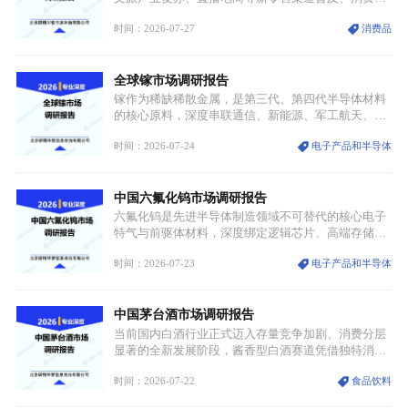
体审美迭代多重因素，汉服行业迎来发展黄金期。汉
时间：2026-07-27
消费品
服不再局限于传统节日、古风活动等小众场景，逐步
融入旅游、日常穿搭、礼仪培训、婚庆等多元消费场
景，成为承载国风文化、拉动实体消费与文旅融合的
全球镓市场调研报告
重要载体。同时，行业标准落地、生产技术升级、原
创设计能力提升，进一步夯实产业发展根基，吸引传
镓作为稀缺稀散金属，是第三代、第四代半导体材料
统服饰品牌、文旅企业等跨界入局，市场活力持续释
的核心原料，深度串联通信、新能源、军工航天、光
放。
伏等十余项战略产业，是现代高端制造业的隐形基石
时间：2026-07-24
电子产品和半导体
与大国科技博弈的关键战略资源。镓并非传统大宗金
属，但其衍生化合物是半导体技术迭代的核心载体，
凭借独特的物理与电学性能，构建起“军民融合、全
中国六氟化钨市场调研报告
领域渗透”的战略体系，成为全球科技产业运转的刚
需资源。
六氟化钨是先进半导体制造领域不可替代的核心电子
特气与前驱体材料，深度绑定逻辑芯片、高端存储芯
片等高端赛道。六氟化钨（WF₆）是半导体化学气相
时间：2026-07-23
电子产品和半导体
沉积（CVD）、原子层沉积（ALD）工艺专用前驱体
材料，也是高端电子特气的核心品类，常温下呈液
态，具备输送精准、计量稳定的特点，适配半导体精
中国茅台酒市场调研报告
密制造流程。
当前国内白酒行业正式迈入存量竞争加剧、消费分层
显著的全新发展阶段，酱香型白酒赛道凭借独特消费
认知与持续扩容的市场需求，成为行业核心增长赛
时间：2026-07-22
食品饮料
道。贵州茅台凭借独一无二的核心产区壁垒、刚性产
能稀缺性、百年积淀的顶级品牌影响力，构筑起牢不