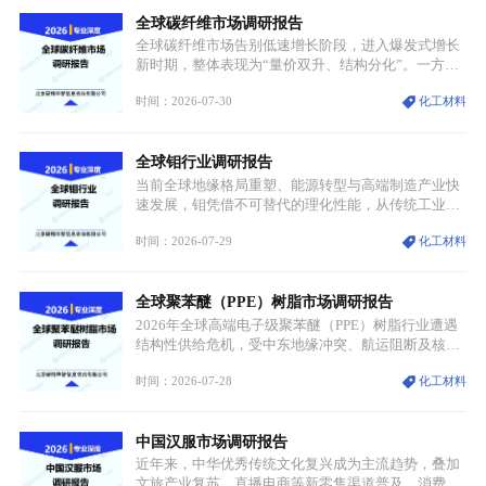
源转型安全的重要物资。当前镍已从传统工业金属转
全球碳纤维市场调研报告
型为新能源核心战略矿产，全球产业形成“印尼掌控
资源与产能、中国主导消费与技术、工艺向低碳湿法
全球碳纤维市场告别低速增长阶段，进入爆发式增长
迭代、再生镍加速补位”的全新格局。
新时期，整体表现为“量价双升、结构分化”。一方面
市场整体需求量与市场价值同步走高，行业盈利空间
时间：2026-07-30
化工材料
持续扩张；另一方面产品、需求、应用场景呈现明显
分层，高端小丝束产品溢价能力突出，大丝束产品依
托性价比抢占工业主流市场，通用型产品支撑行业整
全球钼行业调研报告
体规模扩张，高附加值领域与规模化工业应用形成两
大独立增长体系。
当前全球地缘格局重塑、能源转型与高端制造产业快
速发展，钼凭借不可替代的理化性能，从传统工业金
属转变为各国重点管控的战略矿产，行业整体进入供
时间：2026-07-29
化工材料
需格局重构、价值体系重估的新阶段。钼是典型难熔
金属，核心物理化学性能构筑了其不可替代性，也是
其广泛应用于高端领域的基础，多重特性叠加，让钼
全球聚苯醚（PPE）树脂市场调研报告
贯穿传统工业、高端制造、军工、新能源等多个核心
产业，成为现代工业体系中不可或缺的基础材料。
2026年全球高端电子级聚苯醚（PPE）树脂行业遭遇
结构性供给危机，受中东地缘冲突、航运阻断及核心
生产设施损毁多重因素影响，全球最大产能基地全面
时间：2026-07-28
化工材料
停产，行业长期维持寡头垄断的供应链格局彻底瓦
解。本次危机直接造成全球七成高端PPE树脂断供，
产品价格半年内暴涨超400%，上下游产业链出现“有
中国汉服市场调研报告
价无市”的供给真空，并沿高频覆铜板、PCB电路板向
AI服务器、5G基站等高端电子终端持续传导，全产业
近年来，中华优秀传统文化复兴成为主流趋势，叠加
链生产、成本、交付均承受巨大压力。
文旅产业复苏、直播电商等新零售渠道普及、消费群