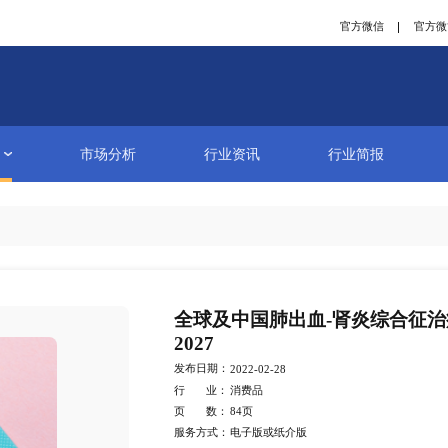
研究报告
市场分析
行业资讯
详情
全球及中国
2027