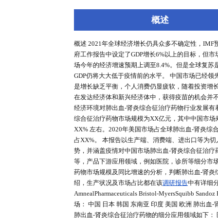
深度报告
行业洞察
专家库
概述
概述 2021年全球经济增长仍具众多不
府工作报告中设定了GDP增长6%
场今年的经济增速预期上调至8.4
GDP仍将大大低于疫情前的水平。
是增长缺乏平衡，个人消费仍显疲