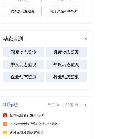
未来趋势调研报告
调研报告 2017-2027
2026-2030年全球棋牌产业
展趋势报告
2026-2031年全球白酒产业
景预测报告
2026-2032年全球碱性电池
及区域市场发展研究报告
专注行业
行榜
更多
能源
025年6月）
化工材料
25年6月）
025年第二季度）
医疗设备
年）
食品饮料
025年6月）
25年6月）
汽车交通