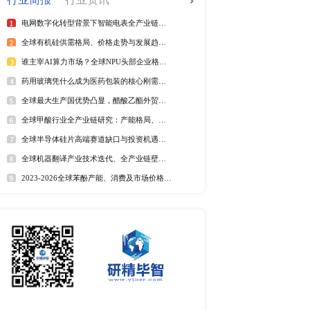
全球电信管行业排行榜
025年第二季度）
2025年全球短纤涤纶线企业排
紫外光引发剂品牌排名
全球野薄荷油行业排行榜
全球及中国电器涂料市场Top
全球及中国椰子酸市场Top5
2025年全球遮光胶带企业排名
全球藻酸盐行业排行榜
全球及中国有机无乳酸奶市场T
排名
市场分析
中国麻辣烫市场调研报告