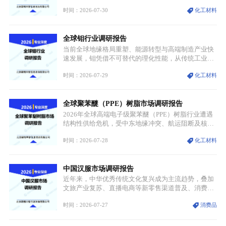
市场整体需求量与市场价值同步走高，行业盈利空间
时间：2026-07-30
化工材料
持续扩张；另一方面产品、需求、应用场景呈现明显
分层，高端小丝束产品溢价能力突出，大丝束产品依
托性价比抢占工业主流市场，通用型产品支撑行业整
全球钼行业调研报告
体规模扩张，高附加值领域与规模化工业应用形成两
大独立增长体系。
当前全球地缘格局重塑、能源转型与高端制造产业快
速发展，钼凭借不可替代的理化性能，从传统工业金
属转变为各国重点管控的战略矿产，行业整体进入供
时间：2026-07-29
化工材料
需格局重构、价值体系重估的新阶段。钼是典型难熔
金属，核心物理化学性能构筑了其不可替代性，也是
其广泛应用于高端领域的基础，多重特性叠加，让钼
全球聚苯醚（PPE）树脂市场调研报告
贯穿传统工业、高端制造、军工、新能源等多个核心
产业，成为现代工业体系中不可或缺的基础材料。
2026年全球高端电子级聚苯醚（PPE）树脂行业遭遇
结构性供给危机，受中东地缘冲突、航运阻断及核心
生产设施损毁多重因素影响，全球最大产能基地全面
时间：2026-07-28
化工材料
停产，行业长期维持寡头垄断的供应链格局彻底瓦
解。本次危机直接造成全球七成高端PPE树脂断供，
产品价格半年内暴涨超400%，上下游产业链出现“有
中国汉服市场调研报告
价无市”的供给真空，并沿高频覆铜板、PCB电路板向
AI服务器、5G基站等高端电子终端持续传导，全产业
近年来，中华优秀传统文化复兴成为主流趋势，叠加
链生产、成本、交付均承受巨大压力。
文旅产业复苏、直播电商等新零售渠道普及、消费群
体审美迭代多重因素，汉服行业迎来发展黄金期。汉
时间：2026-07-27
消费品
服不再局限于传统节日、古风活动等小众场景，逐步
融入旅游、日常穿搭、礼仪培训、婚庆等多元消费场
景，成为承载国风文化、拉动实体消费与文旅融合的