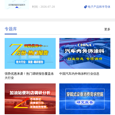
维纱经精密织造加工制成，也是印制电路板（PCB）
时间：2026-07-20
电子产品和半导体
生产制造过程中不可或缺的核心基材。电子布具备高
精度、低介电、高耐热、高绝缘、低膨胀等优异综合
性能，无法被普通玻纤织物替代，且产品技术层级划
分清晰，四大主流品类技术壁垒逐级递增。
专题库
更多
强势优惠来袭！热门调研报告覆盖各
中国汽车内外饰涂料行业信息
大行业