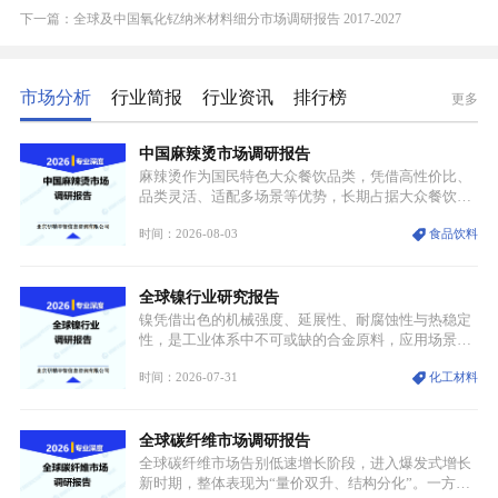
下一篇：全球及中国氧化钇纳米材料细分市场调研报告 2017-2027
市场分析
行业简报
行业资讯
排行榜
更多
中国麻辣烫市场调研报告
麻辣烫作为国民特色大众餐饮品类，凭借高性价比、
品类灵活、适配多场景等优势，长期占据大众餐饮重
要席位。近年来国内餐饮行业加速规范化、连锁化转
时间：2026-08-03
食品饮料
型，叠加消费需求升级、线上流量变革、新零售业态
兴起，传统麻辣烫行业告别野蛮生长阶段，进入精细
化竞争周期。麻辣烫行业依托刚需属性、灵活的品类
全球镍行业研究报告
特点，在消费、创业、政策、技术多重驱动下，依旧
具备强劲的发展活力。
镍凭借出色的机械强度、延展性、耐腐蚀性与热稳定
性，是工业体系中不可或缺的合金原料，应用场景横
跨传统制造业、高端装备、新能源三大领域，综合使
时间：2026-07-31
化工材料
用价值难以被替代。依托理化优势，镍被全球主要经
济体纳入关键矿产储备清单，成为维系工业体系与能
源转型安全的重要物资。当前镍已从传统工业金属转
全球碳纤维市场调研报告
型为新能源核心战略矿产，全球产业形成“印尼掌控
资源与产能、中国主导消费与技术、工艺向低碳湿法
全球碳纤维市场告别低速增长阶段，进入爆发式增长
迭代、再生镍加速补位”的全新格局。
新时期，整体表现为“量价双升、结构分化”。一方面