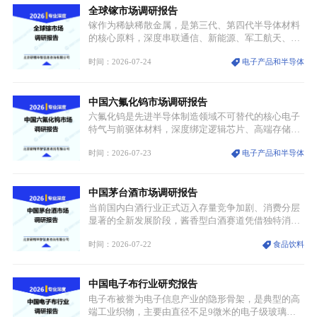
全球镓市场调研报告
重要载体。同时，行业标准落地、生产技术升级、原
创设计能力提升，进一步夯实产业发展根基，吸引传
镓作为稀缺稀散金属，是第三代、第四代半导体材料
统服饰品牌、文旅企业等跨界入局，市场活力持续释
的核心原料，深度串联通信、新能源、军工航天、光
放。
伏等十余项战略产业，是现代高端制造业的隐形基石
时间：2026-07-24
电子产品和半导体
与大国科技博弈的关键战略资源。镓并非传统大宗金
属，但其衍生化合物是半导体技术迭代的核心载体，
凭借独特的物理与电学性能，构建起“军民融合、全
中国六氟化钨市场调研报告
领域渗透”的战略体系，成为全球科技产业运转的刚
需资源。
六氟化钨是先进半导体制造领域不可替代的核心电子
特气与前驱体材料，深度绑定逻辑芯片、高端存储芯
片等高端赛道。六氟化钨（WF₆）是半导体化学气相
时间：2026-07-23
电子产品和半导体
沉积（CVD）、原子层沉积（ALD）工艺专用前驱体
材料，也是高端电子特气的核心品类，常温下呈液
态，具备输送精准、计量稳定的特点，适配半导体精
中国茅台酒市场调研报告
密制造流程。
当前国内白酒行业正式迈入存量竞争加剧、消费分层
显著的全新发展阶段，酱香型白酒赛道凭借独特消费
认知与持续扩容的市场需求，成为行业核心增长赛
时间：2026-07-22
食品饮料
道。贵州茅台凭借独一无二的核心产区壁垒、刚性产
能稀缺性、百年积淀的顶级品牌影响力，构筑起牢不
可破的行业龙头地位，市场核心竞争力持续领跑全行
中国电子布行业研究报告
业。
电子布被誉为电子信息产业的隐形骨架，是典型的高
端工业织物，主要由直径不足9微米的电子级玻璃纤