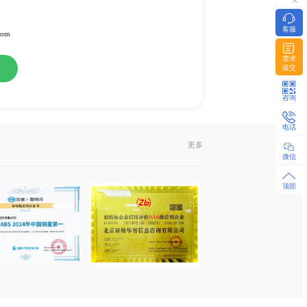
-24
品和半导体
或纸介版
l发送或EMS快递
322951 / 18480655925 微同
z-research.com / sales@xyz-research.com
购
在线咨询