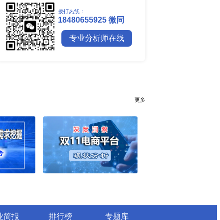
25年6月）
全球镍行业研究报告
年6月）
全球碳纤维市场调研报告
年6月）
全球钼行业调研报告
025年6月）
全球聚苯醚（PPE）树脂市场调
025年6月）
5年6月）
025年第二季度）
行业简报
行业资讯
25年6月）
电网数字化转型背景下智能电
5年6月）
细分市场全景剖析
全球有机硅供需格局、价格走
5年6月29日）
深度分析
谁主宰AI算力市场？全球NP
25年6月）
与赛道竞争真相
药用玻璃凭什么成为医药包装
25年6月28日）
料？
全球最大生产国优势凸显，醋
（2025年）
口增量市场在哪？
全球甲酸行业全产业链研究：