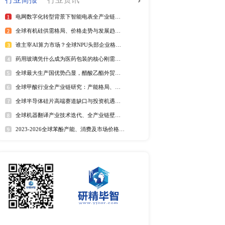
调研报告 2017-2027
全球电信管行业排行榜
2025年全球短纤涤纶线企业排
紫外光引发剂品牌排名
全球野薄荷油行业排行榜
全球及中国电器涂料市场Top
全球及中国椰子酸市场Top5
行榜
更多
2025年全球遮光胶带企业排名
025年6月）
全球藻酸盐行业排行榜
25年6月）
全球及中国有机无乳酸奶市场T
排名
025年第二季度）
年）
市场分析
025年6月）
25年6月）
中国麻辣烫市场调研报告