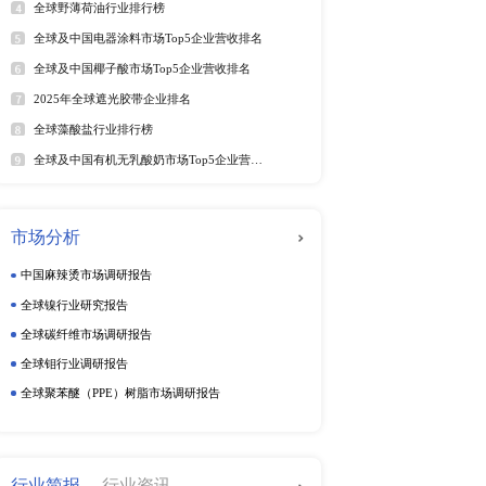
3 Legrand 8.3.1 
 8.3.4 Legrand 商业动
软件及商业服务
电
.3 SchneiderElectric 
概况 8.5.2 Calpipe 相关产
ering 8.6.1 
ring 销量、销售额及价格
动态监测
品介绍或参数 8.7.3 ZJK 销量、
ICAL 企业概况 8.8.2 
周度动态监测
2021） 8.8.4 
品介绍或参数 8.9.3 
季度动态监测
 Kingland&Pipeline 
企业动态监测
（2017-2021） 8.10.4 
排行榜
热