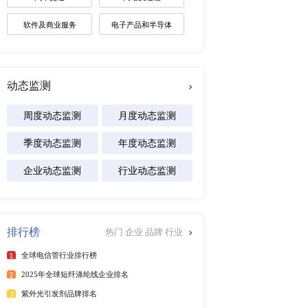
未来趋势调研报告
属制造）销售现状及预测
2026-2030年全球棋牌产业
 欧洲市场电缆管道（只有金属制
展趋势报告
2026-2031年全球白酒产业
27） 5.4.1 日本市场
景预测报告
2026-2032年全球碱性电池
销售额及增长率（2017-
及区域市场发展研究报告
亚市场电缆管道（只有金属制
2027） 5.6 印度市场
）销量及增长率（2017-
专注行业
管道（只有金属制造）市场发展
电缆管道（只有金属制造）产
能源
7-2027） 6.2 中国
市场份额（2019-
化工材料
.3 中国市场电缆管道（只有
医疗设备
7-2027） 7.1 中
要进口来源 7.3 中国电
食品饮料
 企业概况 8.1.2 
 ABB 8.2.1 ABB 企业
汽车交通