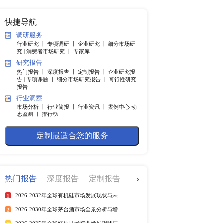
纲
快捷导航
调研服务
行业研究 丨
专项调研 丨
企业
根据历史数据并结合公司
究 |
消费者市场研究 丨
专家
个方面，剖析了电缆管道
研究报告
道（只有金属制造）行业
热门报告 丨
深度报告 丨
定制
部企业 1.3 全球及中国
告 |
专项课题 丨
细分市场研究
报告
1 电缆管道（只有金属制