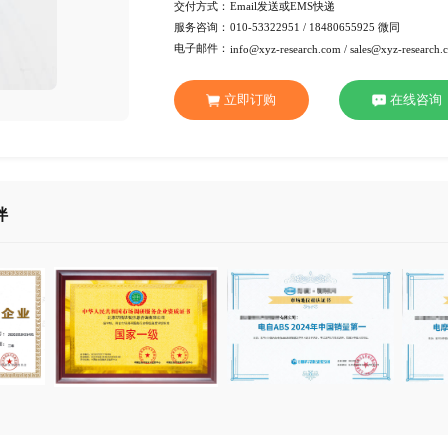
发布日期：
2022-02
行 业：
电子产
页 数：
86页
服务方式：
电子版
交付方式：
Emai
服务咨询：
010-53
电子邮件：
info@xy
立即订
合作伙伴