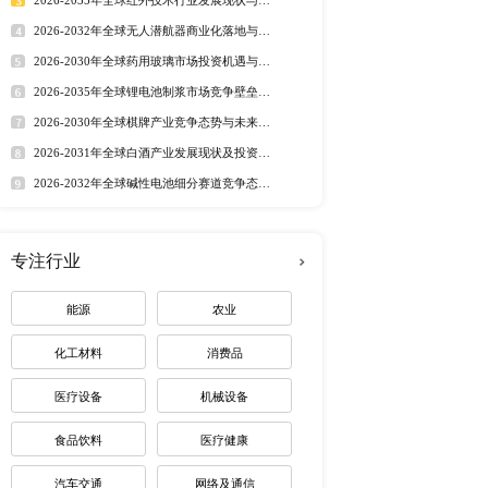
行业洞察
企业 2.3 电缆管道（只有
市场分析 丨
行业简报 丨
行业
3.2 全球电缆管道（只有
态监测 丨
排行榜
量及市场占比（2017-
2.4.3 能源和公用事业 
定制最适合您
1 中国电缆管道（只有金属制
3 全球电缆管道（只有金属制
1.1 全球电缆管道（只有
）产量及预测（2017-
热门报告
深度报告
属制造）生产商销量及市场
2026-2032年全球有机硅市
2021） 4 全球主要地区
趋势调研报告
4.2 美国市场电缆管道
2026-2030年全球茅台酒市
路径研究报告
17-2027） 4.4 日
2026-2035年全球红外技术
资价值分析研究报告
金属制造）产量及增长率
2026-2032年全球无人潜航
电缆管道（只有金属制造）销售
业机遇报告
2026-2030年全球药用玻璃
2 美国市场电缆管道（只有
业价值研究报告
-2027） 5.2.2 印度
2026-2035年全球锂电池制