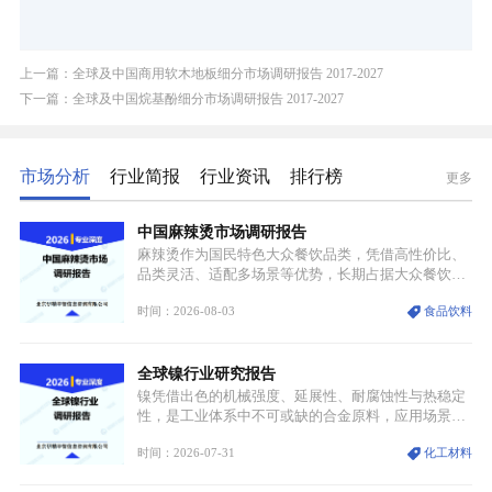
上一篇：全球及中国商用软木地板细分市场调研报告 2017-2027
下一篇：全球及中国烷基酚细分市场调研报告 2017-2027
市场分析
行业简报
行业资讯
排行榜
更多
中国麻辣烫市场调研报告
麻辣烫作为国民特色大众餐饮品类，凭借高性价比、
品类灵活、适配多场景等优势，长期占据大众餐饮重
要席位。近年来国内餐饮行业加速规范化、连锁化转
时间：2026-08-03
食品饮料
型，叠加消费需求升级、线上流量变革、新零售业态
兴起，传统麻辣烫行业告别野蛮生长阶段，进入精细
化竞争周期。麻辣烫行业依托刚需属性、灵活的品类
全球镍行业研究报告
特点，在消费、创业、政策、技术多重驱动下，依旧
具备强劲的发展活力。
镍凭借出色的机械强度、延展性、耐腐蚀性与热稳定
性，是工业体系中不可或缺的合金原料，应用场景横
跨传统制造业、高端装备、新能源三大领域，综合使
时间：2026-07-31
化工材料
用价值难以被替代。依托理化优势，镍被全球主要经
济体纳入关键矿产储备清单，成为维系工业体系与能