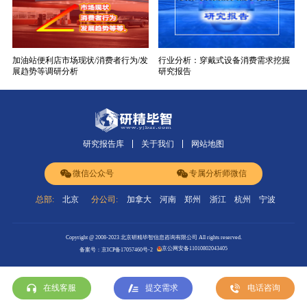
加油站便利店市场现状/消费者行为/发
行业分析：穿戴式设备消费需求挖掘
展趋势等调研分析
研究报告
研究报告库
关于我们
网站地图
微信公众号
专属分析师微信
总部:
北京
分公司:
加拿大
河南
郑州
浙江
杭州
宁波
Copyright @ 2008-2023 北京研精毕智信息咨询有限公司 All rights reserved.
京公网安备11010802043405
备案号：京ICP备17057460号-2
在线客服
提交需求
电话咨询