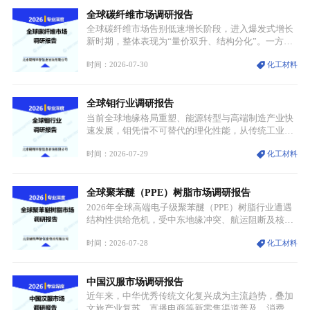
源转型安全的重要物资。当前镍已从传统工业金属转
全球碳纤维市场调研报告
型为新能源核心战略矿产，全球产业形成“印尼掌控
资源与产能、中国主导消费与技术、工艺向低碳湿法
全球碳纤维市场告别低速增长阶段，进入爆发式增长
迭代、再生镍加速补位”的全新格局。
新时期，整体表现为“量价双升、结构分化”。一方面
市场整体需求量与市场价值同步走高，行业盈利空间
时间：2026-07-30
化工材料
持续扩张；另一方面产品、需求、应用场景呈现明显
分层，高端小丝束产品溢价能力突出，大丝束产品依
托性价比抢占工业主流市场，通用型产品支撑行业整
全球钼行业调研报告
体规模扩张，高附加值领域与规模化工业应用形成两
大独立增长体系。
当前全球地缘格局重塑、能源转型与高端制造产业快
速发展，钼凭借不可替代的理化性能，从传统工业金
属转变为各国重点管控的战略矿产，行业整体进入供
时间：2026-07-29
化工材料
需格局重构、价值体系重估的新阶段。钼是典型难熔
金属，核心物理化学性能构筑了其不可替代性，也是
其广泛应用于高端领域的基础，多重特性叠加，让钼
全球聚苯醚（PPE）树脂市场调研报告
贯穿传统工业、高端制造、军工、新能源等多个核心
产业，成为现代工业体系中不可或缺的基础材料。
2026年全球高端电子级聚苯醚（PPE）树脂行业遭遇
结构性供给危机，受中东地缘冲突、航运阻断及核心
生产设施损毁多重因素影响，全球最大产能基地全面
时间：2026-07-28
化工材料
停产，行业长期维持寡头垄断的供应链格局彻底瓦
解。本次危机直接造成全球七成高端PPE树脂断供，
产品价格半年内暴涨超400%，上下游产业链出现“有
中国汉服市场调研报告
价无市”的供给真空，并沿高频覆铜板、PCB电路板向
AI服务器、5G基站等高端电子终端持续传导，全产业
近年来，中华优秀传统文化复兴成为主流趋势，叠加
链生产、成本、交付均承受巨大压力。
文旅产业复苏、直播电商等新零售渠道普及、消费群