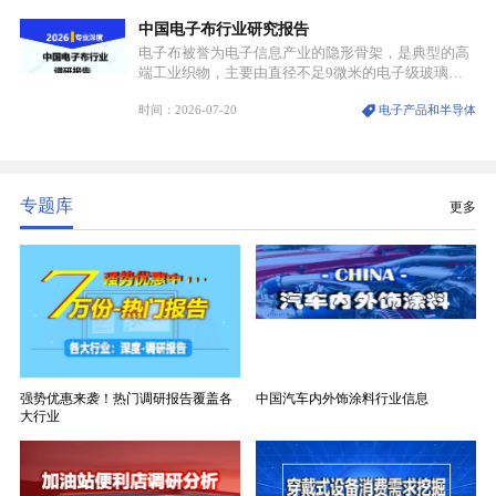
可破的行业龙头地位，市场核心竞争力持续领跑全行
中国电子布行业研究报告
业。
电子布被誉为电子信息产业的隐形骨架，是典型的高
端工业织物，主要由直径不足9微米的电子级玻璃纤
维纱经精密织造加工制成，也是印制电路板（PCB）
时间：2026-07-20
电子产品和半导体
生产制造过程中不可或缺的核心基材。电子布具备高
精度、低介电、高耐热、高绝缘、低膨胀等优异综合
性能，无法被普通玻纤织物替代，且产品技术层级划
分清晰，四大主流品类技术壁垒逐级递增。
专题库
更多
强势优惠来袭！热门调研报告覆盖各
中国汽车内外饰涂料行业信息
大行业