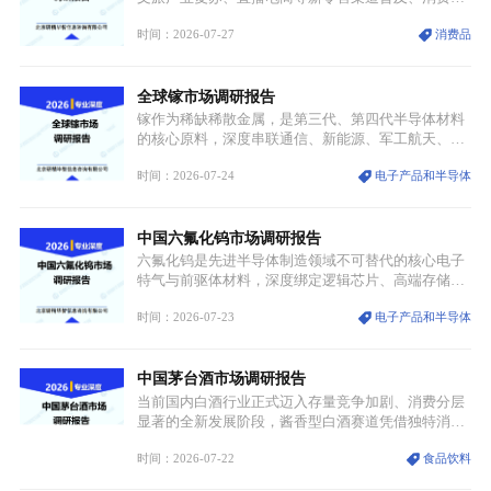
体审美迭代多重因素，汉服行业迎来发展黄金期。汉
时间：2026-07-27
消费品
服不再局限于传统节日、古风活动等小众场景，逐步
融入旅游、日常穿搭、礼仪培训、婚庆等多元消费场
景，成为承载国风文化、拉动实体消费与文旅融合的
全球镓市场调研报告
重要载体。同时，行业标准落地、生产技术升级、原
创设计能力提升，进一步夯实产业发展根基，吸引传
镓作为稀缺稀散金属，是第三代、第四代半导体材料
统服饰品牌、文旅企业等跨界入局，市场活力持续释
的核心原料，深度串联通信、新能源、军工航天、光
放。
伏等十余项战略产业，是现代高端制造业的隐形基石
时间：2026-07-24
电子产品和半导体
与大国科技博弈的关键战略资源。镓并非传统大宗金
属，但其衍生化合物是半导体技术迭代的核心载体，
凭借独特的物理与电学性能，构建起“军民融合、全
中国六氟化钨市场调研报告
领域渗透”的战略体系，成为全球科技产业运转的刚
需资源。
六氟化钨是先进半导体制造领域不可替代的核心电子
特气与前驱体材料，深度绑定逻辑芯片、高端存储芯
片等高端赛道。六氟化钨（WF₆）是半导体化学气相
时间：2026-07-23
电子产品和半导体
沉积（CVD）、原子层沉积（ALD）工艺专用前驱体
材料，也是高端电子特气的核心品类，常温下呈液
态，具备输送精准、计量稳定的特点，适配半导体精
中国茅台酒市场调研报告
密制造流程。
当前国内白酒行业正式迈入存量竞争加剧、消费分层
显著的全新发展阶段，酱香型白酒赛道凭借独特消费
认知与持续扩容的市场需求，成为行业核心增长赛
时间：2026-07-22
食品饮料
道。贵州茅台凭借独一无二的核心产区壁垒、刚性产
能稀缺性、百年积淀的顶级品牌影响力，构筑起牢不