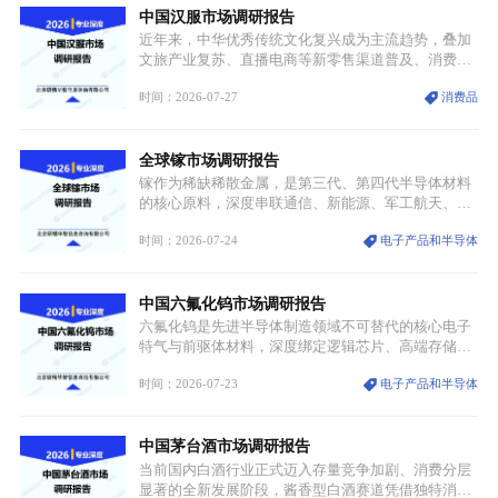
中国汉服市场调研报告
价无市”的供给真空，并沿高频覆铜板、PCB电路板向
AI服务器、5G基站等高端电子终端持续传导，全产业
近年来，中华优秀传统文化复兴成为主流趋势，叠加
链生产、成本、交付均承受巨大压力。
文旅产业复苏、直播电商等新零售渠道普及、消费群
体审美迭代多重因素，汉服行业迎来发展黄金期。汉
时间：2026-07-27
消费品
服不再局限于传统节日、古风活动等小众场景，逐步
融入旅游、日常穿搭、礼仪培训、婚庆等多元消费场
景，成为承载国风文化、拉动实体消费与文旅融合的
全球镓市场调研报告
重要载体。同时，行业标准落地、生产技术升级、原
创设计能力提升，进一步夯实产业发展根基，吸引传
镓作为稀缺稀散金属，是第三代、第四代半导体材料
统服饰品牌、文旅企业等跨界入局，市场活力持续释
的核心原料，深度串联通信、新能源、军工航天、光
放。
伏等十余项战略产业，是现代高端制造业的隐形基石
时间：2026-07-24
电子产品和半导体
与大国科技博弈的关键战略资源。镓并非传统大宗金
属，但其衍生化合物是半导体技术迭代的核心载体，
凭借独特的物理与电学性能，构建起“军民融合、全
中国六氟化钨市场调研报告
领域渗透”的战略体系，成为全球科技产业运转的刚
需资源。
六氟化钨是先进半导体制造领域不可替代的核心电子
特气与前驱体材料，深度绑定逻辑芯片、高端存储芯
片等高端赛道。六氟化钨（WF₆）是半导体化学气相
时间：2026-07-23
电子产品和半导体
沉积（CVD）、原子层沉积（ALD）工艺专用前驱体
材料，也是高端电子特气的核心品类，常温下呈液
态，具备输送精准、计量稳定的特点，适配半导体精
中国茅台酒市场调研报告
密制造流程。
当前国内白酒行业正式迈入存量竞争加剧、消费分层
显著的全新发展阶段，酱香型白酒赛道凭借独特消费