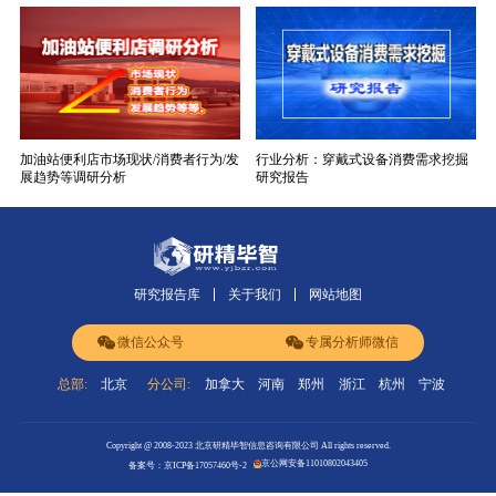
加油站便利店市场现状/消费者行为/发
行业分析：穿戴式设备消费需求挖掘
展趋势等调研分析
研究报告
研究报告库
关于我们
网站地图
微信公众号
专属分析师微信
总部:
北京
分公司:
加拿大
河南
郑州
浙江
杭州
宁波
Copyright @ 2008-2023 北京研精毕智信息咨询有限公司 All rights reserved.
京公网安备11010802043405
备案号：京ICP备17057460号-2