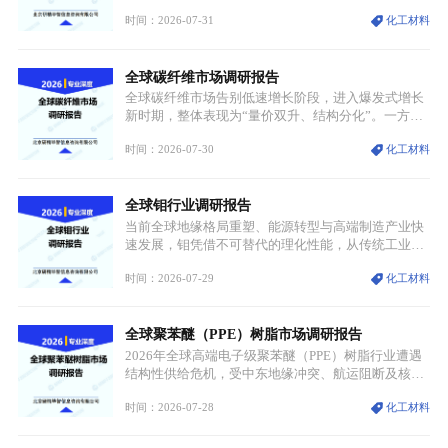
跨传统制造业、高端装备、新能源三大领域，综合使
时间：2026-07-31
化工材料
用价值难以被替代。依托理化优势，镍被全球主要经
济体纳入关键矿产储备清单，成为维系工业体系与能
源转型安全的重要物资。当前镍已从传统工业金属转
全球碳纤维市场调研报告
型为新能源核心战略矿产，全球产业形成“印尼掌控
资源与产能、中国主导消费与技术、工艺向低碳湿法
全球碳纤维市场告别低速增长阶段，进入爆发式增长
迭代、再生镍加速补位”的全新格局。
新时期，整体表现为“量价双升、结构分化”。一方面
市场整体需求量与市场价值同步走高，行业盈利空间
时间：2026-07-30
化工材料
持续扩张；另一方面产品、需求、应用场景呈现明显
分层，高端小丝束产品溢价能力突出，大丝束产品依
托性价比抢占工业主流市场，通用型产品支撑行业整
全球钼行业调研报告
体规模扩张，高附加值领域与规模化工业应用形成两
大独立增长体系。
当前全球地缘格局重塑、能源转型与高端制造产业快
速发展，钼凭借不可替代的理化性能，从传统工业金
属转变为各国重点管控的战略矿产，行业整体进入供
时间：2026-07-29
化工材料
需格局重构、价值体系重估的新阶段。钼是典型难熔
金属，核心物理化学性能构筑了其不可替代性，也是
其广泛应用于高端领域的基础，多重特性叠加，让钼
全球聚苯醚（PPE）树脂市场调研报告
贯穿传统工业、高端制造、军工、新能源等多个核心
产业，成为现代工业体系中不可或缺的基础材料。
2026年全球高端电子级聚苯醚（PPE）树脂行业遭遇
结构性供给危机，受中东地缘冲突、航运阻断及核心
生产设施损毁多重因素影响，全球最大产能基地全面
时间：2026-07-28
化工材料
停产，行业长期维持寡头垄断的供应链格局彻底瓦
解。本次危机直接造成全球七成高端PPE树脂断供，
产品价格半年内暴涨超400%，上下游产业链出现“有