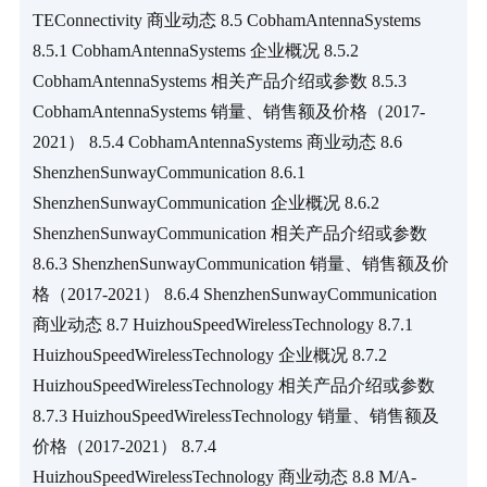
TEConnectivity 商业动态 8.5 CobhamAntennaSystems 
8.5.1 CobhamAntennaSystems 企业概况 8.5.2 
CobhamAntennaSystems 相关产品介绍或参数 8.5.3 
CobhamAntennaSystems 销量、销售额及价格（2017-
2021） 8.5.4 CobhamAntennaSystems 商业动态 8.6 
ShenzhenSunwayCommunication 8.6.1 
ShenzhenSunwayCommunication 企业概况 8.6.2 
ShenzhenSunwayCommunication 相关产品介绍或参数 
8.6.3 ShenzhenSunwayCommunication 销量、销售额及价
格（2017-2021） 8.6.4 ShenzhenSunwayCommunication 
商业动态 8.7 HuizhouSpeedWirelessTechnology 8.7.1 
HuizhouSpeedWirelessTechnology 企业概况 8.7.2 
HuizhouSpeedWirelessTechnology 相关产品介绍或参数 
8.7.3 HuizhouSpeedWirelessTechnology 销量、销售额及
价格（2017-2021） 8.7.4 
HuizhouSpeedWirelessTechnology 商业动态 8.8 M/A-