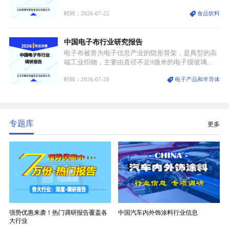
认知与持续扩容的市场需求，成为行业核心增长赛
时间：2026-07-22
食品饮料
道。贵州茅台凭借独一无二的核心产区壁垒、刚性产
能稀缺性、百年积淀的顶级品牌影响力，构筑起牢不
可破的行业龙头地位，市场核心竞争力持续领跑全行
中国电子布行业研究报告
业。
电子布被誉为电子信息产业的隐形骨架，是典型的高
端工业织物，主要由直径不足9微米的电子级玻璃纤
维纱经精密织造加工制成，也是印制电路板（PCB）
时间：2026-07-20
电子产品和半导体
生产制造过程中不可或缺的核心基材。电子布具备高
精度、低介电、高耐热、高绝缘、低膨胀等优异综合
性能，无法被普通玻纤织物替代，且产品技术层级划
分清晰，四大主流品类技术壁垒逐级递增。
专题库
更多
强势优惠来袭！热门调研报告覆盖各
中国汽车内外饰涂料行业信息
大行业