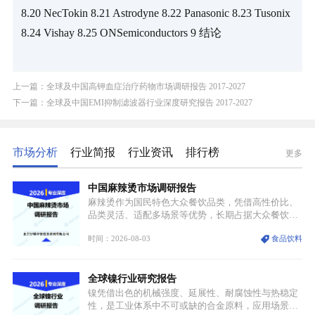
8.20 NecTokin 8.21 Astrodyne 8.22 Panasonic 8.23 Tusonix 
8.24 Vishay 8.25 ONSemiconductors 9 结论
上一篇：全球及中国高钾血症治疗药物市场调研报告 2017-2027
下一篇：全球及中国EMI抑制滤波器行业深度研究报告 2017-2027
市场分析
行业简报
行业资讯
排行榜
更多
中国麻辣烫市场调研报告
麻辣烫作为国民特色大众餐饮品类，凭借高性价比、
品类灵活、适配多场景等优势，长期占据大众餐饮重
要席位。近年来国内餐饮行业加速规范化、连锁化转
时间：2026-08-03
食品饮料
型，叠加消费需求升级、线上流量变革、新零售业态
兴起，传统麻辣烫行业告别野蛮生长阶段，进入精细
化竞争周期。麻辣烫行业依托刚需属性、灵活的品类
全球镍行业研究报告
特点，在消费、创业、政策、技术多重驱动下，依旧
具备强劲的发展活力。
镍凭借出色的机械强度、延展性、耐腐蚀性与热稳定
性，是工业体系中不可或缺的合金原料，应用场景横