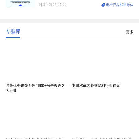
时间：2026-07-20
电子产品和半导体
生产制造过程中不可或缺的核心基材。电子布具备高
精度、低介电、高耐热、高绝缘、低膨胀等优异综合
性能，无法被普通玻纤织物替代，且产品技术层级划
分清晰，四大主流品类技术壁垒逐级递增。
专题库
更多
强势优惠来袭！热门调研报告覆盖各
中国汽车内外饰涂料行业信息
大行业