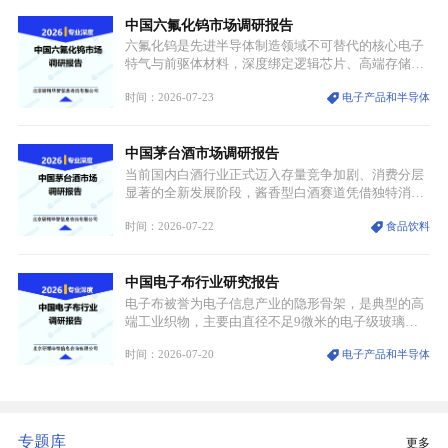
凭借独特的物理与电学性能，构建起“军民融合、全
中国六氟化钨市场调研报告
领域渗透”的战略体系，成为全球科技产业运转的刚
需资源。
六氟化钨是先进半导体制造领域不可替代的核心电子
特气与前驱体材料，深度绑定逻辑芯片、高端存储芯
片等高端赛道。六氟化钨（WF₆）是半导体化学气相
时间：2026-07-23
电子产品和半导体
沉积（CVD）、原子层沉积（ALD）工艺专用前驱体
材料，也是高端电子特气的核心品类，常温下呈液
态，具备输送精准、计量稳定的特点，适配半导体精
中国茅台酒市场调研报告
密制造流程。
当前国内白酒行业正式迈入存量竞争加剧、消费分层
显著的全新发展阶段，酱香型白酒赛道凭借独特消费
认知与持续扩容的市场需求，成为行业核心增长赛
时间：2026-07-22
食品饮料
道。贵州茅台凭借独一无二的核心产区壁垒、刚性产
能稀缺性、百年积淀的顶级品牌影响力，构筑起牢不
可破的行业龙头地位，市场核心竞争力持续领跑全行
中国电子布行业研究报告
业。
电子布被誉为电子信息产业的隐形骨架，是典型的高
端工业织物，主要由直径不足9微米的电子级玻璃纤
维纱经精密织造加工制成，也是印制电路板（PCB）
时间：2026-07-20
电子产品和半导体
生产制造过程中不可或缺的核心基材。电子布具备高
精度、低介电、高耐热、高绝缘、低膨胀等优异综合
性能，无法被普通玻纤织物替代，且产品技术层级划
分清晰，四大主流品类技术壁垒逐级递增。
专题库
更多