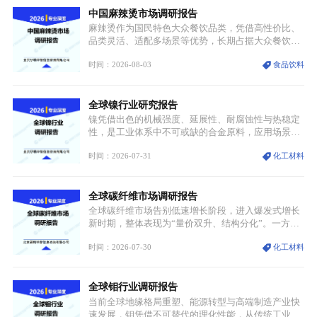
中国麻辣烫市场调研报告
麻辣烫作为国民特色大众餐饮品类，凭借高性价比、
品类灵活、适配多场景等优势，长期占据大众餐饮重
要席位。近年来国内餐饮行业加速规范化、连锁化转
时间：2026-08-03
食品饮料
型，叠加消费需求升级、线上流量变革、新零售业态
兴起，传统麻辣烫行业告别野蛮生长阶段，进入精细
化竞争周期。麻辣烫行业依托刚需属性、灵活的品类
全球镍行业研究报告
特点，在消费、创业、政策、技术多重驱动下，依旧
具备强劲的发展活力。
镍凭借出色的机械强度、延展性、耐腐蚀性与热稳定
性，是工业体系中不可或缺的合金原料，应用场景横
跨传统制造业、高端装备、新能源三大领域，综合使
时间：2026-07-31
化工材料
用价值难以被替代。依托理化优势，镍被全球主要经
济体纳入关键矿产储备清单，成为维系工业体系与能
源转型安全的重要物资。当前镍已从传统工业金属转
全球碳纤维市场调研报告
型为新能源核心战略矿产，全球产业形成“印尼掌控
资源与产能、中国主导消费与技术、工艺向低碳湿法
全球碳纤维市场告别低速增长阶段，进入爆发式增长
迭代、再生镍加速补位”的全新格局。
新时期，整体表现为“量价双升、结构分化”。一方面
市场整体需求量与市场价值同步走高，行业盈利空间
时间：2026-07-30
化工材料
持续扩张；另一方面产品、需求、应用场景呈现明显
分层，高端小丝束产品溢价能力突出，大丝束产品依
托性价比抢占工业主流市场，通用型产品支撑行业整
全球钼行业调研报告
体规模扩张，高附加值领域与规模化工业应用形成两
大独立增长体系。
当前全球地缘格局重塑、能源转型与高端制造产业快
速发展，钼凭借不可替代的理化性能，从传统工业金