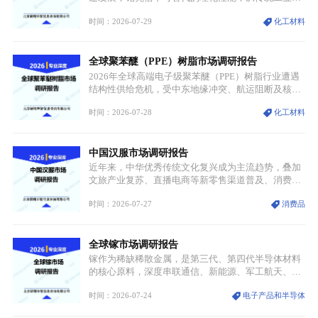
属转变为各国重点管控的战略矿产，行业整体进入供
时间：2026-07-29
化工材料
需格局重构、价值体系重估的新阶段。钼是典型难熔
金属，核心物理化学性能构筑了其不可替代性，也是
其广泛应用于高端领域的基础，多重特性叠加，让钼
全球聚苯醚（PPE）树脂市场调研报告
贯穿传统工业、高端制造、军工、新能源等多个核心
产业，成为现代工业体系中不可或缺的基础材料。
2026年全球高端电子级聚苯醚（PPE）树脂行业遭遇
结构性供给危机，受中东地缘冲突、航运阻断及核心
生产设施损毁多重因素影响，全球最大产能基地全面
时间：2026-07-28
化工材料
停产，行业长期维持寡头垄断的供应链格局彻底瓦
解。本次危机直接造成全球七成高端PPE树脂断供，
产品价格半年内暴涨超400%，上下游产业链出现“有
中国汉服市场调研报告
价无市”的供给真空，并沿高频覆铜板、PCB电路板向
AI服务器、5G基站等高端电子终端持续传导，全产业
近年来，中华优秀传统文化复兴成为主流趋势，叠加
链生产、成本、交付均承受巨大压力。
文旅产业复苏、直播电商等新零售渠道普及、消费群
体审美迭代多重因素，汉服行业迎来发展黄金期。汉
时间：2026-07-27
消费品
服不再局限于传统节日、古风活动等小众场景，逐步
融入旅游、日常穿搭、礼仪培训、婚庆等多元消费场
景，成为承载国风文化、拉动实体消费与文旅融合的
全球镓市场调研报告
重要载体。同时，行业标准落地、生产技术升级、原
创设计能力提升，进一步夯实产业发展根基，吸引传
镓作为稀缺稀散金属，是第三代、第四代半导体材料
统服饰品牌、文旅企业等跨界入局，市场活力持续释
的核心原料，深度串联通信、新能源、军工航天、光
放。
伏等十余项战略产业，是现代高端制造业的隐形基石
时间：2026-07-24
电子产品和半导体
与大国科技博弈的关键战略资源。镓并非传统大宗金
属，但其衍生化合物是半导体技术迭代的核心载体，