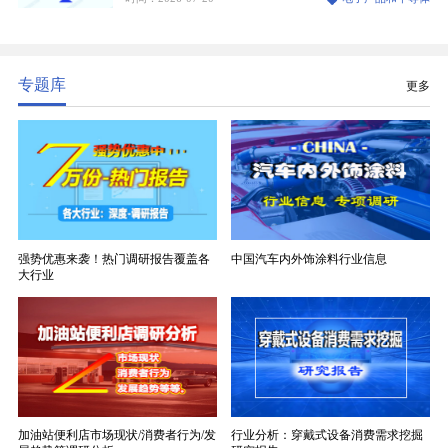
生产制造过程中不可或缺的核心基材。电子布具备高
精度、低介电、高耐热、高绝缘、低膨胀等优异综合
性能，无法被普通玻纤织物替代，且产品技术层级划
分清晰，四大主流品类技术壁垒逐级递增。
专题库
更多
强势优惠来袭！热门调研报告覆盖各
中国汽车内外饰涂料行业信息
大行业
加油站便利店市场现状/消费者行为/发
行业分析：穿戴式设备消费需求挖掘