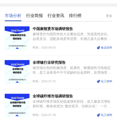
市场分析
行业简报
行业资讯
排行榜
更多
中国麻辣烫市场调研报告
麻辣烫作为国民特色大众餐饮品类，凭借高性价比、
品类灵活、适配多场景等优势，长期占据大众餐饮重
要席位。近年来国内餐饮行业加速规范化、连锁化转
时间：2026-08-03
食品饮料
型，叠加消费需求升级、线上流量变革、新零售业态
兴起，传统麻辣烫行业告别野蛮生长阶段，进入精细
化竞争周期。麻辣烫行业依托刚需属性、灵活的品类
全球镍行业研究报告
特点，在消费、创业、政策、技术多重驱动下，依旧
具备强劲的发展活力。
镍凭借出色的机械强度、延展性、耐腐蚀性与热稳定
性，是工业体系中不可或缺的合金原料，应用场景横
跨传统制造业、高端装备、新能源三大领域，综合使
时间：2026-07-31
化工材料
用价值难以被替代。依托理化优势，镍被全球主要经
济体纳入关键矿产储备清单，成为维系工业体系与能
源转型安全的重要物资。当前镍已从传统工业金属转
全球碳纤维市场调研报告
型为新能源核心战略矿产，全球产业形成“印尼掌控
资源与产能、中国主导消费与技术、工艺向低碳湿法
全球碳纤维市场告别低速增长阶段，进入爆发式增长
迭代、再生镍加速补位”的全新格局。
新时期，整体表现为“量价双升、结构分化”。一方面
市场整体需求量与市场价值同步走高，行业盈利空间
时间：2026-07-30
化工材料
持续扩张；另一方面产品、需求、应用场景呈现明显