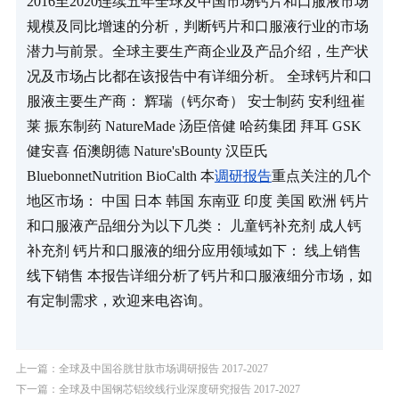
2016至2020连续五年全球及中国市场钙片和口服液市场
规模及同比增速的分析，判断钙片和口服液行业的市场
潜力与前景。全球主要生产商企业及产品介绍，生产状
况及市场占比都在该报告中有详细分析。 全球钙片和口
服液主要生产商： 辉瑞（钙尔奇） 安士制药 安利纽崔
莱 振东制药 NatureMade 汤臣倍健 哈药集团 拜耳 GSK 
健安喜 佰澳朗德 Nature'sBounty 汉臣氏 
BluebonnetNutrition BioCalth 本
调研报告
重点关注的几个
地区市场： 中国 日本 韩国 东南亚 印度 美国 欧洲 钙片
和口服液产品细分为以下几类： 儿童钙补充剂 成人钙
补充剂 钙片和口服液的细分应用领域如下： 线上销售 
线下销售 本报告详细分析了钙片和口服液细分市场，如
有定制需求，欢迎来电咨询。
上一篇：全球及中国谷胱甘肽市场调研报告 2017-2027
下一篇：全球及中国钢芯铝绞线行业深度研究报告 2017-2027