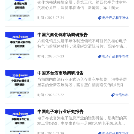
创设计能力提升，进一步夯实产业发展根基，吸引传
镓作为稀缺稀散金属，是第三代、第四代半导体材料
统服饰品牌、文旅企业等跨界入局，市场活力持续释
的核心原料，深度串联通信、新能源、军工航天、光
放。
伏等十余项战略产业，是现代高端制造业的隐形基石
时间：2026-07-24
电子产品和半导体
与大国科技博弈的关键战略资源。镓并非传统大宗金
属，但其衍生化合物是半导体技术迭代的核心载体，
凭借独特的物理与电学性能，构建起“军民融合、全
中国六氟化钨市场调研报告
领域渗透”的战略体系，成为全球科技产业运转的刚
需资源。
六氟化钨是先进半导体制造领域不可替代的核心电子
特气与前驱体材料，深度绑定逻辑芯片、高端存储芯
片等高端赛道。六氟化钨（WF₆）是半导体化学气相
时间：2026-07-23
电子产品和半导体
沉积（CVD）、原子层沉积（ALD）工艺专用前驱体
材料，也是高端电子特气的核心品类，常温下呈液
态，具备输送精准、计量稳定的特点，适配半导体精
中国茅台酒市场调研报告
密制造流程。
当前国内白酒行业正式迈入存量竞争加剧、消费分层
显著的全新发展阶段，酱香型白酒赛道凭借独特消费
认知与持续扩容的市场需求，成为行业核心增长赛
时间：2026-07-22
食品饮料
道。贵州茅台凭借独一无二的核心产区壁垒、刚性产
能稀缺性、百年积淀的顶级品牌影响力，构筑起牢不
可破的行业龙头地位，市场核心竞争力持续领跑全行
中国电子布行业研究报告
业。
电子布被誉为电子信息产业的隐形骨架，是典型的高
端工业织物，主要由直径不足9微米的电子级玻璃纤
维纱经精密织造加工制成，也是印制电路板（PCB）
时间：2026-07-20
电子产品和半导体