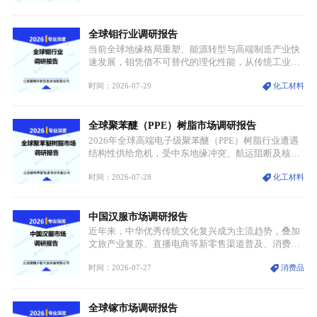
分层，高端小丝束产品溢价能力突出，大丝束产品依
托性价比抢占工业主流市场，通用型产品支撑行业整
全球钼行业调研报告
体规模扩张，高附加值领域与规模化工业应用形成两
大独立增长体系。
当前全球地缘格局重塑、能源转型与高端制造产业快
速发展，钼凭借不可替代的理化性能，从传统工业金
属转变为各国重点管控的战略矿产，行业整体进入供
时间：2026-07-29
化工材料
需格局重构、价值体系重估的新阶段。钼是典型难熔
金属，核心物理化学性能构筑了其不可替代性，也是
其广泛应用于高端领域的基础，多重特性叠加，让钼
全球聚苯醚（PPE）树脂市场调研报告
贯穿传统工业、高端制造、军工、新能源等多个核心
产业，成为现代工业体系中不可或缺的基础材料。
2026年全球高端电子级聚苯醚（PPE）树脂行业遭遇
结构性供给危机，受中东地缘冲突、航运阻断及核心
生产设施损毁多重因素影响，全球最大产能基地全面
时间：2026-07-28
化工材料
停产，行业长期维持寡头垄断的供应链格局彻底瓦
解。本次危机直接造成全球七成高端PPE树脂断供，
产品价格半年内暴涨超400%，上下游产业链出现“有
中国汉服市场调研报告
价无市”的供给真空，并沿高频覆铜板、PCB电路板向
AI服务器、5G基站等高端电子终端持续传导，全产业
近年来，中华优秀传统文化复兴成为主流趋势，叠加
链生产、成本、交付均承受巨大压力。
文旅产业复苏、直播电商等新零售渠道普及、消费群
体审美迭代多重因素，汉服行业迎来发展黄金期。汉
时间：2026-07-27
消费品
服不再局限于传统节日、古风活动等小众场景，逐步
融入旅游、日常穿搭、礼仪培训、婚庆等多元消费场
景，成为承载国风文化、拉动实体消费与文旅融合的
全球镓市场调研报告
重要载体。同时，行业标准落地、生产技术升级、原