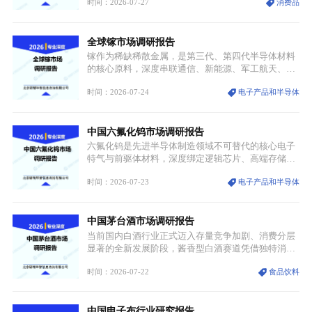
时间：2026-07-27
消费品
服不再局限于传统节日、古风活动等小众场景，逐步
融入旅游、日常穿搭、礼仪培训、婚庆等多元消费场
景，成为承载国风文化、拉动实体消费与文旅融合的
全球镓市场调研报告
重要载体。同时，行业标准落地、生产技术升级、原
创设计能力提升，进一步夯实产业发展根基，吸引传
镓作为稀缺稀散金属，是第三代、第四代半导体材料
统服饰品牌、文旅企业等跨界入局，市场活力持续释
的核心原料，深度串联通信、新能源、军工航天、光
放。
伏等十余项战略产业，是现代高端制造业的隐形基石
时间：2026-07-24
电子产品和半导体
与大国科技博弈的关键战略资源。镓并非传统大宗金
属，但其衍生化合物是半导体技术迭代的核心载体，
凭借独特的物理与电学性能，构建起“军民融合、全
中国六氟化钨市场调研报告
领域渗透”的战略体系，成为全球科技产业运转的刚
需资源。
六氟化钨是先进半导体制造领域不可替代的核心电子
特气与前驱体材料，深度绑定逻辑芯片、高端存储芯
片等高端赛道。六氟化钨（WF₆）是半导体化学气相
时间：2026-07-23
电子产品和半导体
沉积（CVD）、原子层沉积（ALD）工艺专用前驱体
材料，也是高端电子特气的核心品类，常温下呈液
态，具备输送精准、计量稳定的特点，适配半导体精
中国茅台酒市场调研报告
密制造流程。
当前国内白酒行业正式迈入存量竞争加剧、消费分层
显著的全新发展阶段，酱香型白酒赛道凭借独特消费
认知与持续扩容的市场需求，成为行业核心增长赛
时间：2026-07-22
食品饮料
道。贵州茅台凭借独一无二的核心产区壁垒、刚性产
能稀缺性、百年积淀的顶级品牌影响力，构筑起牢不
可破的行业龙头地位，市场核心竞争力持续领跑全行
中国电子布行业研究报告
业。