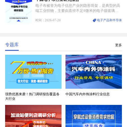
电子布被誉为电子信息产业的隐形骨架，是典型的高
端工业织物，主要由直径不足9微米的电子级玻璃纤
维纱经精密织造加工制成，也是印制电路板（PCB）
时间：2026-07-20
电子产品和半导体
生产制造过程中不可或缺的核心基材。电子布具备高
精度、低介电、高耐热、高绝缘、低膨胀等优异综合
性能，无法被普通玻纤织物替代，且产品技术层级划
分清晰，四大主流品类技术壁垒逐级递增。
专题库
更多
强势优惠来袭！热门调研报告覆盖各
中国汽车内外饰涂料行业信息
大行业