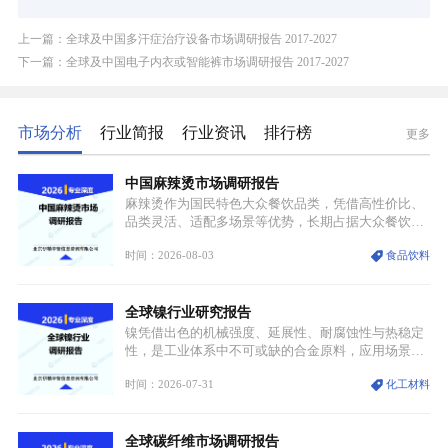
上一篇：全球及中国多汗症治疗设备市场调研报告 2017-2027
下一篇：全球及中国电子内衣或智能裤市场调研报告 2017-2027
市场分析
行业简报
行业资讯
排行榜
更多
中国麻辣烫市场调研报告
麻辣烫作为国民特色大众餐饮品类，凭借高性价比、
品类灵活、适配多场景等优势，长期占据大众餐饮重
要席位。近年来国内餐饮行业加速规范化、连锁化转
时间：2026-08-03
食品饮料
型，叠加消费需求升级、线上流量变革、新零售业态
兴起，传统麻辣烫行业告别野蛮生长阶段，进入精细
化竞争周期。麻辣烫行业依托刚需属性、灵活的品类
全球镍行业研究报告
特点，在消费、创业、政策、技术多重驱动下，依旧
具备强劲的发展活力。
镍凭借出色的机械强度、延展性、耐腐蚀性与热稳定
性，是工业体系中不可或缺的合金原料，应用场景横
跨传统制造业、高端装备、新能源三大领域，综合使
时间：2026-07-31
化工材料
用价值难以被替代。依托理化优势，镍被全球主要经
济体纳入关键矿产储备清单，成为维系工业体系与能
源转型安全的重要物资。当前镍已从传统工业金属转
全球碳纤维市场调研报告
型为新能源核心战略矿产，全球产业形成“印尼掌控