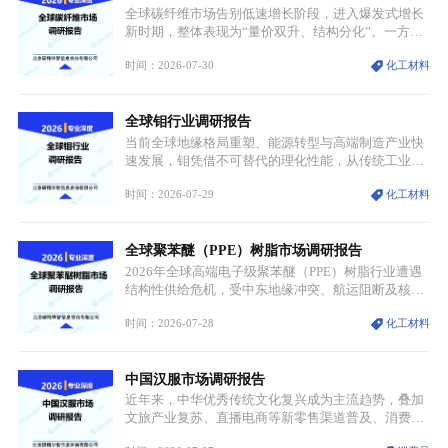
资源与产能、中国主导消费与技术、工艺向低碳湿法
全球碳纤维市场告别低速增长阶段，进入爆发式增长
迭代、再生镍加速补位”的全新格局。
新时期，整体表现为“量价双升、结构分化”。一方面
市场整体需求量与市场价值同步走高，行业盈利空间
时间：2026-07-30
化工材料
持续扩张；另一方面产品、需求、应用场景呈现明显
分层，高端小丝束产品溢价能力突出，大丝束产品依
托性价比抢占工业主流市场，通用型产品支撑行业整
全球钼行业调研报告
体规模扩张，高附加值领域与规模化工业应用形成两
大独立增长体系。
当前全球地缘格局重塑、能源转型与高端制造产业快
速发展，钼凭借不可替代的理化性能，从传统工业金
属转变为各国重点管控的战略矿产，行业整体进入供
时间：2026-07-29
化工材料
需格局重构、价值体系重估的新阶段。钼是典型难熔
金属，核心物理化学性能构筑了其不可替代性，也是
其广泛应用于高端领域的基础，多重特性叠加，让钼
全球聚苯醚（PPE）树脂市场调研报告
贯穿传统工业、高端制造、军工、新能源等多个核心
产业，成为现代工业体系中不可或缺的基础材料。
2026年全球高端电子级聚苯醚（PPE）树脂行业遭遇
结构性供给危机，受中东地缘冲突、航运阻断及核心
生产设施损毁多重因素影响，全球最大产能基地全面
时间：2026-07-28
化工材料
停产，行业长期维持寡头垄断的供应链格局彻底瓦
解。本次危机直接造成全球七成高端PPE树脂断供，
产品价格半年内暴涨超400%，上下游产业链出现“有
中国汉服市场调研报告
价无市”的供给真空，并沿高频覆铜板、PCB电路板向
AI服务器、5G基站等高端电子终端持续传导，全产业
近年来，中华优秀传统文化复兴成为主流趋势，叠加
链生产、成本、交付均承受巨大压力。
文旅产业复苏、直播电商等新零售渠道普及、消费群
体审美迭代多重因素，汉服行业迎来发展黄金期。汉