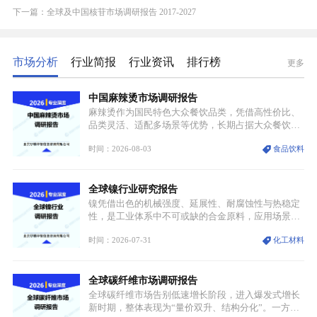
下一篇：全球及中国核苷市场调研报告 2017-2027
市场分析
行业简报
行业资讯
排行榜
更多
中国麻辣烫市场调研报告
麻辣烫作为国民特色大众餐饮品类，凭借高性价比、
品类灵活、适配多场景等优势，长期占据大众餐饮重
要席位。近年来国内餐饮行业加速规范化、连锁化转
时间：2026-08-03
食品饮料
型，叠加消费需求升级、线上流量变革、新零售业态
兴起，传统麻辣烫行业告别野蛮生长阶段，进入精细
化竞争周期。麻辣烫行业依托刚需属性、灵活的品类
全球镍行业研究报告
特点，在消费、创业、政策、技术多重驱动下，依旧
具备强劲的发展活力。
镍凭借出色的机械强度、延展性、耐腐蚀性与热稳定
性，是工业体系中不可或缺的合金原料，应用场景横
跨传统制造业、高端装备、新能源三大领域，综合使
时间：2026-07-31
化工材料
用价值难以被替代。依托理化优势，镍被全球主要经
济体纳入关键矿产储备清单，成为维系工业体系与能
源转型安全的重要物资。当前镍已从传统工业金属转
全球碳纤维市场调研报告
型为新能源核心战略矿产，全球产业形成“印尼掌控
资源与产能、中国主导消费与技术、工艺向低碳湿法
全球碳纤维市场告别低速增长阶段，进入爆发式增长
迭代、再生镍加速补位”的全新格局。
新时期，整体表现为“量价双升、结构分化”。一方面