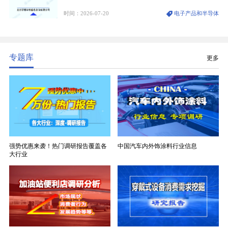
维纱经精密织造加工制成，也是印制电路板（PCB）
时间：2026-07-20
电子产品和半导体
生产制造过程中不可或缺的核心基材。电子布具备高
精度、低介电、高耐热、高绝缘、低膨胀等优异综合
性能，无法被普通玻纤织物替代，且产品技术层级划
分清晰，四大主流品类技术壁垒逐级递增。
专题库
更多
强势优惠来袭！热门调研报告覆盖各
中国汽车内外饰涂料行业信息
大行业