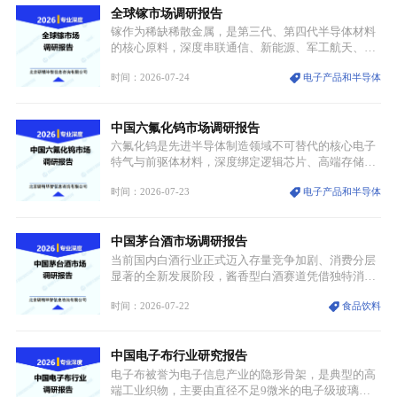
全球镓市场调研报告
重要载体。同时，行业标准落地、生产技术升级、原
创设计能力提升，进一步夯实产业发展根基，吸引传
镓作为稀缺稀散金属，是第三代、第四代半导体材料
统服饰品牌、文旅企业等跨界入局，市场活力持续释
的核心原料，深度串联通信、新能源、军工航天、光
放。
伏等十余项战略产业，是现代高端制造业的隐形基石
时间：2026-07-24
电子产品和半导体
与大国科技博弈的关键战略资源。镓并非传统大宗金
属，但其衍生化合物是半导体技术迭代的核心载体，
凭借独特的物理与电学性能，构建起“军民融合、全
中国六氟化钨市场调研报告
领域渗透”的战略体系，成为全球科技产业运转的刚
需资源。
六氟化钨是先进半导体制造领域不可替代的核心电子
特气与前驱体材料，深度绑定逻辑芯片、高端存储芯
片等高端赛道。六氟化钨（WF₆）是半导体化学气相
时间：2026-07-23
电子产品和半导体
沉积（CVD）、原子层沉积（ALD）工艺专用前驱体
材料，也是高端电子特气的核心品类，常温下呈液
态，具备输送精准、计量稳定的特点，适配半导体精
中国茅台酒市场调研报告
密制造流程。
当前国内白酒行业正式迈入存量竞争加剧、消费分层
显著的全新发展阶段，酱香型白酒赛道凭借独特消费
认知与持续扩容的市场需求，成为行业核心增长赛
时间：2026-07-22
食品饮料
道。贵州茅台凭借独一无二的核心产区壁垒、刚性产
能稀缺性、百年积淀的顶级品牌影响力，构筑起牢不
可破的行业龙头地位，市场核心竞争力持续领跑全行
中国电子布行业研究报告
业。
电子布被誉为电子信息产业的隐形骨架，是典型的高
端工业织物，主要由直径不足9微米的电子级玻璃纤