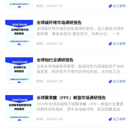
跨传统制造业、高端装备、新能源三大领域，综合使
时间：2026-07-31
化工材料
用价值难以被替代。依托理化优势，镍被全球主要经
济体纳入关键矿产储备清单，成为维系工业体系与能
源转型安全的重要物资。当前镍已从传统工业金属转
全球碳纤维市场调研报告
型为新能源核心战略矿产，全球产业形成“印尼掌控
资源与产能、中国主导消费与技术、工艺向低碳湿法
全球碳纤维市场告别低速增长阶段，进入爆发式增长
迭代、再生镍加速补位”的全新格局。
新时期，整体表现为“量价双升、结构分化”。一方面
市场整体需求量与市场价值同步走高，行业盈利空间
时间：2026-07-30
化工材料
持续扩张；另一方面产品、需求、应用场景呈现明显
分层，高端小丝束产品溢价能力突出，大丝束产品依
托性价比抢占工业主流市场，通用型产品支撑行业整
全球钼行业调研报告
体规模扩张，高附加值领域与规模化工业应用形成两
大独立增长体系。
当前全球地缘格局重塑、能源转型与高端制造产业快
速发展，钼凭借不可替代的理化性能，从传统工业金
属转变为各国重点管控的战略矿产，行业整体进入供
时间：2026-07-29
化工材料
需格局重构、价值体系重估的新阶段。钼是典型难熔
金属，核心物理化学性能构筑了其不可替代性，也是
其广泛应用于高端领域的基础，多重特性叠加，让钼
全球聚苯醚（PPE）树脂市场调研报告
贯穿传统工业、高端制造、军工、新能源等多个核心
产业，成为现代工业体系中不可或缺的基础材料。
2026年全球高端电子级聚苯醚（PPE）树脂行业遭遇
结构性供给危机，受中东地缘冲突、航运阻断及核心
生产设施损毁多重因素影响，全球最大产能基地全面
时间：2026-07-28
化工材料
停产，行业长期维持寡头垄断的供应链格局彻底瓦
解。本次危机直接造成全球七成高端PPE树脂断供，
产品价格半年内暴涨超400%，上下游产业链出现“有