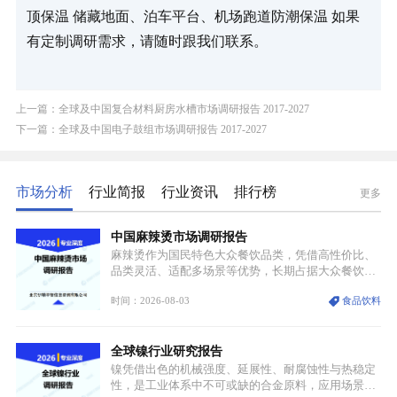
顶保温 储藏地面、泊车平台、机场跑道防潮保温 如果
有定制调研需求，请随时跟我们联系。
上一篇：全球及中国复合材料厨房水槽市场调研报告 2017-2027
下一篇：全球及中国电子鼓组市场调研报告 2017-2027
市场分析
行业简报
行业资讯
排行榜
更多
中国麻辣烫市场调研报告
麻辣烫作为国民特色大众餐饮品类，凭借高性价比、
品类灵活、适配多场景等优势，长期占据大众餐饮重
要席位。近年来国内餐饮行业加速规范化、连锁化转
时间：2026-08-03
食品饮料
型，叠加消费需求升级、线上流量变革、新零售业态
兴起，传统麻辣烫行业告别野蛮生长阶段，进入精细
化竞争周期。麻辣烫行业依托刚需属性、灵活的品类
全球镍行业研究报告
特点，在消费、创业、政策、技术多重驱动下，依旧
具备强劲的发展活力。
镍凭借出色的机械强度、延展性、耐腐蚀性与热稳定
性，是工业体系中不可或缺的合金原料，应用场景横