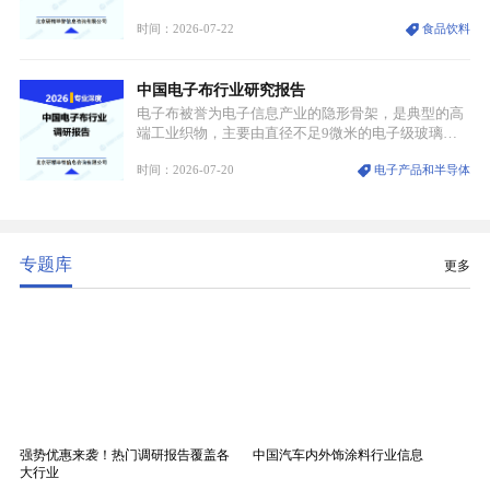
认知与持续扩容的市场需求，成为行业核心增长赛
时间：2026-07-22
食品饮料
道。贵州茅台凭借独一无二的核心产区壁垒、刚性产
能稀缺性、百年积淀的顶级品牌影响力，构筑起牢不
可破的行业龙头地位，市场核心竞争力持续领跑全行
中国电子布行业研究报告
业。
电子布被誉为电子信息产业的隐形骨架，是典型的高
端工业织物，主要由直径不足9微米的电子级玻璃纤
维纱经精密织造加工制成，也是印制电路板（PCB）
时间：2026-07-20
电子产品和半导体
生产制造过程中不可或缺的核心基材。电子布具备高
精度、低介电、高耐热、高绝缘、低膨胀等优异综合
性能，无法被普通玻纤织物替代，且产品技术层级划
分清晰，四大主流品类技术壁垒逐级递增。
专题库
更多
强势优惠来袭！热门调研报告覆盖各
中国汽车内外饰涂料行业信息
大行业