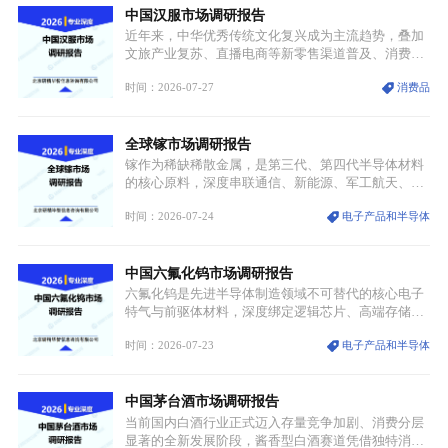
中国汉服市场调研报告
价无市”的供给真空，并沿高频覆铜板、PCB电路板向
AI服务器、5G基站等高端电子终端持续传导，全产业
近年来，中华优秀传统文化复兴成为主流趋势，叠加
链生产、成本、交付均承受巨大压力。
文旅产业复苏、直播电商等新零售渠道普及、消费群
体审美迭代多重因素，汉服行业迎来发展黄金期。汉
时间：2026-07-27
消费品
服不再局限于传统节日、古风活动等小众场景，逐步
融入旅游、日常穿搭、礼仪培训、婚庆等多元消费场
景，成为承载国风文化、拉动实体消费与文旅融合的
全球镓市场调研报告
重要载体。同时，行业标准落地、生产技术升级、原
创设计能力提升，进一步夯实产业发展根基，吸引传
镓作为稀缺稀散金属，是第三代、第四代半导体材料
统服饰品牌、文旅企业等跨界入局，市场活力持续释
的核心原料，深度串联通信、新能源、军工航天、光
放。
伏等十余项战略产业，是现代高端制造业的隐形基石
时间：2026-07-24
电子产品和半导体
与大国科技博弈的关键战略资源。镓并非传统大宗金
属，但其衍生化合物是半导体技术迭代的核心载体，
凭借独特的物理与电学性能，构建起“军民融合、全
中国六氟化钨市场调研报告
领域渗透”的战略体系，成为全球科技产业运转的刚
需资源。
六氟化钨是先进半导体制造领域不可替代的核心电子
特气与前驱体材料，深度绑定逻辑芯片、高端存储芯
片等高端赛道。六氟化钨（WF₆）是半导体化学气相
时间：2026-07-23
电子产品和半导体
沉积（CVD）、原子层沉积（ALD）工艺专用前驱体
材料，也是高端电子特气的核心品类，常温下呈液
态，具备输送精准、计量稳定的特点，适配半导体精
中国茅台酒市场调研报告
密制造流程。
当前国内白酒行业正式迈入存量竞争加剧、消费分层
显著的全新发展阶段，酱香型白酒赛道凭借独特消费