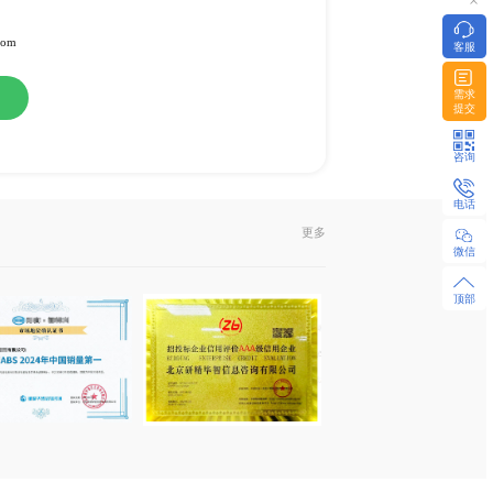
料
或纸介版
l发送或EMS快递
322951 / 18480655925 微同
z-research.com / sales@xyz-research.com
购
在线咨询