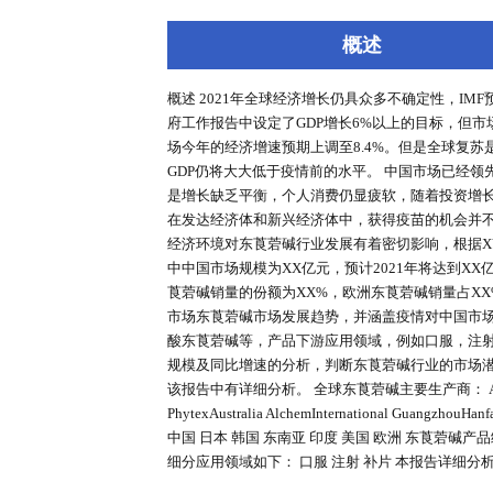
深度报告
行业洞察
专家库
概述
概述 2021年全球经济增长仍具众多不
府工作报告中设定了GDP增长6%
场今年的经济增速预期上调至8.4
GDP仍将大大低于疫情前的水平。
是增长缺乏平衡，个人消费仍显疲