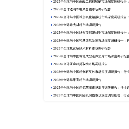
定制报告
热门报告
深
2025年全球与中国植物二氧化碳
行业趋势与投资前景分析
2025年全球硫酸铝铵市场调研报告
2025年全球与中国植物蛋白质食品
2025年全球与中国抗氧化剂和稳
业趋势与投资前景分析
2025年全球巧克力液提取物市场调
2025年全球与中国卡替洛尔市场
投资前景分析
2025年全球可降解树脂市场调研报