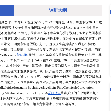
调研大
确定性，IMF预测全球2021年GDP增速为6％，2022年将降至4
以上的目标，但市场普遍预期今年中国市场经济增速有望达到8%以
%。但是全球复苏是不完整和不平衡的，尽管2020年下半年复苏
 中国市场已经领先于其它经济体回到了疫情之前的增长水平，
软，随着投资增长正常化，消费市场有望迎头赶上。这次疫情会