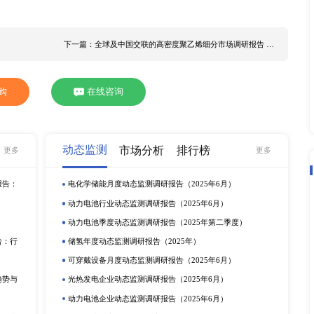
疫苗的机会并不平衡，加上疫情可能进一步反复，造成全球复苏
响，根据XYZResearch
市场调研
统计，2020年全球东莨
年将达到XX亿元。2021到2026年预计CAGR在XX% 左右。
莨菪碱销量占XX%。 本报告以生产端、消费端、进出口等为切
盖疫情对中国市场东莨菪碱未来发展的影响。我们从产品分类，
例如口服，注射等细分市场，通过对2016至2020连续五年全
菪碱行业的市场潜力与前景。全球主要生产商企业及产品介绍，
aloidsofAustralia BoehringerIngelheim FineChemic
l GuangzhouHanfang AlkaloidsCorporation Luyin  本
调研报告
重
 欧洲 东莨菪碱产品细分为以下几类： 丁溴东莨菪碱 氢溴酸东莨菪
补片 本报告详细分析了东莨菪碱细分市场，如有定制需求，欢迎来
 2017-2027