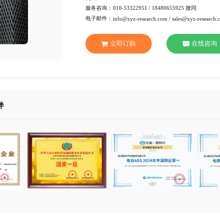
行 业：
化工材
页 数：
79页
服务方式：
电子版
交付方式：
Emai
服务咨询：
010-53
电子邮件：
info@xy
立即订
合作伙伴