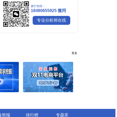
全球镍行业研究报告
全球碳纤维市场调研报告
全球钼行业调研报告
全球聚苯醚（PPE）树脂市场调
行业简报
行业资讯
电网数字化转型背景下智能电
细分市场全景剖析
全球有机硅供需格局、价格走
深度分析
谁主宰AI算力市场？全球NP
与赛道竞争真相
药用玻璃凭什么成为医药包装
料？
全球最大生产国优势凸显，醋
口增量市场在哪？
全球甲酸行业全产业链研究：