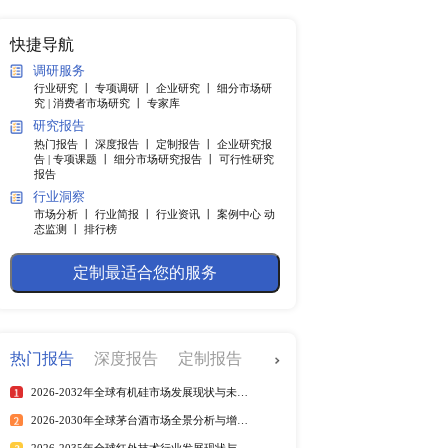
纲
快捷导航
调研服务
行业研究 丨
专项调研 丨
企业
.4％。中国市场2021年政
究 |
消费者市场研究 丨
专家
上。IMF本次将中国市
研究报告
强于预期，但大多数国家的
热门报告 丨
深度报告 丨
定制
在许多方面完成了复苏，但
告 |
专项课题 丨
细分市场研究
报告
持续多久我们不得而知，