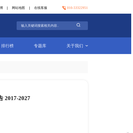
官方微信
官方微博
网站地图
在线客服
行业简报
排行榜
专题库
莨菪碱市场调研报告 2017-2027
-26