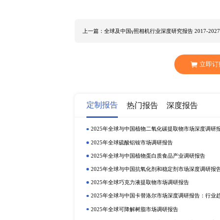
在发达经济体和新兴经济体中，获得
经济环境对东莨菪碱行业发展有着密切影
中中国市场规模为XX亿元，预计2021
莨菪碱销量的份额为XX%，欧洲东
市场东莨菪碱市场发展趋势，并涵
酸东莨菪碱等，产品下游应用领域，
规模及同比增速的分析，判断东莨
该报告中有详细分析。 全球东莨菪碱主要生产商： Alk
PhytexAustralia AlchemInternationa
中国 日本 韩国 东南亚 印度 美国
细分应用领域如下： 口服 注射 
上一篇：全球及中国γ照相机行业深度研究报告