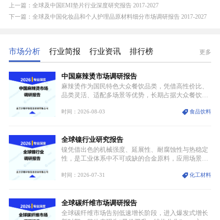
上一篇：全球及中国EMI垫片行业深度研究报告 2017-2027
下一篇：全球及中国化妆品和个人护理品原材料细分市场调研报告 2017-2027
市场分析
行业简报
行业资讯
排行榜
更多
中国麻辣烫市场调研报告
麻辣烫作为国民特色大众餐饮品类，凭借高性价比、
品类灵活、适配多场景等优势，长期占据大众餐饮重
要席位。近年来国内餐饮行业加速规范化、连锁化转
时间：2026-08-03
食品饮料
型，叠加消费需求升级、线上流量变革、新零售业态
兴起，传统麻辣烫行业告别野蛮生长阶段，进入精细
化竞争周期。麻辣烫行业依托刚需属性、灵活的品类
全球镍行业研究报告
特点，在消费、创业、政策、技术多重驱动下，依旧
具备强劲的发展活力。
镍凭借出色的机械强度、延展性、耐腐蚀性与热稳定
性，是工业体系中不可或缺的合金原料，应用场景横
跨传统制造业、高端装备、新能源三大领域，综合使
时间：2026-07-31
化工材料
用价值难以被替代。依托理化优势，镍被全球主要经
济体纳入关键矿产储备清单，成为维系工业体系与能
源转型安全的重要物资。当前镍已从传统工业金属转
全球碳纤维市场调研报告
型为新能源核心战略矿产，全球产业形成“印尼掌控
资源与产能、中国主导消费与技术、工艺向低碳湿法
全球碳纤维市场告别低速增长阶段，进入爆发式增长