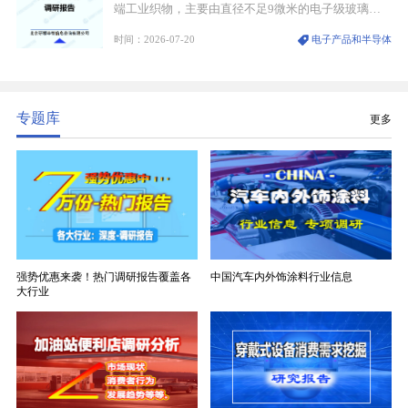
端工业织物，主要由直径不足9微米的电子级玻璃纤
维纱经精密织造加工制成，也是印制电路板（PCB）
时间：2026-07-20
电子产品和半导体
生产制造过程中不可或缺的核心基材。电子布具备高
精度、低介电、高耐热、高绝缘、低膨胀等优异综合
性能，无法被普通玻纤织物替代，且产品技术层级划
分清晰，四大主流品类技术壁垒逐级递增。
专题库
更多
强势优惠来袭！热门调研报告覆盖各
中国汽车内外饰涂料行业信息
大行业