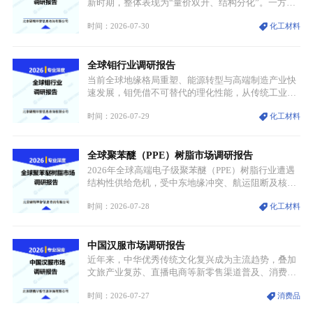
迭代、再生镍加速补位”的全新格局。
新时期，整体表现为“量价双升、结构分化”。一方面
市场整体需求量与市场价值同步走高，行业盈利空间
时间：2026-07-30
化工材料
持续扩张；另一方面产品、需求、应用场景呈现明显
分层，高端小丝束产品溢价能力突出，大丝束产品依
托性价比抢占工业主流市场，通用型产品支撑行业整
全球钼行业调研报告
体规模扩张，高附加值领域与规模化工业应用形成两
大独立增长体系。
当前全球地缘格局重塑、能源转型与高端制造产业快
速发展，钼凭借不可替代的理化性能，从传统工业金
属转变为各国重点管控的战略矿产，行业整体进入供
时间：2026-07-29
化工材料
需格局重构、价值体系重估的新阶段。钼是典型难熔
金属，核心物理化学性能构筑了其不可替代性，也是
其广泛应用于高端领域的基础，多重特性叠加，让钼
全球聚苯醚（PPE）树脂市场调研报告
贯穿传统工业、高端制造、军工、新能源等多个核心
产业，成为现代工业体系中不可或缺的基础材料。
2026年全球高端电子级聚苯醚（PPE）树脂行业遭遇
结构性供给危机，受中东地缘冲突、航运阻断及核心
生产设施损毁多重因素影响，全球最大产能基地全面
时间：2026-07-28
化工材料
停产，行业长期维持寡头垄断的供应链格局彻底瓦
解。本次危机直接造成全球七成高端PPE树脂断供，
产品价格半年内暴涨超400%，上下游产业链出现“有
中国汉服市场调研报告
价无市”的供给真空，并沿高频覆铜板、PCB电路板向
AI服务器、5G基站等高端电子终端持续传导，全产业
近年来，中华优秀传统文化复兴成为主流趋势，叠加
链生产、成本、交付均承受巨大压力。
文旅产业复苏、直播电商等新零售渠道普及、消费群
体审美迭代多重因素，汉服行业迎来发展黄金期。汉
时间：2026-07-27
消费品
服不再局限于传统节日、古风活动等小众场景，逐步
融入旅游、日常穿搭、礼仪培训、婚庆等多元消费场