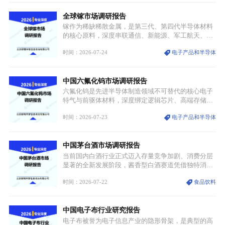
景，成为承载国风文化、拉动实体消费与文旅融合的
全球镓市场调研报告
重要载体。同时，行业标准落地、生产技术升级、原
创设计能力提升，进一步夯实产业发展根基，吸引传
镓作为稀缺稀散金属，是第三代、第四代半导体材料
统服饰品牌、文旅企业等跨界入局，市场活力持续释
的核心原料，深度串联通信、新能源、军工航天、光
放。
伏等十余项战略产业，是现代高端制造业的隐形基石
时间：2026-07-24
电子产品和半导体
与大国科技博弈的关键战略资源。镓并非传统大宗金
属，但其衍生化合物是半导体技术迭代的核心载体，
凭借独特的物理与电学性能，构建起“军民融合、全
中国六氟化钨市场调研报告
领域渗透”的战略体系，成为全球科技产业运转的刚
需资源。
六氟化钨是先进半导体制造领域不可替代的核心电子
特气与前驱体材料，深度绑定逻辑芯片、高端存储芯
片等高端赛道。六氟化钨（WF₆）是半导体化学气相
时间：2026-07-23
电子产品和半导体
沉积（CVD）、原子层沉积（ALD）工艺专用前驱体
材料，也是高端电子特气的核心品类，常温下呈液
态，具备输送精准、计量稳定的特点，适配半导体精
中国茅台酒市场调研报告
密制造流程。
当前国内白酒行业正式迈入存量竞争加剧、消费分层
显著的全新发展阶段，酱香型白酒赛道凭借独特消费
认知与持续扩容的市场需求，成为行业核心增长赛
时间：2026-07-22
食品饮料
道。贵州茅台凭借独一无二的核心产区壁垒、刚性产
能稀缺性、百年积淀的顶级品牌影响力，构筑起牢不
可破的行业龙头地位，市场核心竞争力持续领跑全行
中国电子布行业研究报告
业。
电子布被誉为电子信息产业的隐形骨架，是典型的高