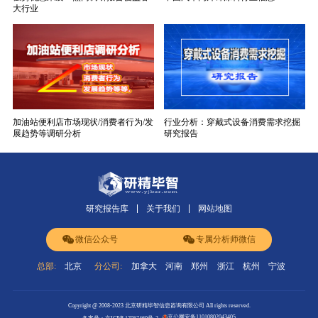
大行业
加油站便利店市场现状/消费者行为/发
行业分析：穿戴式设备消费需求挖掘
展趋势等调研分析
研究报告
研究报告库
关于我们
网站地图
微信公众号
专属分析师微信
总部:
北京
分公司:
加拿大
河南
郑州
浙江
杭州
宁波
Copyright @ 2008-2023 北京研精毕智信息咨询有限公司 All rights reserved.
京公网安备11010802043405