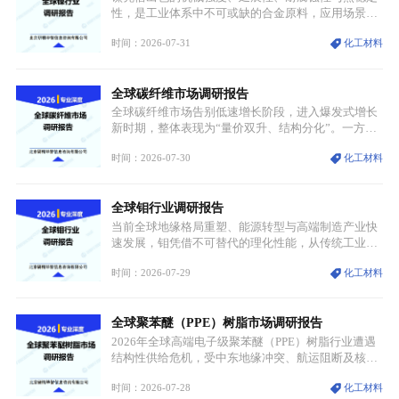
性，是工业体系中不可或缺的合金原料，应用场景横
跨传统制造业、高端装备、新能源三大领域，综合使
时间：2026-07-31
化工材料
用价值难以被替代。依托理化优势，镍被全球主要经
济体纳入关键矿产储备清单，成为维系工业体系与能
源转型安全的重要物资。当前镍已从传统工业金属转
全球碳纤维市场调研报告
型为新能源核心战略矿产，全球产业形成“印尼掌控
资源与产能、中国主导消费与技术、工艺向低碳湿法
全球碳纤维市场告别低速增长阶段，进入爆发式增长
迭代、再生镍加速补位”的全新格局。
新时期，整体表现为“量价双升、结构分化”。一方面
市场整体需求量与市场价值同步走高，行业盈利空间
时间：2026-07-30
化工材料
持续扩张；另一方面产品、需求、应用场景呈现明显
分层，高端小丝束产品溢价能力突出，大丝束产品依
托性价比抢占工业主流市场，通用型产品支撑行业整
全球钼行业调研报告
体规模扩张，高附加值领域与规模化工业应用形成两
大独立增长体系。
当前全球地缘格局重塑、能源转型与高端制造产业快
速发展，钼凭借不可替代的理化性能，从传统工业金
属转变为各国重点管控的战略矿产，行业整体进入供
时间：2026-07-29
化工材料
需格局重构、价值体系重估的新阶段。钼是典型难熔
金属，核心物理化学性能构筑了其不可替代性，也是
其广泛应用于高端领域的基础，多重特性叠加，让钼
全球聚苯醚（PPE）树脂市场调研报告
贯穿传统工业、高端制造、军工、新能源等多个核心
产业，成为现代工业体系中不可或缺的基础材料。
2026年全球高端电子级聚苯醚（PPE）树脂行业遭遇
结构性供给危机，受中东地缘冲突、航运阻断及核心
生产设施损毁多重因素影响，全球最大产能基地全面
时间：2026-07-28
化工材料
停产，行业长期维持寡头垄断的供应链格局彻底瓦