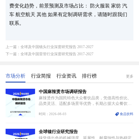
费变化趋势，前景预测及市场占比： 防火服装 家纺 汽
车 航空航天 其他 如果有定制调研需求，请随时跟我们
联系。
上一篇：全球及中国镜头行业深度研究报告 2017-2027
下一篇：全球及中国雷管行业深度研究报告 2017-2027
市场分析
行业简报
行业资讯
排行榜
更多
中国麻辣烫市场调研报告
麻辣烫作为国民特色大众餐饮品类，凭借高性价比、
品类灵活、适配多场景等优势，长期占据大众餐饮重
要席位。近年来国内餐饮行业加速规范化、连锁化转
时间：2026-08-03
食品饮料
型，叠加消费需求升级、线上流量变革、新零售业态
兴起，传统麻辣烫行业告别野蛮生长阶段，进入精细
化竞争周期。麻辣烫行业依托刚需属性、灵活的品类
全球镍行业研究报告
特点，在消费、创业、政策、技术多重驱动下，依旧
具备强劲的发展活力。
镍凭借出色的机械强度、延展性、耐腐蚀性与热稳定