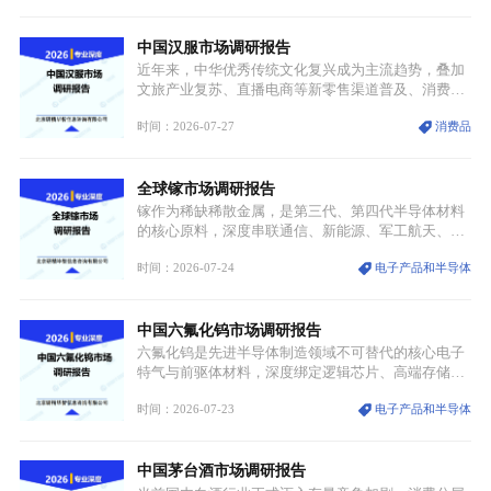
解。本次危机直接造成全球七成高端PPE树脂断供，
产品价格半年内暴涨超400%，上下游产业链出现“有
中国汉服市场调研报告
价无市”的供给真空，并沿高频覆铜板、PCB电路板向
AI服务器、5G基站等高端电子终端持续传导，全产业
近年来，中华优秀传统文化复兴成为主流趋势，叠加
链生产、成本、交付均承受巨大压力。
文旅产业复苏、直播电商等新零售渠道普及、消费群
体审美迭代多重因素，汉服行业迎来发展黄金期。汉
时间：2026-07-27
消费品
服不再局限于传统节日、古风活动等小众场景，逐步
融入旅游、日常穿搭、礼仪培训、婚庆等多元消费场
景，成为承载国风文化、拉动实体消费与文旅融合的
全球镓市场调研报告
重要载体。同时，行业标准落地、生产技术升级、原
创设计能力提升，进一步夯实产业发展根基，吸引传
镓作为稀缺稀散金属，是第三代、第四代半导体材料
统服饰品牌、文旅企业等跨界入局，市场活力持续释
的核心原料，深度串联通信、新能源、军工航天、光
放。
伏等十余项战略产业，是现代高端制造业的隐形基石
时间：2026-07-24
电子产品和半导体
与大国科技博弈的关键战略资源。镓并非传统大宗金
属，但其衍生化合物是半导体技术迭代的核心载体，
凭借独特的物理与电学性能，构建起“军民融合、全
中国六氟化钨市场调研报告
领域渗透”的战略体系，成为全球科技产业运转的刚
需资源。
六氟化钨是先进半导体制造领域不可替代的核心电子
特气与前驱体材料，深度绑定逻辑芯片、高端存储芯
片等高端赛道。六氟化钨（WF₆）是半导体化学气相
时间：2026-07-23
电子产品和半导体
沉积（CVD）、原子层沉积（ALD）工艺专用前驱体
材料，也是高端电子特气的核心品类，常温下呈液
态，具备输送精准、计量稳定的特点，适配半导体精
中国茅台酒市场调研报告
密制造流程。