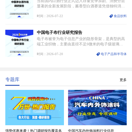
当前国内白酒行业正式迈入存量竞争加剧、消费分层
显著的全新发展阶段，酱香型白酒赛道凭借独特消费
认知与持续扩容的市场需求，成为行业核心增长赛
时间：2026-07-22
食品饮料
道。贵州茅台凭借独一无二的核心产区壁垒、刚性产
能稀缺性、百年积淀的顶级品牌影响力，构筑起牢不
可破的行业龙头地位，市场核心竞争力持续领跑全行
中国电子布行业研究报告
业。
电子布被誉为电子信息产业的隐形骨架，是典型的高
端工业织物，主要由直径不足9微米的电子级玻璃纤
维纱经精密织造加工制成，也是印制电路板（PCB）
时间：2026-07-20
电子产品和半导体
生产制造过程中不可或缺的核心基材。电子布具备高
精度、低介电、高耐热、高绝缘、低膨胀等优异综合
性能，无法被普通玻纤织物替代，且产品技术层级划
分清晰，四大主流品类技术壁垒逐级递增。
专题库
更多
强势优惠来袭！热门调研报告覆盖各
中国汽车内外饰涂料行业信息