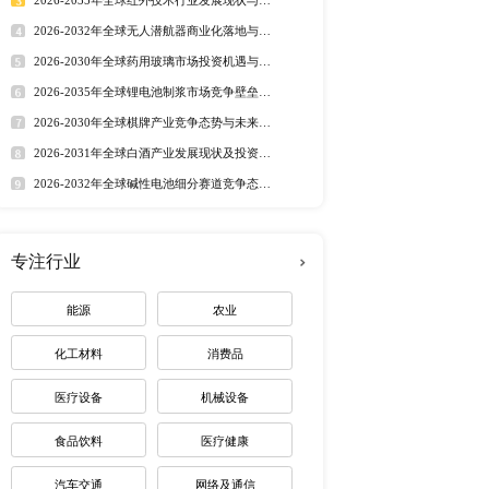
行业洞察
牙耳机主要生产商销量排名及
市场分析 丨
行业简报 丨
行业
球立体声蓝牙耳机下游细分市
态监测 丨
排行榜
状及下游细分市场分析（2017-
.4 …... 3 全球立体声蓝
定制最适合您
全球立体声蓝牙耳机产能、产
3.2 全球立体声蓝牙耳机行
全球主要立体声蓝牙耳机生产
球主要地区立体声蓝牙耳机产
热门报告
深度报告
长率（2017-2027） 
2026-2032年全球有机硅市
017-2027） 4.6 印
趋势调研报告
1 全球主要地区立体声蓝牙
2026-2030年全球茅台酒市
路径研究报告
5.2.1 印度市场立体声蓝
2026-2035年全球红外技术
资价值分析研究报告
 5.3 欧洲市场立体声蓝牙
2026-2032年全球无人潜航
.3.2 欧洲市场立体声蓝牙耳
业机遇报告
2026-2030年全球药用玻璃
4.1 日本市场立体声蓝牙耳
业价值研究报告
.5 东南亚市场立体声蓝牙耳
2026-2035年全球锂电池制