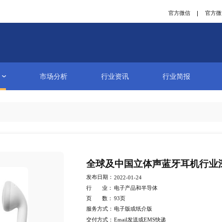
研究报告
市场分析
行业资讯
详情
全球及中国立
发布日期：
2022-01