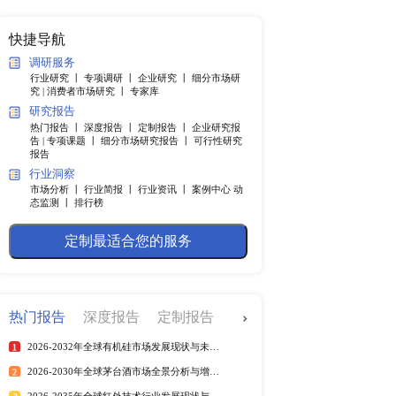
纲
快捷导航
调研服务
行业研究 丨
专项调研 丨
企业
据并结合公司内部逻辑算
究 |
消费者市场研究 丨
专家
蓝牙耳机细分市场，为研
研究报告
研究范围 1.2 立体声
热门报告 丨
深度报告 丨
定制
市场产业链分析 2.1 
告 |
专项课题 丨
细分市场研究
报告
企业 2.3 立体声蓝牙耳机