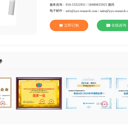
行 业：
电子产
页 数：
93页
服务方式：
电子版
交付方式：
Emai
服务咨询：
010-53
电子邮件：
info@xy
立即订
合作伙伴