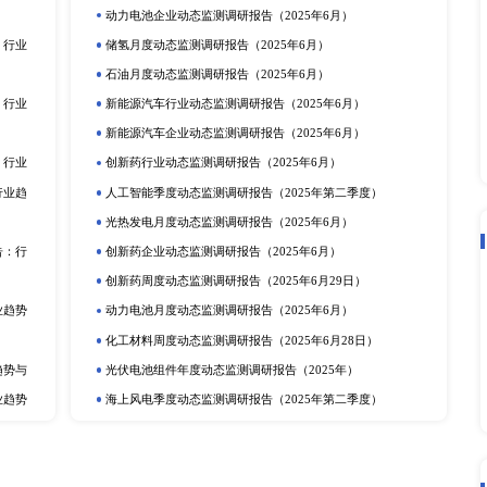
.7.3 Cannice 销量、销售额及价格（2017-2021） 8.7.4 Cannic
报告 2017-2027
下一篇：全球及中国纸浆化学品细分市场
立即订购
在线咨询
动态监测
度报告
市场分析
排
更多
提取物市场深度调研报告：
电化学储能月度动态监测调研报告（2
动力电池行业动态监测调研报告（20
产业调研报告
动力电池季度动态监测调研报告（2