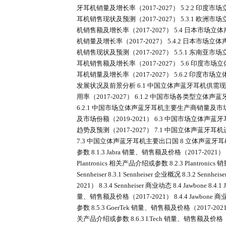
产业链中游 2.3.1 全球立体声蓝
市场集中率分析 2.4 全球立体声蓝牙
场占比（2020-2021） 2.4.2 通信
2027） 2.5.1 中国立体声蓝牙耳机下游细
牙耳机市场发展状况及前景分析 3.1 
量、产能利用率（2017-2027） 3
业竞争格局分析 3.2.1 全球主要立
商销售额及市场占有率（2019-20
量占比 4.2 美国市场立体声蓝牙耳机产
4.4 日本市场立体声蓝牙耳机产量及增长率
度市场立体声蓝牙耳机产量及增长率（2
耳机消量及销售额占比（2017-2027
牙耳机销量及增长率（2017-2027）
耳机销售现状及预测（2017-2027） 
机销售额及增长率（2017-2027） 
机销量及增长率（2017-2027） 5