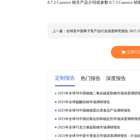
机销售现状及预测（2017-2027） 5
耳机销售额及增长率（2017-2027）
耳机销量及增长率（2017-2027） 
发展状况及前景分析 6.1 中国立体声
用率（2017-2027） 6.1.2 中
6.2.1 中国市场立体声蓝牙耳机主要
及市场份额（2019-2021） 6
趋势及预测（2017-2027） 7.1
7.3 中国立体声蓝牙耳机主要出口国 8 立体
参数 8.1.3 Jabra 销量、销售额及价格（2017-
Plantronics 相关产品介绍或参数 8.2.3
Sennheiser 8.3.1 Sennheiser 
2021） 8.3.4 Sennheiser 商业动态 8
量、销售额及价格（2017-2021） 8.4.4 
参数 8.5.3 GoerTek 销量、销售额及价格（20
关产品介绍或参数 8.6.3 I.Tech 销量、销售