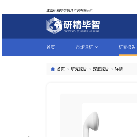
北京研精毕智信息咨询有限公司
首页
市场调研
首页
研究报告
深度报告