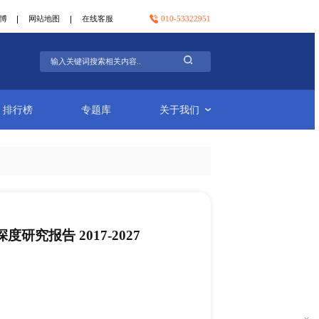
官方微信
官方微博
网站地图
在线客服
行业简报
排行榜
专题库
体声蓝牙耳机行业深度研究报告 2017-20
-24