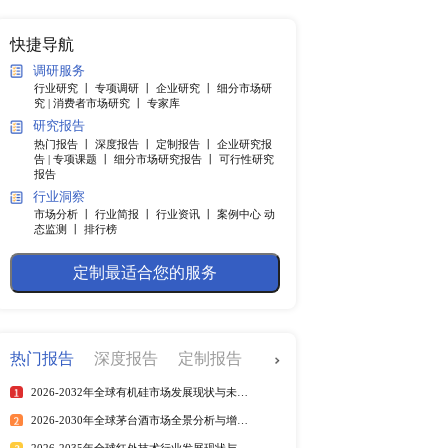
纲
快捷导航
调研服务
行业研究 丨
专项调研 丨
企业
.4％。中国市场2021年政
究 |
消费者市场研究 丨
专家
上。IMF本次将中国市
研究报告
强于预期，但大多数国家的
热门报告 丨
深度报告 丨
定制
在许多方面完成了复苏，但
告 |
专项课题 丨
细分市场研究
报告
持续多久我们不得而知，