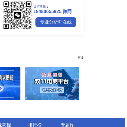
全球镍行业研究报告
全球碳纤维市场调研报告
全球钼行业调研报告
全球聚苯醚（PPE）树脂市场调
行业简报
行业资讯
电网数字化转型背景下智能电
细分市场全景剖析
全球有机硅供需格局、价格走
深度分析
谁主宰AI算力市场？全球NP
与赛道竞争真相
药用玻璃凭什么成为医药包装
料？
全球最大生产国优势凸显，醋
口增量市场在哪？
全球甲酸行业全产业链研究：