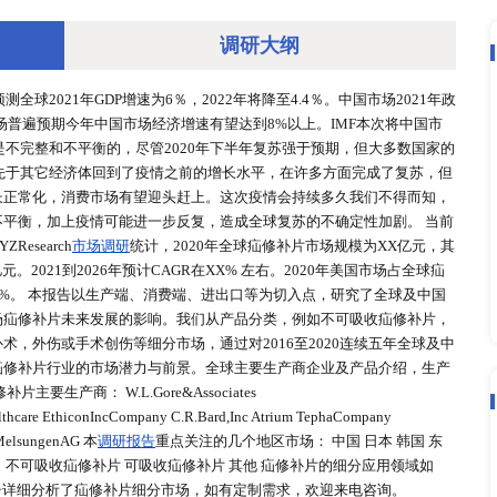
调研大
确定性，IMF预测全球2021年GDP增速为6％，2022年将降至4
以上的目标，但市场普遍预期今年中国市场经济增速有望达到8%以
%。但是全球复苏是不完整和不平衡的，尽管2020年下半年复苏
 中国市场已经领先于其它经济体回到了疫情之前的增长水平，
软，随着投资增长正常化，消费市场有望迎头赶上。这次疫情会