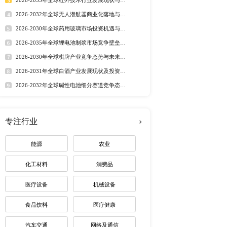
行业洞察
的不确定性加剧。 当前
市场分析 丨
行业简报 丨
行业
补片市场规模为XX亿元，其
态监测 丨
排行榜
2020年美国市场占全球疝
入点，研究了全球及中国
定制最适合您
例如不可吸收疝修补片，
2020连续五年全球及中
商企业及产品介绍，生产
热门报告
深度报告
 TephaCompany 
2026-2032年全球有机硅市
： 中国 日本 韩国 东
趋势调研报告
修补片的细分应用领域如
2026-2030年全球茅台酒市
路径研究报告
，欢迎来电咨询。
2026-2035年全球红外技术
资价值分析研究报告
2026-2032年全球无人潜航
业机遇报告
2026-2030年全球药用玻璃
业价值研究报告
2026-2035年全球锂电池制
下一篇：全球及中国矿物绝缘加热电缆行业深度研究报告 2017-2027