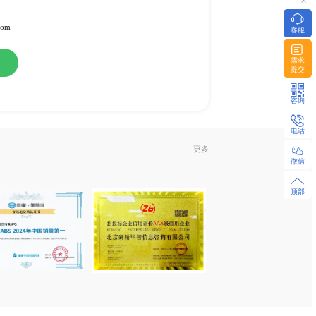
康
或纸介版
l发送或EMS快递
322951 / 18480655925 微同
z-research.com / sales@xyz-research.com
购
在线咨询