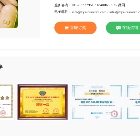
行 业：
医疗健
页 数：
78页
服务方式：
电子版
交付方式：
Emai
服务咨询：
010-53
电子邮件：
info@xy
立即订
合作伙伴