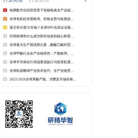
全球电信管行业排行榜
2025年全球短纤涤纶线企业排
紫外光引发剂品牌排名
全球野薄荷油行业排行榜
全球及中国电器涂料市场Top
全球及中国椰子酸市场Top5
2025年全球遮光胶带企业排名
全球藻酸盐行业排行榜
全球及中国有机无乳酸奶市场T
排名
市场分析
中国麻辣烫市场调研报告