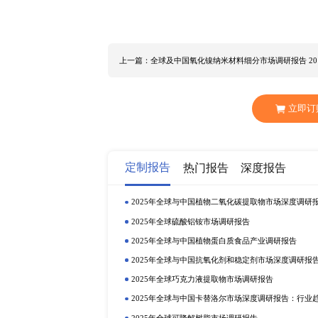
在发达经济体和新兴经济体中，获得
经济环境对疝修补片行业发展有着密切影
中中国市场规模为XX亿元，预计2021
修补片销量的份额为XX%，欧洲疝
市场疝修补片市场发展趋势，并涵
可吸收疝修补片等，产品下游应用领
国市场疝修补片市场规模及同比增
状况及市场占比都在该报告中有详细分析。 
BostonScientificCorporationCompan
MedtronicPlcCompany LifeCellCorp
南亚 印度 美国 欧洲 疝修补片产
下： 疝修补术 外伤或手术创伤 