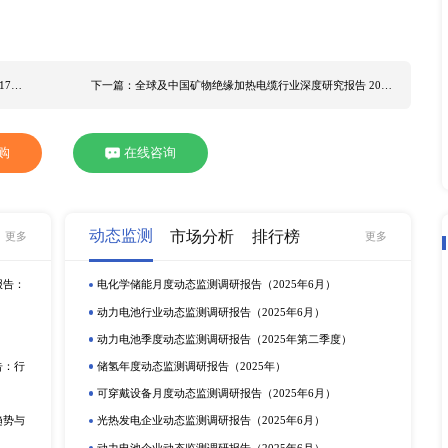
疫苗的机会并不平衡，加上疫情可能进一步反复，造成全球复苏
响，根据XYZResearch
市场调研
统计，2020年全球疝修
年将达到XX亿元。2021到2026年预计CAGR在XX% 左右。
修补片销量占XX%。 本报告以生产端、消费端、进出口等为切
盖疫情对中国市场疝修补片未来发展的影响。我们从产品分类，
域，例如疝修补术，外伤或手术创伤等细分市场，通过对2016至
速的分析，判断疝修补片行业的市场潜力与前景。全球主要生产
全球疝修补片主要生产商： W.L.Gore&Associates 
y MolnlyckeHealthcare EthiconIncCompany C.R.Bard,Inc Atrium
oration B.BraunMelsungenAG 本
调研报告
重点关注的几个地区市场
品细分为以下几类： 不可吸收疝修补片 可吸收疝修补片 其他 疝
其他筋膜外科 本报告详细分析了疝修补片细分市场，如有定制需求
上一篇：全球及中国氧化镍纳米材料细分市场调研报告 2017-2027