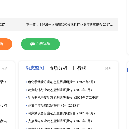
疫苗的机会并不平衡，加上疫情可能进一步反复，造成全球复苏
切影响，根据XYZResearch
市场调研
统计，2020年全球
2021年将达到XX亿元。2021到2026年预计CAGR在XX%
X%，欧洲非一次性水杯销量占XX%。 本
调研报告
从产品销量
非一次性水杯市场发展趋势，并涵盖疫情对中国市场非一次性水
，产品下游应用领域，例如线下商店，网上商城等细分市场，通过对
场规模及同比增速的分析，判断非一次性水杯行业的市场潜力与
告中有详细分析。 全球非一次性水杯主要生产商： Gobilab Chil
(PMI) Tupperware SIGG KleanKanteen CamelBak Nalgene VitaJuwe
本报告重点关注的几个地区市场： 中国 日本 韩国 东南亚 印度 美国 欧
他 非一次性水杯的细分应用领域如下： 线下商店 网上商城 本报
电咨询。
报告 2017-2027