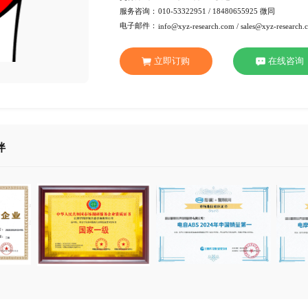
行 业：
消费品
页 数：
88页
服务方式：
电子版
交付方式：
Emai
服务咨询：
010-53
电子邮件：
info@xy
立即订
合作伙伴