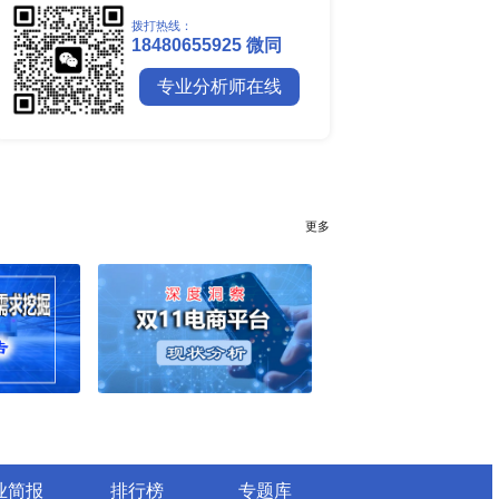
全球镍行业研究报告
全球碳纤维市场调研报告
全球钼行业调研报告
全球聚苯醚（PPE）树脂市场调
行业简报
行业资讯
电网数字化转型背景下智能电
细分市场全景剖析
全球有机硅供需格局、价格走
深度分析
谁主宰AI算力市场？全球NP
与赛道竞争真相
药用玻璃凭什么成为医药包装
料？
全球最大生产国优势凸显，醋
口增量市场在哪？
全球甲酸行业全产业链研究：