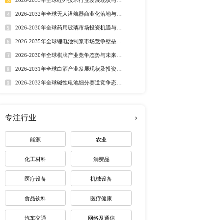
行业洞察
的不确定性加剧。 当前
市场分析 丨
行业简报 丨
行业
非一次性水杯市场规模为XX
态监测 丨
排行榜
 左右。2020年美国市场
、产品细分、区域市场等
定制最适合您
杯未来发展的影响。我们
2017至2021连续五
前景。全球主要生产商企
ly’sBottles 
热门报告
深度报告
l HydroFlask HydraPak 
2026-2032年全球有机硅市
洲 非一次性水杯产品细分为以下
趋势调研报告
告详细分析了非一次性水杯
2026-2030年全球茅台酒市
路径研究报告
2026-2035年全球红外技术
资价值分析研究报告
2026-2032年全球无人潜航
业机遇报告
2026-2030年全球药用玻璃
业价值研究报告
2026-2035年全球锂电池制
下一篇：全球及中国高清监控摄像机行业深度研究报告 2017-2027