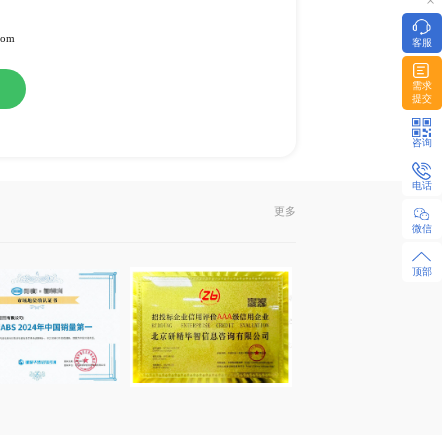
或纸介版
l发送或EMS快递
322951 / 18480655925 微同
z-research.com / sales@xyz-research.com
购
在线咨询