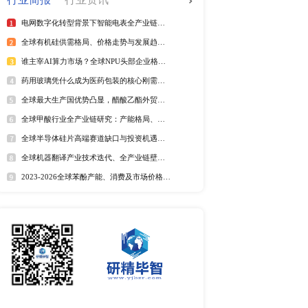
全球电信管行业排行榜
2025年全球短纤涤纶线企业排
紫外光引发剂品牌排名
全球野薄荷油行业排行榜
全球及中国电器涂料市场Top
全球及中国椰子酸市场Top5
2025年全球遮光胶带企业排名
全球藻酸盐行业排行榜
全球及中国有机无乳酸奶市场T
排名
市场分析
中国麻辣烫市场调研报告