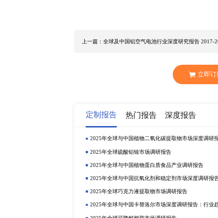
在发达经济体和新兴经济体中，获得
经济环境对非一次性水杯行业发展有着密
亿元，其中中国市场规模为XX亿元，预计
占全球非一次性水杯销量的份额为X
为切入点，研究了全球及中国市场
从产品分类，例如塑料瓶，金属瓶等
年全球及中国市场非一次性水杯市
业及产品介绍，销售状况及市场占比都在该报
Thermos PacificMarketInternational
NathanSport Platypus 
几类： 塑料瓶 金属瓶 玻璃瓶 其
细分市场，如有定制需求，欢迎来
上一篇：全球及中国铝空气电池行业深度研究