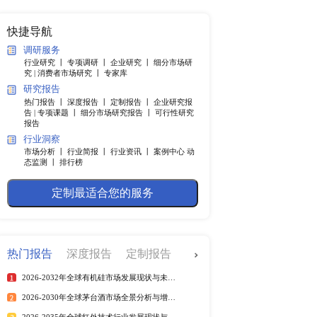
纲
快捷导航
调研服务
行业研究 丨
专项调研 丨
企业
.4％。中国市场2021年政
究 |
消费者市场研究 丨
专家
上。IMF本次将中国市
研究报告
强于预期，但大多数国家的
热门报告 丨
深度报告 丨
定制
在许多方面完成了复苏，但
告 |
专项课题 丨
细分市场研究
报告
持续多久我们不得而知，