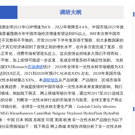
调研大
确定性，IMF预测全球2021年GDP增速为6％，2022年将降至4
以上的目标，但市场普遍预期今年中国市场经济增速有望达到8%以
%。但是全球复苏是不完整和不平衡的，尽管2020年下半年复苏
 中国市场已经领先于其它经济体回到了疫情之前的增长水平，
软，随着投资增长正常化，消费市场有望迎头赶上。这次疫情会