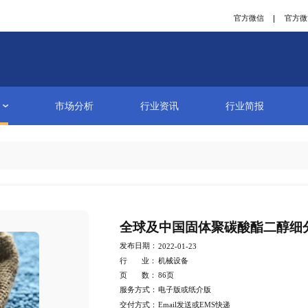
研究报告
市场分析
行业资讯
详情
全球及中国固
发布日期：
2022-01