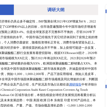
调研大
，2021年全球经济增长仍具众多不确定性，IMF预测全球2021年
年政府工作报告中设定了GDP增长6%以上的目标，但市场普遍预
场今年的经济增速预期上调至8.4%。但是全球复苏是不完整和不
GDP仍将大大低于疫情前的水平。 中国市场已经领先于其它
但是增长缺乏平衡，个人消费仍显疲软，随着投资增长正常化，