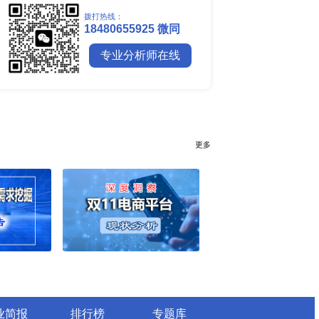
全球镍行业研究报告
全球碳纤维市场调研报告
全球钼行业调研报告
全球聚苯醚（PPE）树脂市场调
行业简报
行业资讯
电网数字化转型背景下智能电
细分市场全景剖析
全球有机硅供需格局、价格走
深度分析
谁主宰AI算力市场？全球NP
与赛道竞争真相
药用玻璃凭什么成为医药包装
料？
全球最大生产国优势凸显，醋
口增量市场在哪？
全球甲酸行业全产业链研究：