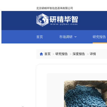
北京研精毕智信息咨询有限公司
首页
市场调研
首页
研究报告
深度报告