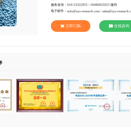
行 业：
机械设
页 数：
86页
服务方式：
电子版
交付方式：
Emai
服务咨询：
010-53
电子邮件：
info@xy
立即订
合作伙伴