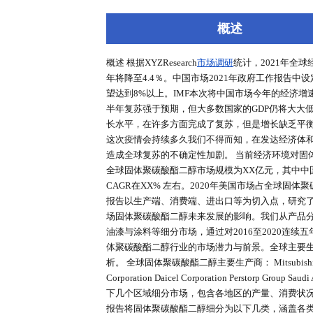
深度报告
行业洞察
专家库
概述
概述 根据XYZResearch
市场调研
统计
年将降至4.4％。中国市场2021
望达到8%以上。IMF本次将中国市
半年复苏强于预期，但大多数国家的
长水平，在许多方面完成了复苏，