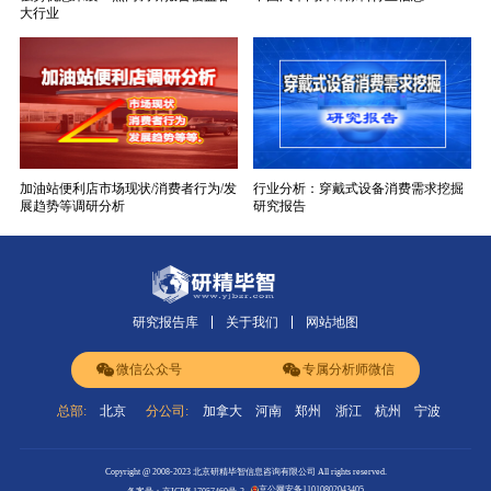
大行业
加油站便利店市场现状/消费者行为/发
行业分析：穿戴式设备消费需求挖掘
展趋势等调研分析
研究报告
研究报告库
关于我们
网站地图
微信公众号
专属分析师微信
总部:
北京
分公司:
加拿大
河南
郑州
浙江
杭州
宁波
Copyright @ 2008-2023 北京研精毕智信息咨询有限公司 All rights reserved.
京公网安备11010802043405