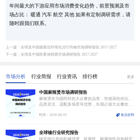
年间最大的下游应用市场消费变化趋势，前景预测及市
场占比： 暖通 汽车 航空 其他 如果有定制调研需求，请
随时跟我们联系。
上一篇：全球及中国腹膜后纤维化治疗药物市场调研报告 2017-2027
下一篇：全球及中国防雾保鲜膜市场调研报告 2017-2027
市场分析
行业简报
行业资讯
排行榜
更多
中国麻辣烫市场调研报告
麻辣烫作为国民特色大众餐饮品类，凭借高性价比、
品类灵活、适配多场景等优势，长期占据大众餐饮重
要席位。近年来国内餐饮行业加速规范化、连锁化转
时间：2026-08-03
食品饮料
型，叠加消费需求升级、线上流量变革、新零售业态
兴起，传统麻辣烫行业告别野蛮生长阶段，进入精细
化竞争周期。麻辣烫行业依托刚需属性、灵活的品类
全球镍行业研究报告
特点，在消费、创业、政策、技术多重驱动下，依旧
具备强劲的发展活力。
镍凭借出色的机械强度、延展性、耐腐蚀性与热稳定