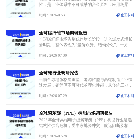
性，是工业体系中不可或缺的合金原料，应用场景横
跨传统制造业、高端装备、新能源三大领域，综合使
时间：2026-07-31
化工材料
用价值难以被替代。依托理化优势，镍被全球主要经
济体纳入关键矿产储备清单，成为维系工业体系与能
源转型安全的重要物资。当前镍已从传统工业金属转
全球碳纤维市场调研报告
型为新能源核心战略矿产，全球产业形成“印尼掌控
资源与产能、中国主导消费与技术、工艺向低碳湿法
全球碳纤维市场告别低速增长阶段，进入爆发式增长
迭代、再生镍加速补位”的全新格局。
新时期，整体表现为“量价双升、结构分化”。一方面
市场整体需求量与市场价值同步走高，行业盈利空间
时间：2026-07-30
化工材料
持续扩张；另一方面产品、需求、应用场景呈现明显
分层，高端小丝束产品溢价能力突出，大丝束产品依
托性价比抢占工业主流市场，通用型产品支撑行业整
全球钼行业调研报告
体规模扩张，高附加值领域与规模化工业应用形成两
大独立增长体系。
当前全球地缘格局重塑、能源转型与高端制造产业快
速发展，钼凭借不可替代的理化性能，从传统工业金
属转变为各国重点管控的战略矿产，行业整体进入供
时间：2026-07-29
化工材料
需格局重构、价值体系重估的新阶段。钼是典型难熔
金属，核心物理化学性能构筑了其不可替代性，也是
其广泛应用于高端领域的基础，多重特性叠加，让钼
全球聚苯醚（PPE）树脂市场调研报告
贯穿传统工业、高端制造、军工、新能源等多个核心
产业，成为现代工业体系中不可或缺的基础材料。
2026年全球高端电子级聚苯醚（PPE）树脂行业遭遇
结构性供给危机，受中东地缘冲突、航运阻断及核心
生产设施损毁多重因素影响，全球最大产能基地全面
时间：2026-07-28
化工材料
停产，行业长期维持寡头垄断的供应链格局彻底瓦