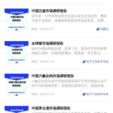
解。本次危机直接造成全球七成高端PPE树脂断供，
产品价格半年内暴涨超400%，上下游产业链出现“有
中国汉服市场调研报告
价无市”的供给真空，并沿高频覆铜板、PCB电路板向
AI服务器、5G基站等高端电子终端持续传导，全产业
近年来，中华优秀传统文化复兴成为主流趋势，叠加
链生产、成本、交付均承受巨大压力。
文旅产业复苏、直播电商等新零售渠道普及、消费群
体审美迭代多重因素，汉服行业迎来发展黄金期。汉
时间：2026-07-27
消费品
服不再局限于传统节日、古风活动等小众场景，逐步
融入旅游、日常穿搭、礼仪培训、婚庆等多元消费场
景，成为承载国风文化、拉动实体消费与文旅融合的
全球镓市场调研报告
重要载体。同时，行业标准落地、生产技术升级、原
创设计能力提升，进一步夯实产业发展根基，吸引传
镓作为稀缺稀散金属，是第三代、第四代半导体材料
统服饰品牌、文旅企业等跨界入局，市场活力持续释
的核心原料，深度串联通信、新能源、军工航天、光
放。
伏等十余项战略产业，是现代高端制造业的隐形基石
时间：2026-07-24
电子产品和半导体
与大国科技博弈的关键战略资源。镓并非传统大宗金
属，但其衍生化合物是半导体技术迭代的核心载体，
凭借独特的物理与电学性能，构建起“军民融合、全
中国六氟化钨市场调研报告
领域渗透”的战略体系，成为全球科技产业运转的刚
需资源。
六氟化钨是先进半导体制造领域不可替代的核心电子
特气与前驱体材料，深度绑定逻辑芯片、高端存储芯
片等高端赛道。六氟化钨（WF₆）是半导体化学气相
时间：2026-07-23
电子产品和半导体
沉积（CVD）、原子层沉积（ALD）工艺专用前驱体
材料，也是高端电子特气的核心品类，常温下呈液
态，具备输送精准、计量稳定的特点，适配半导体精
中国茅台酒市场调研报告
密制造流程。