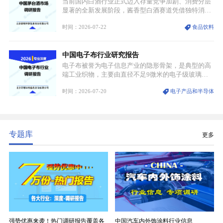
当前国内白酒行业正式迈入存量竞争加剧、消费分层
显著的全新发展阶段，酱香型白酒赛道凭借独特消费
认知与持续扩容的市场需求，成为行业核心增长赛
时间：2026-07-22
食品饮料
道。贵州茅台凭借独一无二的核心产区壁垒、刚性产
能稀缺性、百年积淀的顶级品牌影响力，构筑起牢不
可破的行业龙头地位，市场核心竞争力持续领跑全行
中国电子布行业研究报告
业。
电子布被誉为电子信息产业的隐形骨架，是典型的高
端工业织物，主要由直径不足9微米的电子级玻璃纤
维纱经精密织造加工制成，也是印制电路板（PCB）
时间：2026-07-20
电子产品和半导体
生产制造过程中不可或缺的核心基材。电子布具备高
精度、低介电、高耐热、高绝缘、低膨胀等优异综合
性能，无法被普通玻纤织物替代，且产品技术层级划
分清晰，四大主流品类技术壁垒逐级递增。
专题库
更多
强势优惠来袭！热门调研报告覆盖各
中国汽车内外饰涂料行业信息