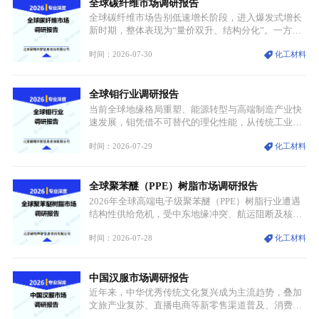
全球碳纤维市场调研报告
型为新能源核心战略矿产，全球产业形成“印尼掌控
资源与产能、中国主导消费与技术、工艺向低碳湿法
全球碳纤维市场告别低速增长阶段，进入爆发式增长
迭代、再生镍加速补位”的全新格局。
新时期，整体表现为“量价双升、结构分化”。一方面
市场整体需求量与市场价值同步走高，行业盈利空间
时间：2026-07-30
化工材料
持续扩张；另一方面产品、需求、应用场景呈现明显
分层，高端小丝束产品溢价能力突出，大丝束产品依
托性价比抢占工业主流市场，通用型产品支撑行业整
全球钼行业调研报告
体规模扩张，高附加值领域与规模化工业应用形成两
大独立增长体系。
当前全球地缘格局重塑、能源转型与高端制造产业快
速发展，钼凭借不可替代的理化性能，从传统工业金
属转变为各国重点管控的战略矿产，行业整体进入供
时间：2026-07-29
化工材料
需格局重构、价值体系重估的新阶段。钼是典型难熔
金属，核心物理化学性能构筑了其不可替代性，也是
其广泛应用于高端领域的基础，多重特性叠加，让钼
全球聚苯醚（PPE）树脂市场调研报告
贯穿传统工业、高端制造、军工、新能源等多个核心
产业，成为现代工业体系中不可或缺的基础材料。
2026年全球高端电子级聚苯醚（PPE）树脂行业遭遇
结构性供给危机，受中东地缘冲突、航运阻断及核心
生产设施损毁多重因素影响，全球最大产能基地全面
时间：2026-07-28
化工材料
停产，行业长期维持寡头垄断的供应链格局彻底瓦
解。本次危机直接造成全球七成高端PPE树脂断供，
产品价格半年内暴涨超400%，上下游产业链出现“有
中国汉服市场调研报告
价无市”的供给真空，并沿高频覆铜板、PCB电路板向
AI服务器、5G基站等高端电子终端持续传导，全产业
近年来，中华优秀传统文化复兴成为主流趋势，叠加
链生产、成本、交付均承受巨大压力。
文旅产业复苏、直播电商等新零售渠道普及、消费群
体审美迭代多重因素，汉服行业迎来发展黄金期。汉