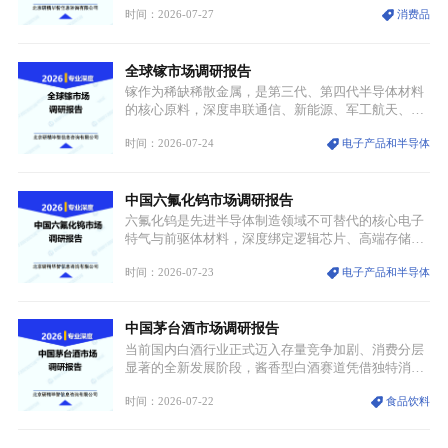
时间：2026-07-27
消费品
服不再局限于传统节日、古风活动等小众场景，逐步
融入旅游、日常穿搭、礼仪培训、婚庆等多元消费场
景，成为承载国风文化、拉动实体消费与文旅融合的
全球镓市场调研报告
重要载体。同时，行业标准落地、生产技术升级、原
创设计能力提升，进一步夯实产业发展根基，吸引传
镓作为稀缺稀散金属，是第三代、第四代半导体材料
统服饰品牌、文旅企业等跨界入局，市场活力持续释
的核心原料，深度串联通信、新能源、军工航天、光
放。
伏等十余项战略产业，是现代高端制造业的隐形基石
时间：2026-07-24
电子产品和半导体
与大国科技博弈的关键战略资源。镓并非传统大宗金
属，但其衍生化合物是半导体技术迭代的核心载体，
凭借独特的物理与电学性能，构建起“军民融合、全
中国六氟化钨市场调研报告
领域渗透”的战略体系，成为全球科技产业运转的刚
需资源。
六氟化钨是先进半导体制造领域不可替代的核心电子
特气与前驱体材料，深度绑定逻辑芯片、高端存储芯
片等高端赛道。六氟化钨（WF₆）是半导体化学气相
时间：2026-07-23
电子产品和半导体
沉积（CVD）、原子层沉积（ALD）工艺专用前驱体
材料，也是高端电子特气的核心品类，常温下呈液
态，具备输送精准、计量稳定的特点，适配半导体精
中国茅台酒市场调研报告
密制造流程。
当前国内白酒行业正式迈入存量竞争加剧、消费分层
显著的全新发展阶段，酱香型白酒赛道凭借独特消费
认知与持续扩容的市场需求，成为行业核心增长赛
时间：2026-07-22
食品饮料
道。贵州茅台凭借独一无二的核心产区壁垒、刚性产
能稀缺性、百年积淀的顶级品牌影响力，构筑起牢不
可破的行业龙头地位，市场核心竞争力持续领跑全行