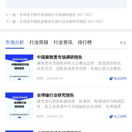
上一篇：全球及中国平屋顶细分市场调研报告 2017-2027
下一篇：全球及中国机器视觉光源行业深度研究报告 2017-2027
市场分析
行业简报
行业资讯
排行榜
更多
中国麻辣烫市场调研报告
麻辣烫作为国民特色大众餐饮品类，凭借高性价比、
品类灵活、适配多场景等优势，长期占据大众餐饮重
要席位。近年来国内餐饮行业加速规范化、连锁化转
时间：2026-08-03
食品饮料
型，叠加消费需求升级、线上流量变革、新零售业态
兴起，传统麻辣烫行业告别野蛮生长阶段，进入精细
化竞争周期。麻辣烫行业依托刚需属性、灵活的品类
全球镍行业研究报告
特点，在消费、创业、政策、技术多重驱动下，依旧
具备强劲的发展活力。
镍凭借出色的机械强度、延展性、耐腐蚀性与热稳定
性，是工业体系中不可或缺的合金原料，应用场景横
跨传统制造业、高端装备、新能源三大领域，综合使
时间：2026-07-31
化工材料
用价值难以被替代。依托理化优势，镍被全球主要经
济体纳入关键矿产储备清单，成为维系工业体系与能
源转型安全的重要物资。当前镍已从传统工业金属转