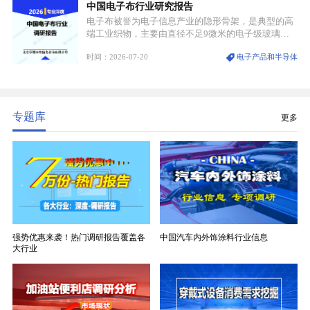
中国电子布行业研究报告
业。
电子布被誉为电子信息产业的隐形骨架，是典型的高
端工业织物，主要由直径不足9微米的电子级玻璃纤
维纱经精密织造加工制成，也是印制电路板（PCB）
时间：2026-07-20
电子产品和半导体
生产制造过程中不可或缺的核心基材。电子布具备高
精度、低介电、高耐热、高绝缘、低膨胀等优异综合
性能，无法被普通玻纤织物替代，且产品技术层级划
分清晰，四大主流品类技术壁垒逐级递增。
专题库
更多
强势优惠来袭！热门调研报告覆盖各
中国汽车内外饰涂料行业信息
大行业