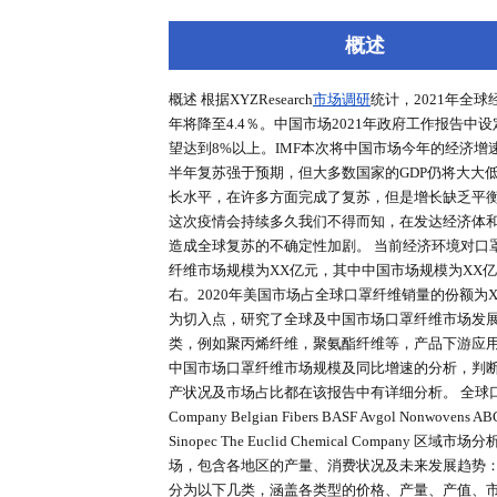
深度报告
行业洞察
专家库
概述
概述 根据XYZResearch
市场调研
统计
年将降至4.4％。中国市场2021
望达到8%以上。IMF本次将中国市
半年复苏强于预期，但大多数国家的
长水平，在许多方面完成了复苏，