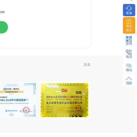
备
或纸介版
l发送或EMS快递
322951 / 18480655925 微同
z-research.com / sales@xyz-research.com
购
在线咨询