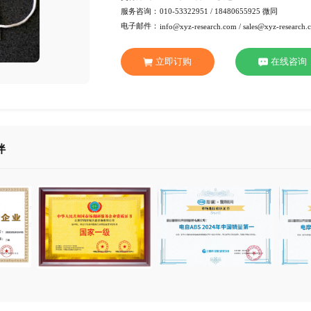
行 业：
医疗设
页 数：
100页
服务方式：
电子版
交付方式：
Emai
服务咨询：
010-53
电子邮件：
info@xy
立即订
合作伙伴